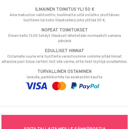
ILMAINEN TOIMITUS YLI 50 €
Aina maksuton vaihtoehto, huolimatta siitä ostatko yksittäisen
tuotteen tai koko tilauksellesi joka ylittää 50 €.
NOPEAT TOIMITUKSET
Ennen kello 13.00 tehdyt tilaukset lähetetään normaalisti samana
päivänä
EDULLISET HINNAT
Ostamalla suuria eriä tuotteita varastoomme voimme pitää hinnat
alhaisina juuri Sinua varten! Voit olla varma, että teet löytöjä sivuillamme.
TURVALLINEN OSTAMINEN
laskulla, pankkikortilla tai asiakastilin kautta