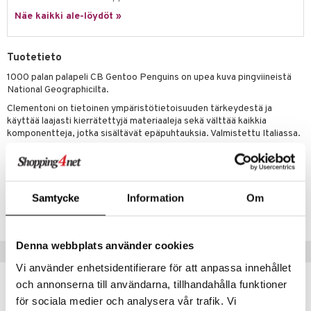
Näe kaikki ale-löydöt »
umi
le
Tuotetieto
 Patrol
1000 palan palapeli CB Gentoo Penguins on upea kuva pingviineistä
National Geographicilta.
pi Pitkätossu
Clementoni on tietoinen ympäristötietoisuuden tärkeydestä ja
sa Possu
käyttää laajasti kierrätettyjä materiaaleja sekä välttää kaikkia
komponentteja, jotka sisältävät epäpuhtauksia. Valmistettu Italiassa.
 MASKS
Valmiin palapelin koko
: 70 x 50 cm.
kemon
ållan
Tuotenumero
Samtycke
Information
Om
TCM60-1-XX
er Mario
ru & Pesonen
Denna webbplats använder cookies
Vinkkejä sinulle
Vi använder enhetsidentifierare för att anpassa innehållet
och annonserna till användarna, tillhandahålla funktioner
för sociala medier och analysera vår trafik. Vi