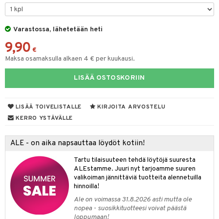
na/Äiti
O Minecraft
entarvikkeita
gformers
blarna
taleikit
kut
elut
kaus & imetys
us
GO Ninjago
ens Barn
Varastossa, lähetetään heti
ikat
tman
oleikit
eenvarjot
neuvot
istelu
nen
9,90
GO Speed Champions
ållan
kalut
libompa
opelit
iviteettilelut
mput
€
lalaput
keet
Maksa osamaksulla alkaen 4 € per kuukausi.
GO Spidey
ffi Love
ney
elyvaunut
ten Huonekalut
ten aterimet
inkolasit
ta
LISÄÄ OSTOSKORIIN
O Super Heroes
mintahahmot
ney Prinsessat
ettävät lelut
tot
ka- & Säilytyslaatikot
ut ja lakit
ysitterit
isuus
ic
eli
lytys
tipullot & Tarvikkeet
starvikkeita
uviltti
LISÄÄ TOIVELISTALLE
KIRJOITA ARVOSTELU
zen
gyn vaatteet
ipullot & Tarvikkeet
ut
iilit
KERRO YSTÄVÄLLE
mähäkkimies
ut
ulelut & helistimet
ALE - on aika napsauttaa löydöt kotiin!
ry Potter
apussit
uvajumppa
Tartu tilaisuuteen tehdä löytöjä suuresta
lo Kitty
ALEstamme. Juuri nyt tarjoamme suuren
valikoiman jännittäviä tuotteita alennetuilla
.L.
hinnoilla!
mmi Lehmä
Ale on voimassa 31.8.2026 asti mutta ole
nopea - suosikkituotteesi voivat päästä
le
loppumaan!