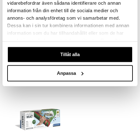
vidarebefordrar även sådana identifierare och annan
information från din enhet till de sociala medier och
annons- och analysföretag som vi samarbetar med.
Dessa kan i sin tur kombinera informationen med annan
information som du har tillhandahållit eller som de har
samlat in när du har använt deras tjänster. Du godkänner
våra cookies vid fortsatt användande av vår webbplats.
1000 palan palapeli CB Juoksevat hevoset
1000 palan palapeli CB Santorini
Tillåt alla
CLEMENTONI
CLEMENTONI
11,90
8,90
€
€
Anpassa