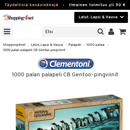
Täydellisiä kesävinkkejä
-
Ilmainen toimitus yli 50 €
Lelut, Lapsi & Vauva
ERKKEJÄ
Kauneudenhoito
JAT
UOTTEITA
Piilolinssit
Shopping4net
»
Lelut, Lapsi & Vauva
»
Palapeli
»
1000 palaa
»
1000 palan palapeli CB Gentoo-pingviinit
Luontaistuotteet
u
Apteekki
lumateriaalit
1000 palan palapeli CB Gentoo-pingviinit
atteet
lusetti
lukirjat
Fitness
pi
kirjat
t
Koti & Sisustus
gingsit
ut
rvikkeet
rjat
atteet & Sukat
lelut
Lelut, Lapsi & Vauva
luvaha
pelit
vot
Tuotemerkkejä
oradat
ja maalaa
et
t
alaa
Kampanjat
ot
 Real
otteet
it
lentereita
alaa