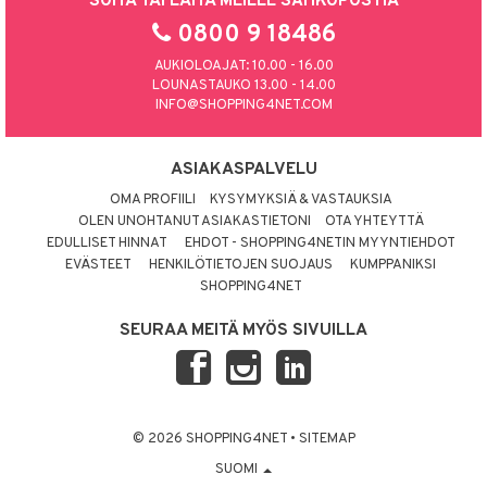
SOITA TAI LAITA MEILLE SÄHKÖPOSTIA
0800 9 18486
AUKIOLOAJAT: 10.00 - 16.00
LOUNASTAUKO 13.00 - 14.00
INFO@SHOPPING4NET.COM
ASIAKASPALVELU
OMA PROFIILI
KYSYMYKSIÄ & VASTAUKSIA
OLEN UNOHTANUT ASIAKASTIETONI
OTA YHTEYTTÄ
EDULLISET HINNAT
EHDOT - SHOPPING4NETIN MYYNTIEHDOT
EVÄSTEET
HENKILÖTIETOJEN SUOJAUS
KUMPPANIKSI
SHOPPING4NET
SEURAA MEITÄ MYÖS SIVUILLA
© 2026 SHOPPING4NET
•
SITEMAP
SUOMI