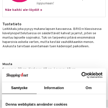
hkeet
vikkeet
aunutarvikkeita
loppumaan!
umi
it & Tarvikkeet
le
Näe kaikki ale-löydöt »
le
ossa
na/Äiti
 Patrol
Tuotetieto
kut
kaus & imetys
us
Leikkikalu joka pysyy mukana lapsen kasvaessa. BRIO:n klassisessa
pi Pitkätossu
kävelynopettelutuessa on säädettävät kahvat ja jarrut, joten se
eenvarjot
istelu
nen
muntuu lapselle sopivaksi. Tuki on tarpeeksi pitävä ensimmäisiä
sa Possu
haparoivia askelia varten, mutta kestää vauhdikkaankin menon.
mput
lalaput
keet
Aiukuista tarvitaan asentamaan tuen kädensijat paikoilleen.
 MASKS
ten Huonekalut
ten aterimet
inkolasit
ta
kemon
tot
ka- & Säilytyslaatikot
ut ja lakit
ysitterit
isuus
Muuta
ållan
lytys
tipullot & Tarvikkeet
starvikkeita
uviltti
Syvyys: n. 32 cm. Korkeus: 48 cm. Leveys: 48 cm.
er Mario
gyn vaatteet
ipullot & Tarvikkeet
ut
iilit
ru & Pesonen
Tuotenumero
ut
ulelut & helistimet
Samtycke
Information
Om
TSJCB-1-XX
apussit
uvajumppa
Vinkkejä sinulle
Denna webbplats använder cookies