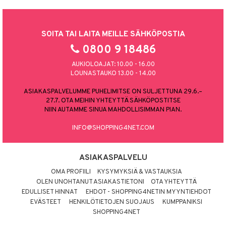
SOITA TAI LAITA MEILLE SÄHKÖPOSTIA
0800 9 18486
AUKIOLOAJAT: 10.00 - 16.00
LOUNASTAUKO 13.00 - 14.00
ASIAKASPALVELUMME PUHELIMITSE ON SULJETTUNA 29.6.–
27.7. OTA MEIHIN YHTEYTTÄ SÄHKÖPOSTITSE
NIIN AUTAMME SINUA MAHDOLLISIMMAN PIAN.
INFO@SHOPPING4NET.COM
ASIAKASPALVELU
OMA PROFIILI
KYSYMYKSIÄ & VASTAUKSIA
OLEN UNOHTANUT ASIAKASTIETONI
OTA YHTEYTTÄ
EDULLISET HINNAT
EHDOT - SHOPPING4NETIN MYYNTIEHDOT
EVÄSTEET
HENKILÖTIETOJEN SUOJAUS
KUMPPANIKSI
SHOPPING4NET