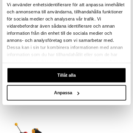
Vi använder enhetsidentifierare för att anpassa innehållet
och annonserna till användarna, tillhandahålla funktioner
för sociala medier och analysera vår trafik. Vi
vidarebefordrar även sådana identifierare och annan
information från din enhet till de sociala medier och
annons- och analysföretag som vi samarbetar med.
Dessa kan i sin tur kombinera informationen med annan
information som du har tillhandahållit eller som de har
samlat in när du har använt deras tjänster. Du godkänner
våra cookies vid fortsatt användande av vår webbplats.
BRIO - 34100 Ensimmäinen labyrinttini
BRIO Opi kävelemään vaunu Musta
BRIO
Tillåt alla
BRIO
21,90
54,91
€
€
Anpassa