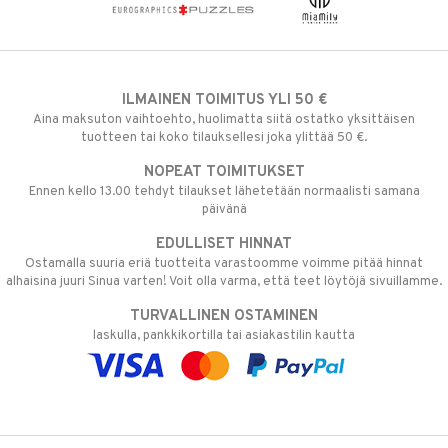
ILMAINEN TOIMITUS YLI 50 €
Aina maksuton vaihtoehto, huolimatta siitä ostatko yksittäisen
tuotteen tai koko tilauksellesi joka ylittää 50 €.
NOPEAT TOIMITUKSET
Ennen kello 13.00 tehdyt tilaukset lähetetään normaalisti samana
päivänä
EDULLISET HINNAT
Ostamalla suuria eriä tuotteita varastoomme voimme pitää hinnat
alhaisina juuri Sinua varten! Voit olla varma, että teet löytöjä sivuillamme.
TURVALLINEN OSTAMINEN
laskulla, pankkikortilla tai asiakastilin kautta