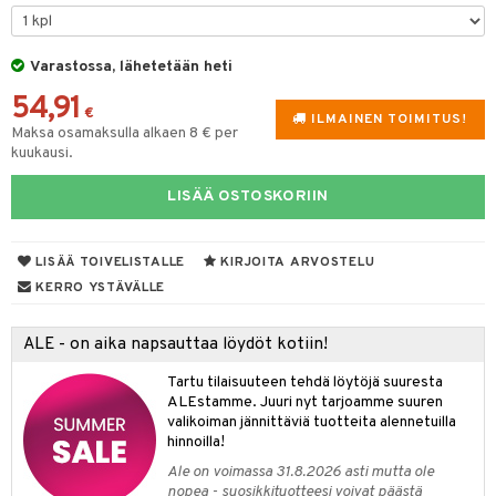
O Minecraft
entarvikkeita
gformers
blarna
taleikit
elut
GO Ninjago
ens Barn
Varastossa, lähetetään heti
ikat
tman
oleikit
neuvot
54,91
GO Speed Champions
ållan
kalut
libompa
opelit
iviteettilelut
€
ILMAINEN TOIMITUS!
Maksa osamaksulla alkaen 8 € per
GO Spidey
ffi Love
ney
velyvaunut
kuukausi.
O Super Heroes
mintahahmot
ney Prinsessat
ettävät lelut
LISÄÄ OSTOSKORIIN
ic
eli
zen
LISÄÄ TOIVELISTALLE
KIRJOITA ARVOSTELU
alaa
KERRO YSTÄVÄLLE
mähäkkimies
Lapsi
alaa
elit
ry Potter
ALE - on aika napsauttaa löydöt kotiin!
0 palaa
lit
aukut
spalvelu
lo Kitty
Tartu tilaisuuteen tehdä löytöjä suuresta
peli
lit
di
ksiä & vastauksia
ALEstamme. Juuri nyt tarjoamme suuren
.L.
nhoito
palapelit
valikoiman jännittäviä tuotteita alennetuilla
tuotetta
hinnoilla!
mmi Lehmä
pyhuone
miaiset
ien oheistarvikkeet
kit ja käsipyyhkeet
Ale on voimassa 31.8.2026 asti mutta ole
 verkkokaupasta
le
nopea - suosikkituotteesi voivat päästä