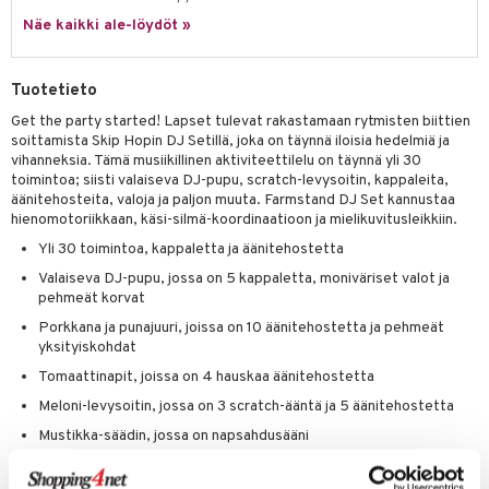
hkeet
vikkeet
aunutarvikkeita
Näe kaikki ale-löydöt »
umi
it & Tarvikkeet
le
le
ossa
na/Äiti
Tuotetieto
 Patrol
kut
kaus & imetys
us
Get the party started! Lapset tulevat rakastamaan rytmisten biittien
soittamista Skip Hopin DJ Setillä, joka on täynnä iloisia hedelmiä ja
pi Pitkätossu
eenvarjot
istelu
nen
vihanneksia. Tämä musiikillinen aktiviteettilelu on täynnä yli 30
sa Possu
toimintoa; siisti valaiseva DJ-pupu, scratch-levysoitin, kappaleita,
mput
lalaput
keet
äänitehosteita, valoja ja paljon muuta. Farmstand DJ Set kannustaa
 MASKS
hienomotoriikkaan, käsi-silmä-koordinaatioon ja mielikuvitusleikkiin.
ten Huonekalut
ten aterimet
inkolasit
ta
Yli 30 toimintoa, kappaletta ja äänitehostetta
kemon
tot
ka- & Säilytyslaatikot
ut ja lakit
ysitterit
isuus
Valaiseva DJ-pupu, jossa on 5 kappaletta, moniväriset valot ja
ållan
pehmeät korvat
lytys
tipullot & Tarvikkeet
starvikkeita
uviltti
Porkkana ja punajuuri, joissa on 10 äänitehostetta ja pehmeät
er Mario
gyn vaatteet
ipullot & Tarvikkeet
ut
iilit
yksityiskohdat
ru & Pesonen
Tomaattinapit, joissa on 4 hauskaa äänitehostetta
ut
ulelut & helistimet
Meloni-levysoitin, jossa on 3 scratch-ääntä ja 5 äänitehostetta
apussit
uvajumppa
Mustikka-säädin, jossa on napsahdusääni
Kannustaa hienomotoriikkaan, käsi-silmä-koordinaatioon ja
mielikuvitusleikkiin