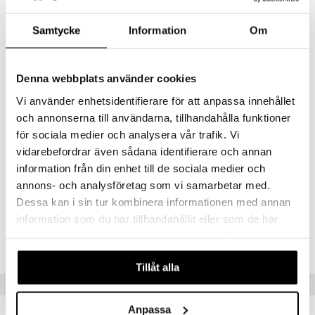
Opettaa syy-seuraussuhdetta
Samtycke
Information
Om
2 äänenvoimakkuustasoa
Toimii 3 AA-paristolla (sisältyy)
Materiaali: Polypropeeni
Denna webbplats använder cookies
Pyyhitään kostealla liinalla
Vi använder enhetsidentifierare för att anpassa innehållet
Koko: 31 x 17 x 17 cm
och annonserna till användarna, tillhandahålla funktioner
Koko Skip Hopin valikoima noudattaa REACH- ja EU-standardeja
för sociala medier och analysera vår trafik. Vi
eikä sisällä kiellettyjä kemikaaleja
vidarebefordrar även sådana identifierare och annan
Muuta
information från din enhet till de sociala medier och
6 kk+
annons- och analysföretag som vi samarbetar med.
Dessa kan i sin tur kombinera informationen med annan
information som du har tillhandahållit eller som de har
Tuotenumero
samlat in när du har använt deras tjänster. Du godkänner
TSK61-1-XX
våra cookies vid fortsatt användande av vår webbplats.
Tillåt alla
Vinkkejä sinulle
Anpassa