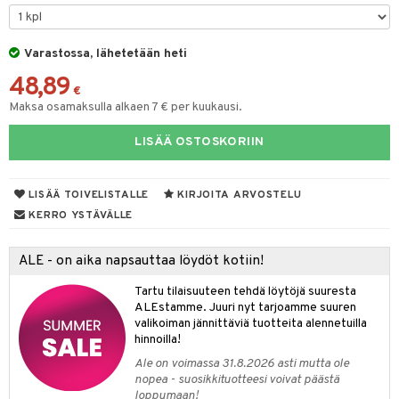
O Minecraft
entarvikkeita
gformers
blarna
taleikit
elut
GO Ninjago
ens Barn
Varastossa, lähetetään heti
ikat
tman
oleikit
neuvot
48,89
GO Speed Champions
ållan
kalut
libompa
opelit
iviteettilelut
€
Maksa osamaksulla alkaen 7 € per kuukausi.
GO Spidey
ffi Love
ney
elyvaunut
LISÄÄ OSTOSKORIIN
O Super Heroes
mintahahmot
ney Prinsessat
ettävät lelut
ic
eli
LISÄÄ TOIVELISTALLE
KIRJOITA ARVOSTELU
zen
alaa
KERRO YSTÄVÄLLE
mähäkkimies
Lapsi
alaa
elit
ALE - on aika napsauttaa löydöt kotiin!
ry Potter
0 palaa
lit
aukut
spalvelu
Tartu tilaisuuteen tehdä löytöjä suuresta
lo Kitty
ALEstamme. Juuri nyt tarjoamme suuren
peli
lit
di
ksiä & vastauksia
valikoiman jännittäviä tuotteita alennetuilla
.L.
nhoito
palapelit
hinnoilla!
tuotetta
mmi Lehmä
Ale on voimassa 31.8.2026 asti mutta ole
pyhuone
miaiset
ien oheistarvikkeet
kit ja käsipyyhkeet
nopea - suosikkituotteesi voivat päästä
 verkkokaupasta
le
loppumaan!