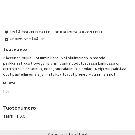
O Minecraft
entarvikkeita
gformers
blarna
taleikit
elut
GO Ninjago
ens Barn
ikat
tman
oleikit
neuvot
GO Speed Champions
ållan
kalut
libompa
opelit
iviteettilelut
LISÄÄ TOIVELISTALLE
KIRJOITA ARVOSTELU
GO Spidey
ffi Love
KERRO YSTÄVÄLLE
ney
elyvaunut
O Super Heroes
mintahahmot
Tuotetieto
ney Prinsessat
ettävät lelut
Klassinen puulelu Muumin kera! Neliskulmainen ja matala
ic
eli
palikkalaatikko (leveys 15 cm). Jonka vedettävässä kannessa on
erilaisia reikiä: kolmio, neliö, suorakulmio ja soikio. Neljä puupalikkaa
zen
alaa
ovat pastellinvärisiä ja niistä kuvittavat pienet Muumi-hahmot.
mähäkkimies
Lapsi
alaa
elit
Muuta
ry Potter
1 v+
0 palaa
lit
aukut
spalvelu
lo Kitty
peli
lit
di
Tuotenumero
ksiä & vastauksia
.L.
nhoito
palapelit
TMN11-1-XX
tuotetta
mmi Lehmä
pyhuone
miaiset
ien oheistarvikkeet
kit ja käsipyyhkeet
 verkkokaupasta
le