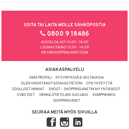
SOITA TAI LAITA MEILLE SÄHKÖPOSTIA
0800 9 18486
AUKIOLOAJAT: 10.00 - 16.00
LOUNASTAUKO 13.00 - 14.00
INFO@SHOPPING4NET.COM
ASIAKASPALVELU
OMA PROFIILI
KYSYMYKSIÄ & VASTAUKSIA
OLEN UNOHTANUT ASIAKASTIETONI
OTA YHTEYTTÄ
EDULLISET HINNAT
EHDOT - SHOPPING4NETIN MYYNTIEHDOT
EVÄSTEET
HENKILÖTIETOJEN SUOJAUS
KUMPPANIKSI
SHOPPING4NET
SEURAA MEITÄ MYÖS SIVUILLA