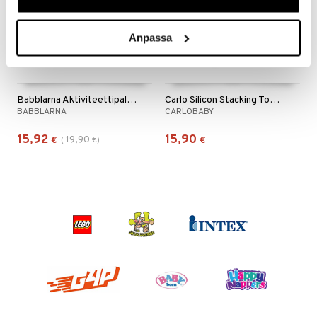
Anpassa
Babblarna Aktiviteettipalapeli Minun Talossani
Carlo Silicon Stacking Tower
BABBLARNA
CARLOBABY
15,92
15,90
19,90
€
(
€
)
€