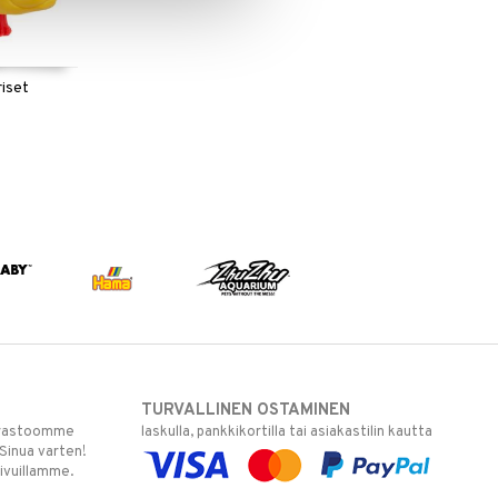
iset
TURVALLINEN OSTAMINEN
varastoomme
laskulla, pankkikortilla tai asiakastilin kautta
 Sinua varten!
sivuillamme.