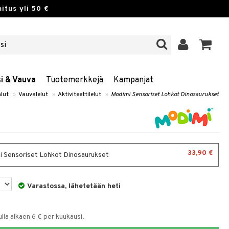
itus yli 50 €
si & Vauva
Tuotemerkkejä
Kampanjat
alut
»
Vauvalelut
»
Aktiviteettilelut
»
Modimi Sensoriset Lohkot Dinosaurukset
33,90 €
 Sensoriset Lohkot Dinosaurukset
Varastossa, lähetetään heti
la alkaen 6 € per kuukausi.