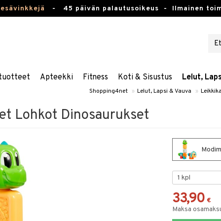
kesävinkkejä
-
45 päivän palautusoikeus -
Ilmainen toim
tuotteet
Apteekki
Fitness
Koti & Sisustus
Lelut, Lap
Shopping4net
»
Lelut, Lapsi & Vauva
»
Leikkik
et Lohkot Dinosaurukset
Modimi
33,90
€
Maksa osamaksul