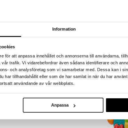
a löydöt kotiin!
isuuteen tehdä löytöjä suuresta ALEstamme. Juuri
mme suuren valikoiman jännittäviä tuotteita
a hinnoilla!
Information
massa 31.8.2026 asti mutta ole nopea -
otteesi voivat päästä loppumaan!
i ale-löydöt »
cookies
e för att anpassa innehållet och annonserna till användarna, tillh
vår trafik. Vi vidarebefordrar även sådana identifierare och anna
Modimi Sensor
leikkisarja vauvoille ja taaperoille.
nnons- och analysföretag som vi samarbetar med. Dessa kan i sin
Palikat Elefan
MODIMI
 käsille sopivista osista. Sisältää rapisevan,
har tillhandahållit eller som de har samlat in när du har använt
san.
13,91
ortsatt användande av vår webbplats.
€
urukselle.
Anpassa