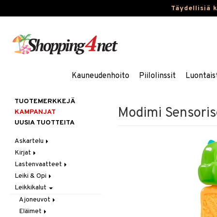
Täydellisiä 
Kauneudenhoito
Piilolinssit
Luontais
TUOTEMERKKEJÄ
Modimi Sensoris
KAMPANJAT
UUSIA TUOTTEITA
Askartelu
Kirjat
Askartelumateriaalit
Lastenvaatteet
Askartelusetti
Askartelukirjat
Leiki & Opi
Helmet
Maalauskirjat
Alaosat
Leikkikalut
Koulutarvikkeet
Päiväkirjat
Alusvaatteet & Sukat
Opetuslelut
Leggingsit
Muovailuvaha
Kengät
Oppimispelit
Ajoneuvot
Piirrä ja maalaa
Mekot
Soittimet
Eläimet
Autoradat