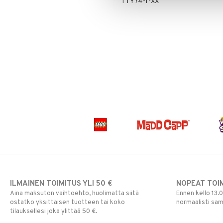
TTY74-1-XX
Vesipullot & Tarvikkeet
Muut
Purulelut & helistimet
Rahapussit
Vauvajumppa
ILMAINEN TOIMITUS YLI 50 €
NOPEAT TOI
Aina maksuton vaihtoehto, huolimatta siitä
Ennen kello 13.
ostatko yksittäisen tuotteen tai koko
normaalisti sa
tilauksellesi joka ylittää 50 €.