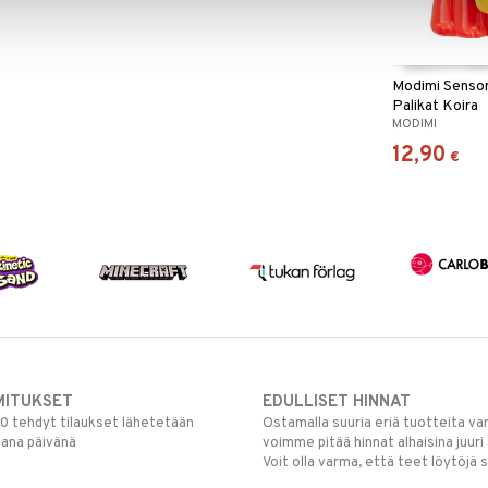
Modimi Sensor
Palikat Koira
MODIMI
12,90
€
MITUKSET
EDULLISET HINNAT
00 tehdyt tilaukset lähetetään
Ostamalla suuria eriä tuotteita 
mana päivänä
voimme pitää hinnat alhaisina juuri
Voit olla varma, että teet löytöjä 