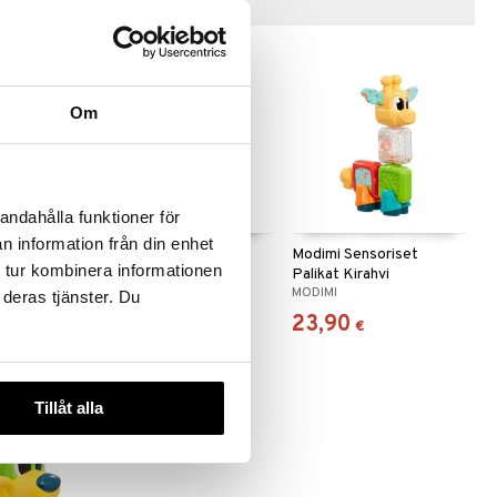
Vinkkejä sinulle
Om
andahålla funktioner för
n information från din enhet
iset
Modimi Sensoriset
Modimi Sensoriset
 tur kombinera informationen
tti
Palikat Hevonen
Palikat Kirahvi
MODIMI
MODIMI
 deras tjänster. Du
17,90
23,90
€
€
Tillåt alla