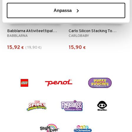
Anpassa
Babblarna Aktiviteettipalapeli Minun Talossani
Carlo Silicon Stacking Tower
BABBLARNA
CARLOBABY
15,92
15,90
19,90
€
(
€
)
€