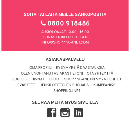
SOITA TAI LAITA MEILLE SÄHKÖPOSTIA
0800 9 18486
AUKIOLOAJAT: 10.00 - 16.00
LOUNASTAUKO 13.00 - 14.00
INFO@SHOPPING4NET.COM
ASIAKASPALVELU
OMA PROFIILI
KYSYMYKSIÄ & VASTAUKSIA
OLEN UNOHTANUT ASIAKASTIETONI
OTA YHTEYTTÄ
EDULLISET HINNAT
EHDOT - SHOPPING4NETIN MYYNTIEHDOT
EVÄSTEET
HENKILÖTIETOJEN SUOJAUS
KUMPPANIKSI
SHOPPING4NET
SEURAA MEITÄ MYÖS SIVUILLA