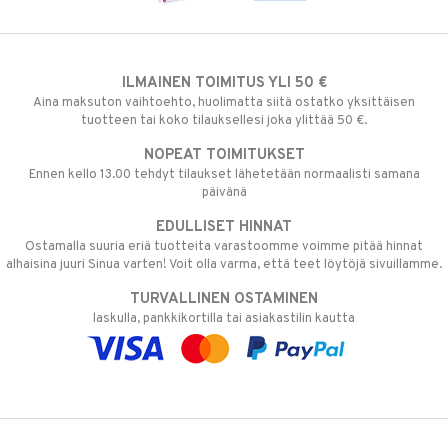
ILMAINEN TOIMITUS YLI 50 €
Aina maksuton vaihtoehto, huolimatta siitä ostatko yksittäisen
tuotteen tai koko tilauksellesi joka ylittää 50 €.
NOPEAT TOIMITUKSET
Ennen kello 13.00 tehdyt tilaukset lähetetään normaalisti samana
päivänä
EDULLISET HINNAT
Ostamalla suuria eriä tuotteita varastoomme voimme pitää hinnat
alhaisina juuri Sinua varten! Voit olla varma, että teet löytöjä sivuillamme.
TURVALLINEN OSTAMINEN
laskulla, pankkikortilla tai asiakastilin kautta