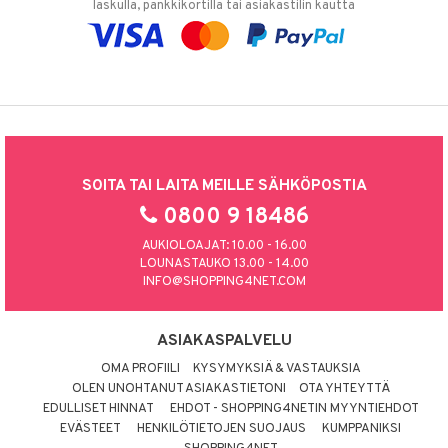
laskulla, pankkikortilla tai asiakastilin kautta
SOITA TAI LAITA MEILLE SÄHKÖPOSTIA
0800 9 18486
AUKIOLOAJAT: 10.00 - 16.00
LOUNASTAUKO 13.00 - 14.00
INFO@SHOPPING4NET.COM
ASIAKASPALVELU
OMA PROFIILI
KYSYMYKSIÄ & VASTAUKSIA
OLEN UNOHTANUT ASIAKASTIETONI
OTA YHTEYTTÄ
EDULLISET HINNAT
EHDOT - SHOPPING4NETIN MYYNTIEHDOT
EVÄSTEET
HENKILÖTIETOJEN SUOJAUS
KUMPPANIKSI