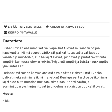
O Minecraft
entarvikkeita
gformers
blarna
taleikit
elut
GO Ninjago
ens Barn
ikat
tman
oleikit
neuvot
GO Speed Champions
ållan
kalut
libompa
opelit
iviteettilelut
LISÄÄ TOIVELISTALLE
KIRJOITA ARVOSTELU
GO Spidey
ffi Love
KERRO YSTÄVÄLLE
ney
elyvaunut
O Super Heroes
mintahahmot
Tuotetieto
ney Prinsessat
ettävät lelut
Fisher-Pricen ensimmäiset vauvapalikat tuovat mukanaan paljon
ic
eli
hauskuutta. Nämä suuret värikkäät palikat tutustuttavat lapset
väreihin ja muotoihin, kun he lajittelevat, pinoavat ja pudottavat niitä
zen
alaa
ämpärin kannessa oleviin reikiin. Tyhjennä ämpäri ja toista hauskanpito
yhä uudelleen!
mähäkkimies
Lapsi
alaa
elit
Helppokäyttöisen kahvan ansiosta voit ottaa Baby's First Blocks -
ry Potter
palikat mukaasi minne ikinä menetkin! Kun lapsesi tarttuu palikoihin ja
0 palaa
lit
aukut
spalvelu
lajittelee niitä muodon mukaan, silmä-käsi-koordinaatio ja
lo Kitty
peli
lit
di
sorminäppäryys harjaantuvat ja ongelmanratkaisutaidot kehittyvät.
ksiä & vastauksia
.L.
Muuta
nhoito
palapelit
tuotetta
6 kk+
mmi Lehmä
pyhuone
miaiset
ien oheistarvikkeet
kit ja käsipyyhkeet
 verkkokaupasta
le