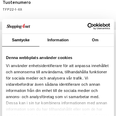
hkeet
vikkeet
aunutarvikkeita
Tuotenumero
umi
it & Tarvikkeet
TFP22-1-XX
le
le
ossa
na/Äiti
 Patrol
Vinkkejä sinulle
kut
kaus & imetys
us
pi Pitkätossu
eenvarjot
istelu
nen
Samtycke
Information
Om
sa Possu
mput
lalaput
keet
 MASKS
ten Huonekalut
ten aterimet
inkolasit
ta
Denna webbplats använder cookies
kemon
tot
ka- & Säilytyslaatikot
ut ja lakit
ysitterit
isuus
Vi använder enhetsidentifierare för att anpassa innehållet
ållan
och annonserna till användarna, tillhandahålla funktioner
lytys
tipullot & Tarvikkeet
starvikkeita
uviltti
för sociala medier och analysera vår trafik. Vi
er Mario
gyn vaatteet
ipullot & Tarvikkeet
ut
iilit
vidarebefordrar även sådana identifierare och annan
ru & Pesonen
information från din enhet till de sociala medier och
ut
ulelut & helistimet
Fisher Price Chatter Telephone
Fisher Price Learn with Me Zebra Walker
FISHER PRICE
FISHER PRICE
annons- och analysföretag som vi samarbetar med.
apussit
uvajumppa
Dessa kan i sin tur kombinera informationen med annan
18,90
44,90
€
€
information som du har tillhandahållit eller som de har
samlat in när du har använt deras tjänster. Du godkänner