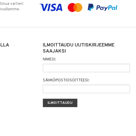
 Sinua varten!
sivuillamme.
ILLA
ILMOITTAUDU UUTISKIRJEEMME
SAAJAKSI
NIMESI:
SÄHKÖPOSTIOSOITTEESI: