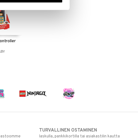
ntroller
ABY
TURVALLINEN OSTAMINEN
varastoomme
laskulla, pankkikortilla tai asiakastilin kautta