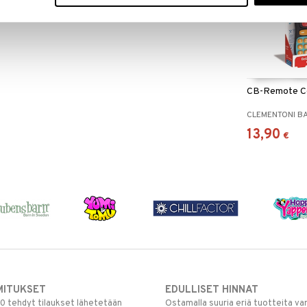
CB-Remote Co
CLEMENTONI B
13,90
€
MITUKSET
EDULLISET HINNAT
00 tehdyt tilaukset lähetetään
Ostamalla suuria eriä tuotteita 