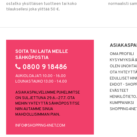
ostatko yksittäisen tuotteen tai koko
normaalisti sa
tilauksellesi joka ylittää 50 €.
ASIAKASPA
SOITA TAI LAITA MEILLE
OMA PROFIILI
SÄHKÖPOSTIA
KYSYMYKSIÄ &
0800 9 18486
OLEN UNOHTAN
OTA YHTEYTT
AUKIOLOAJAT: 10.00 - 16.00
EDULLISET HI
LOUNASTAUKO 13.00 - 14.00
EHDOT - SHOP
EVÄSTEET
ASIAKASPALVELUMME PUHELIMITSE
HENKILÖTIETO
ON SULJETTUNA 29.6.–27.7. OTA
KUMPPANIKSI
MEIHIN YHTEYTTÄ SÄHKÖPOSTITSE
NIIN AUTAMME SINUA
SHOPPING4NE
MAHDOLLISIMMAN PIAN.
INFO@SHOPPING4NET.COM