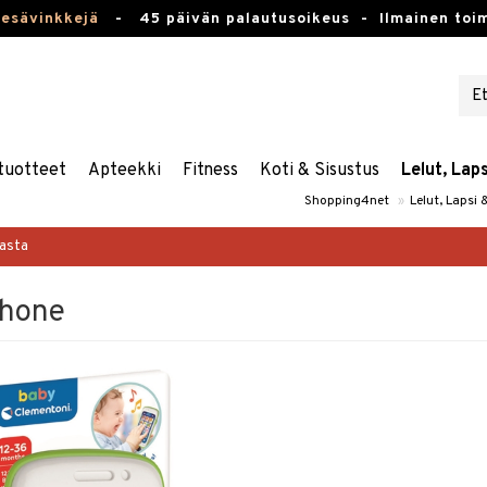
kesävinkkejä
-
45 päivän palautusoikeus -
Ilmainen toim
tuotteet
Apteekki
Fitness
Koti & Sisustus
Lelut, Lap
Shopping4net
»
Lelut, Lapsi
masta
phone