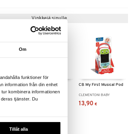
Vinkkejä sinulle
Om
andahålla funktioner för
n information från din enhet
nny Top
CB Baby Microphone
CB My First Musical Pod
 tur kombinera informationen
ABY
CLEMENTONI BABY
CLEMENTONI BABY
 deras tjänster. Du
14,90
13,90
€
€
Tillåt alla