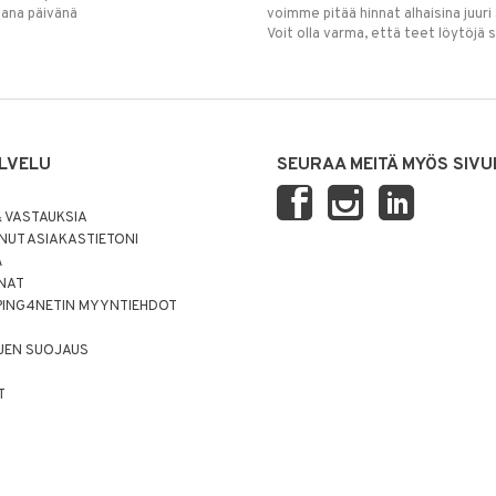
mana päivänä
voimme pitää hinnat alhaisina juuri
Voit olla varma, että teet löytöjä 
LVELU
SEURAA MEITÄ MYÖS SIVU
 VASTAUKSIA
UT ASIAKASTIETONI
Ä
NNAT
PING4NETIN MYYNTIEHDOT
JEN SUOJAUS
T