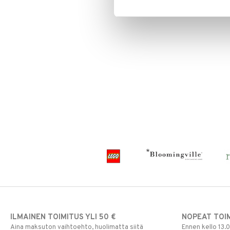
Vesipullot & Tarvikkeet
Muut
Purulelut & helistimet
Rahapussit
Vauvajumppa
ILMAINEN TOIMITUS YLI 50 €
NOPEAT TOI
Aina maksuton vaihtoehto, huolimatta siitä
Ennen kello 13.