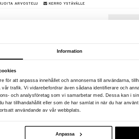
RJOITA ARVOSTELU
KERRO YSTÄVÄLLE
ta on hauska, opettavainen älypuhelin, jotta lapset
 isä. Hauska aktiviteettilelu, jolla voi oppia eläimistä,
, musiikilla ja erilaisilla eläinäänillä.
a ja 3 todella viihdyttävää ja kiehtovaa
Information
isältää kosketusnäyttötekniikan, lapset voivat oppia
ärillistä led-valoa.
cookies
e för att anpassa innehållet och annonserna till användarna, tillh
vår trafik. Vi vidarebefordrar även sådana identifierare och anna
CB Animal Spi
nnons- och analysföretag som vi samarbetar med. Dessa kan i sin
CLEMENTONI B
har tillhandahållit eller som de har samlat in när du har använt
18,90
€
ortsatt användande av vår webbplats.
Anpassa