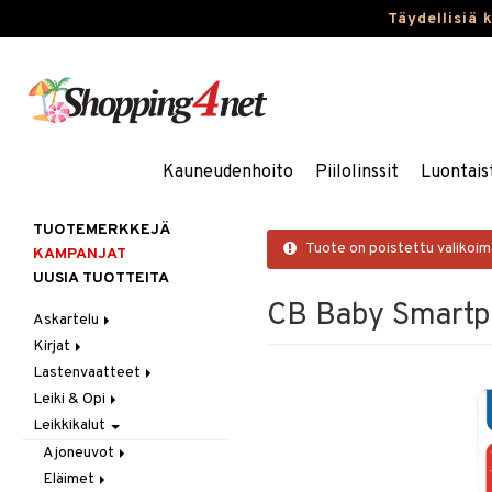
Täydellisiä 
Kauneudenhoito
Piilolinssit
Luontais
TUOTEMERKKEJÄ
Tuote on poistettu valikoi
KAMPANJAT
UUSIA TUOTTEITA
CB Baby Smart
Askartelu
Kirjat
Askartelumateriaalit
Lastenvaatteet
Askartelusetti
Askartelukirjat
Leiki & Opi
Helmet
Maalauskirjat
Alaosat
Leikkikalut
Koulutarvikkeet
Päiväkirjat
Alusvaatteet & Sukat
Opetuslelut
Leggingsit
Muovailuvaha
Kengät
Oppimispelit
Ajoneuvot
Piirrä ja maalaa
Mekot
Soittimet
Eläimet
Autoradat