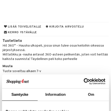
O Minecraft
entarvikkeita
gformers
blarna
taleikit
GO Ninjago
ens Barn
ikat
tman
oleikit
GO Speed Champions
ållan
kalut
libompa
opelit
LISÄÄ TOIVELISTALLE
KIRJOITA ARVOSTELU
GO Spidey
ffi Love
KERRO YSTÄVÄLLE
ney
elut
O Super Heroes
mintahahmot
Tuotetieto
ney Prinsessat
neuvot
Hit 360° - Hauska ulkopeli, jossa sinun tulee osua keiloihin oikeassa
ic
eli
järjestyksessä.
iviteettilelut
alaa
Mittatikku ja -nauha antavat 360-asteen pelikentän, joten voit heittää
zen
kaikista suunnista! Täydellinen peli koko perheelle
elyvaunut
Lapsi
alaa
elit
Muuta
mähäkkimies
ettävät lelut
0 palaa
lit
aukut
Tuote soveltuu alkaen 7-v
spalvelu
ry Potter
peli
lit
di
ksiä & vastauksia
lo Kitty
nhoito
palapelit
tuotetta
.L.
pyhuone
Samtycke
Information
Om
miaiset
ien oheistarvikkeet
kit ja käsipyyhkeet
 verkkokaupasta
mmi Lehmä
hkeet
vikkeet
aunutarvikkeita
Tuotenumero
le