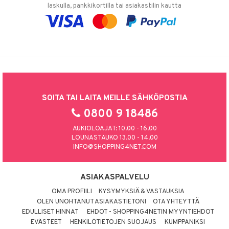
laskulla, pankkikortilla tai asiakastilin kautta
SOITA TAI LAITA MEILLE SÄHKÖPOSTIA
0800 9 18486
AUKIOLOAJAT: 10.00 - 16.00
LOUNASTAUKO 13.00 - 14.00
INFO@SHOPPING4NET.COM
ASIAKASPALVELU
OMA PROFIILI
KYSYMYKSIÄ & VASTAUKSIA
OLEN UNOHTANUT ASIAKASTIETONI
OTA YHTEYTTÄ
EDULLISET HINNAT
EHDOT - SHOPPING4NETIN MYYNTIEHDOT
EVÄSTEET
HENKILÖTIETOJEN SUOJAUS
KUMPPANIKSI