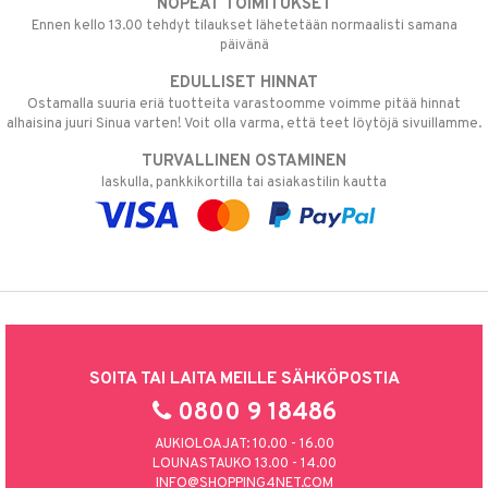
NOPEAT TOIMITUKSET
Ennen kello 13.00 tehdyt tilaukset lähetetään normaalisti samana
päivänä
EDULLISET HINNAT
Ostamalla suuria eriä tuotteita varastoomme voimme pitää hinnat
alhaisina juuri Sinua varten! Voit olla varma, että teet löytöjä sivuillamme.
TURVALLINEN OSTAMINEN
laskulla, pankkikortilla tai asiakastilin kautta
SOITA TAI LAITA MEILLE SÄHKÖPOSTIA
0800 9 18486
AUKIOLOAJAT: 10.00 - 16.00
LOUNASTAUKO 13.00 - 14.00
INFO@SHOPPING4NET.COM