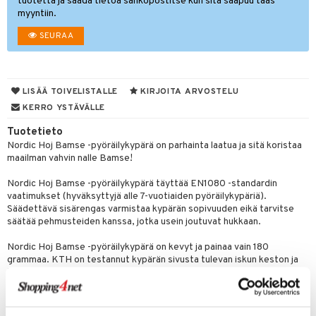
tuotetta ja saada tietoa sähköpostitse kun sitä saapuu taas
myyntiin.
O Minecraft
entarvikkeita
gformers
blarna
taleikit
SEURAA
GO Ninjago
ens Barn
ikat
tman
oleikit
GO Speed Champions
ållan
kalut
libompa
opelit
GO Spidey
ffi Love
LISÄÄ TOIVELISTALLE
KIRJOITA ARVOSTELU
ney
elut
KERRO YSTÄVÄLLE
O Super Heroes
mintahahmot
ney Prinsessat
neuvot
Tuotetieto
ic
eli
iviteettilelut
alaa
Nordic Hoj Bamse -pyöräilykypärä on parhainta laatua ja sitä koristaa
maailman vahvin nalle Bamse!
zen
elyvaunut
Lapsi
alaa
elit
Nordic Hoj Bamse -pyöräilykypärä täyttää EN1080 -standardin
mähäkkimies
ettävät lelut
0 palaa
lit
aukut
vaatimukset (hyväksyttyjä alle 7-vuotiaiden pyöräilykypäriä).
spalvelu
Säädettävä sisärengas varmistaa kypärän sopivuuden eikä tarvitse
ry Potter
peli
lit
di
säätää pehmusteiden kanssa, jotka usein joutuvat hukkaan.
ksiä & vastauksia
lo Kitty
nhoito
palapelit
Nordic Hoj Bamse -pyöräilykypärä on kevyt ja painaa vain 180
tuotetta
grammaa. KTH on testannut kypärän sivusta tulevan iskun keston ja
.L.
pyhuone
miaiset
ien oheistarvikkeet
kit ja käsipyyhkeet
hyväksynyt sen. Vihreät kiinnitysnauhat.
 verkkokaupasta
mmi Lehmä
hkeet
vikkeet
Muuta
aunutarvikkeita
Nordic Hoj Bamse -pyöräilykypärä sopii 2-7 -vuotiaille lapsille / 50-56
le