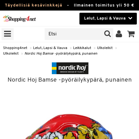
Täydellisiä kesävinkkejä
-
Ilmainen toimitus yli 50 €
Lelut, Lapsi & Vauva
ERKKEJÄ
Kauneudenhoito
JAT
UOTTEITA
Piilolinssit
Shopping4net
»
Lelut, Lapsi & Vauva
»
Leikkikalut
»
Ulkoleikit
»
Ulkoleikit
»
Nordic Hoj Bamse -pyöräilykypärä, punainen
Luontaistuotteet
u
Apteekki
lumateriaalit
Nordic Hoj Bamse -pyöräilykypärä, punainen
atteet
lusetti
lukirjat
Fitness
pi
kirjat
t
Koti & Sisustus
gingsit
ut
rvikkeet
rjat
atteet & Sukat
lelut
Lelut, Lapsi & Vauva
luvaha
pelit
vot
Tuotemerkkejä
oradat
ja maalaa
et
t
Kampanjat
ot
 Real
otteet
it
lentereita