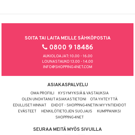
SOITA TAI LAITA MEILLE SÄHKÖPOSTIA
0800 9 18486
AUKIOLOAJAT: 10.00 - 16.00
LOUNASTAUKO 13.00 - 14.00
INFO@SHOPPING4NET.COM
ASIAKASPALVELU
OMA PROFIILI
KYSYMYKSIÄ & VASTAUKSIA
OLEN UNOHTANUT ASIAKASTIETONI
OTA YHTEYTTÄ
EDULLISET HINNAT
EHDOT - SHOPPING4NETIN MYYNTIEHDOT
EVÄSTEET
HENKILÖTIETOJEN SUOJAUS
KUMPPANIKSI
SHOPPING4NET
SEURAA MEITÄ MYÖS SIVUILLA