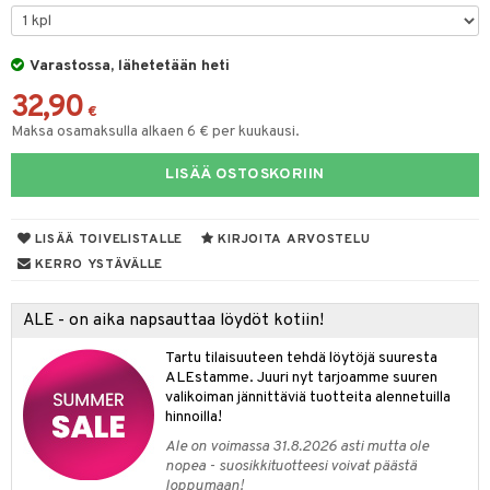
O Minecraft
entarvikkeita
gformers
blarna
taleikit
GO Ninjago
ens Barn
Varastossa, lähetetään heti
ikat
tman
oleikit
32,90
GO Speed Champions
ållan
kalut
libompa
opelit
€
Maksa osamaksulla alkaen 6 € per kuukausi.
GO Spidey
ffi Love
ney
elut
LISÄÄ OSTOSKORIIN
O Super Heroes
mintahahmot
ney Prinsessat
neuvot
ic
eli
iviteettilelut
alaa
LISÄÄ TOIVELISTALLE
KIRJOITA ARVOSTELU
zen
elyvaunut
Lapsi
alaa
elit
KERRO YSTÄVÄLLE
mähäkkimies
ettävät lelut
0 palaa
lit
aukut
spalvelu
ALE - on aika napsauttaa löydöt kotiin!
ry Potter
peli
lit
di
ksiä & vastauksia
Tartu tilaisuuteen tehdä löytöjä suuresta
lo Kitty
ALEstamme. Juuri nyt tarjoamme suuren
nhoito
palapelit
tuotetta
valikoiman jännittäviä tuotteita alennetuilla
.L.
pyhuone
miaiset
hinnoilla!
ien oheistarvikkeet
kit ja käsipyyhkeet
 verkkokaupasta
mmi Lehmä
Ale on voimassa 31.8.2026 asti mutta ole
hkeet
vikkeet
aunutarvikkeita
nopea - suosikkituotteesi voivat päästä
le
loppumaan!