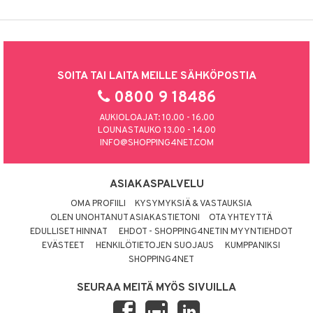
SOITA TAI LAITA MEILLE SÄHKÖPOSTIA
0800 9 18486
AUKIOLOAJAT: 10.00 - 16.00
LOUNASTAUKO 13.00 - 14.00
INFO@SHOPPING4NET.COM
ASIAKASPALVELU
OMA PROFIILI
KYSYMYKSIÄ & VASTAUKSIA
OLEN UNOHTANUT ASIAKASTIETONI
OTA YHTEYTTÄ
EDULLISET HINNAT
EHDOT - SHOPPING4NETIN MYYNTIEHDOT
EVÄSTEET
HENKILÖTIETOJEN SUOJAUS
KUMPPANIKSI
SHOPPING4NET
SEURAA MEITÄ MYÖS SIVUILLA