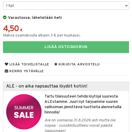
O Minecraft
entarvikkeita
gformers
blarna
taleikit
GO Ninjago
ens Barn
Varastossa, lähetetään heti
ikat
tman
oleikit
4,50
GO Speed Champions
ållan
kalut
libompa
opelit
€
Maksa osamaksulla alkaen 3 € per kuukausi.
GO Spidey
ffi Love
ney
elut
LISÄÄ OSTOSKORIIN
O Super Heroes
mintahahmot
ney Prinsessat
neuvot
ic
eli
iviteettilelut
alaa
LISÄÄ TOIVELISTALLE
KIRJOITA ARVOSTELU
zen
elyvaunut
Lapsi
alaa
elit
KERRO YSTÄVÄLLE
mähäkkimies
ettävät lelut
0 palaa
lit
aukut
spalvelu
ALE - on aika napsauttaa löydöt kotiin!
ry Potter
peli
lit
di
ksiä & vastauksia
Tartu tilaisuuteen tehdä löytöjä suuresta
lo Kitty
ALEstamme. Juuri nyt tarjoamme suuren
nhoito
palapelit
tuotetta
valikoiman jännittäviä tuotteita alennetuilla
.L.
pyhuone
miaiset
hinnoilla!
ien oheistarvikkeet
kit ja käsipyyhkeet
 verkkokaupasta
mmi Lehmä
Ale on voimassa 31.8.2026 asti mutta ole
hkeet
vikkeet
aunutarvikkeita
nopea - suosikkituotteesi voivat päästä
le
loppumaan!