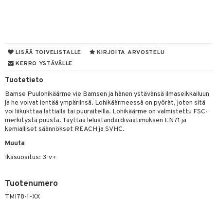
O Minecraft
entarvikkeita
gformers
blarna
GO Ninjago
ens Barn
ikat
tman
GO Speed Champions
ållan
kalut
libompa
LISÄÄ TOIVELISTALLE
KIRJOITA ARVOSTELU
GO Spidey
ffi Love
KERRO YSTÄVÄLLE
ney
O Super Heroes
mintahahmot
Tuotetieto
ney Prinsessat
Bamse Puulohikäärme vie Bamsen ja hänen ystävänsä ilmaseikkailuun
ic
eli
ja he voivat lentää ympäriinsä. Lohikäärmeessä on pyörät, joten sitä
voi liikukttaa lattialla tai puuraiteilla. Lohikäärme on valmistettu FSC-
zen
merkitystä puusta. Täyttää lelustandardivaatimuksen EN71 ja
kemialliset säännökset REACH ja SVHC.
mähäkkimies
Muuta
ry Potter
Ikäsuositus: 3-v+
lo Kitty
.L.
Tuotenumero
TMI78-1-XX
mmi Lehmä
le