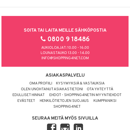
SOITA TAI LAITA MEILLE SÄHKÖPOSTIA
0800 9 18486
AUKIOLOAJAT: 10.00 - 16.00
LOUNASTAUKO 13.00 - 14.00
INFO@SHOPPING4NET.COM
ASIAKASPALVELU
OMA PROFIILI
KYSYMYKSIÄ & VASTAUKSIA
OLEN UNOHTANUT ASIAKASTIETONI
OTA YHTEYTTÄ
EDULLISET HINNAT
EHDOT - SHOPPING4NETIN MYYNTIEHDOT
EVÄSTEET
HENKILÖTIETOJEN SUOJAUS
KUMPPANIKSI
SHOPPING4NET
SEURAA MEITÄ MYÖS SIVUILLA