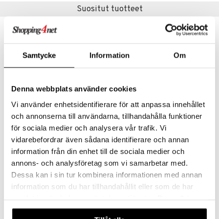
Suositut tuotteet
umi
le
 Patrol
Samtycke
Information
Om
pi Pitkätossu
sa Possu
Denna webbplats använder cookies
 MASKS
Vi använder enhetsidentifierare för att anpassa innehållet
kemon
och annonserna till användarna, tillhandahålla funktioner
för sociala medier och analysera vår trafik. Vi
ållan
Bamse hahmosetti Merirosvot
Bamse Hahmosetti Nalle-Maja, Brum & Teddy
vidarebefordrar även sådana identifierare och annan
BAMSE
BAMSE
er Mario
information från din enhet till de sociala medier och
12,90
11,90
€
€
annons- och analysföretag som vi samarbetar med.
ru & Pesonen
Dessa kan i sin tur kombinera informationen med annan
kit
information som du har tillhandahållit eller som de har
samlat in när du har använt deras tjänster. Du godkänner
taleikit
elut
våra cookies vid fortsatt användande av vår webbplats.
oleikit
neuvot