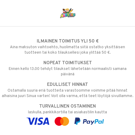
ten Huonekalut
ten aterimet
inkolasit
ta
tot
ka- & Säilytyslaatikot
ut ja lakit
ysitterit
isuus
lytys
tipullot & Tarvikkeet
starvikkeita
uviltti
gyn vaatteet
ipullot & Tarvikkeet
ut
iilit
ILMAINEN TOIMITUS YLI 50 €
ut
ulelut & helistimet
Aina maksuton vaihtoehto, huolimatta siitä ostatko yksittäisen
apussit
uvajumppa
tuotteen tai koko tilauksellesi joka ylittää 50 €.
NOPEAT TOIMITUKSET
Ennen kello 13.00 tehdyt tilaukset lähetetään normaalisti samana
päivänä
EDULLISET HINNAT
Ostamalla suuria eriä tuotteita varastoomme voimme pitää hinnat
alhaisina juuri Sinua varten! Voit olla varma, että teet löytöjä sivuillamme.
TURVALLINEN OSTAMINEN
laskulla, pankkikortilla tai asiakastilin kautta