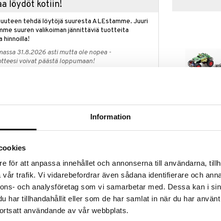
a löydöt kotiin!
isuuteen tehdä löytöjä suuresta ALEstamme. Juuri
mme suuren valikoiman jännittäviä tuotteita
a hinnoilla!
massa 31.8.2026 asti mutta ole nopea -
otteesi voivat päästä loppumaan!
i ale-löydöt »
Silverlit Build
Information
osi Exost BUILD TO DRIVE Radical Racer -
Mighty Crawle
rakennussarja koostuu 20 eri osasta, jotka kootaan
SILVERLIT
liä ei tarvita, vaan osat kiinnitetään toisiinsa
25,90
ja aja niin, että pöly nousee, huippunopeudella 8
€
cookies
e för att anpassa innehållet och annonserna till användarna, tillh
 kahdella eri nopeustilalla nopeaan kiihdytykseen.
vår trafik. Vi vidarebefordrar även sådana identifierare och anna
a sisältää lisävarusteita: neljä drift-pyörää ja neljä
nnons- och analysföretag som vi samarbetar med. Dessa kan i sin
eeseen. Auton ladattava akku on helppo ladata, ja kun
lkaa!
har tillhandahållit eller som de har samlat in när du har använt
ortsatt användande av vår webbplats.