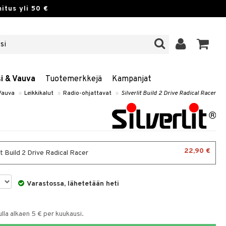
itus yli 50 €
si & Vauva
Tuotemerkkejä
Kampanjat
 Vauva
»
Leikkikalut
»
Radio-ohjattavat
»
Silverlit Build 2 Drive Radical Racer
22,90 €
it Build 2 Drive Radical Racer
Varastossa, lähetetään heti
la alkaen 5 € per kuukausi.