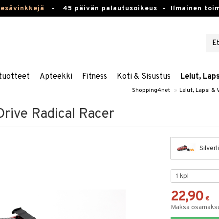
kesävinkkejä
-
45 päivän palautusoikeus -
Ilmainen toim
tuotteet
Apteekki
Fitness
Koti & Sisustus
Lelut, Lap
Shopping4net
»
Lelut, Lapsi &
 Drive Radical Racer
Silverl
22,90
€
Maksa osamaksul