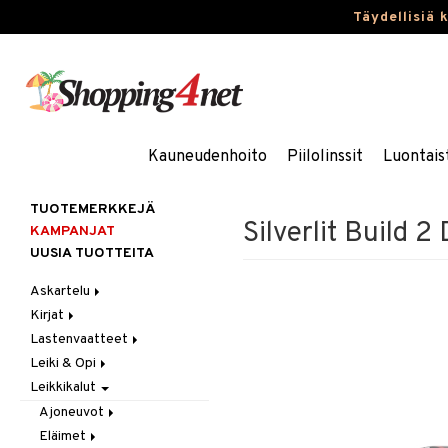
Täydellisiä 
Kauneudenhoito
Piilolinssit
Luontais
TUOTEMERKKEJÄ
Silverlit Build 2
KAMPANJAT
UUSIA TUOTTEITA
Askartelu
Kirjat
Askartelumateriaalit
Lastenvaatteet
Askartelusetti
Askartelukirjat
Leiki & Opi
Helmet
Maalauskirjat
Alaosat
Leikkikalut
Koulutarvikkeet
Päiväkirjat
Alusvaatteet & Sukat
Opetuslelut
Leggingsit
Muovailuvaha
Kengät
Oppimispelit
Ajoneuvot
Piirrä ja maalaa
Mekot
Soittimet
Eläimet
Autoradat