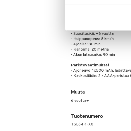
- Skaala: 1:24
- Radio-ohjattava auto-rakennuss
- 2,4 GHz-lähetin
- Hauska unboxing-kokemus
- Ladattava akku (sisältyy)
- Lisävarusteet drift-haasteesee
- Suositusikä: +6 vuotta
- Huippunopeus: 8 km/h
- Ajoaika: 30 min
- Kantama: 20 metriä
- Akun latausaika: 90 min
Paristovaatimukset
:
- Ajoneuvo: 1x500 mAh, ladattav
- Kaukosäädin: 2 x AAA-paristoa (e
Muuta
6 vuotta+
Tuotenumero
TSL64-1-XX