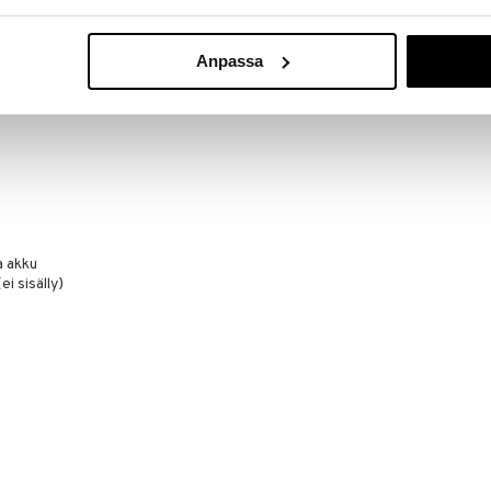
arja
Anpassa
n
a akku
i sisälly)