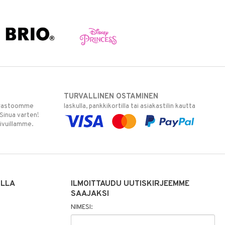
TURVALLINEN OSTAMINEN
varastoomme
laskulla, pankkikortilla tai asiakastilin kautta
 Sinua varten!
sivuillamme.
ILLA
ILMOITTAUDU UUTISKIRJEEMME
SAAJAKSI
NIMESI: