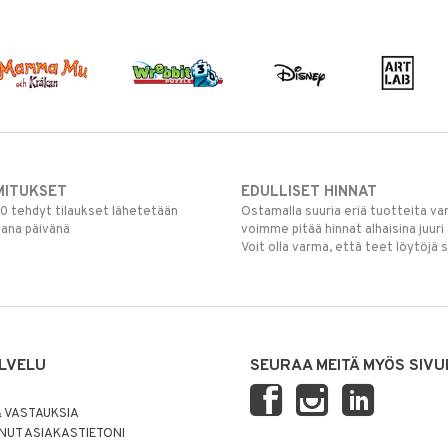
MITUKSET
EDULLISET HINNAT
00 tehdyt tilaukset lähetetään
Ostamalla suuria eriä tuotteita 
mana päivänä
voimme pitää hinnat alhaisina juuri
Voit olla varma, että teet löytöjä 
LVELU
SEURAA MEITÄ MYÖS SIVU
 VASTAUKSIA
UT ASIAKASTIETONI