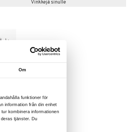
Vinkkejä sinulle
 2 Drive
Om
r
andahålla funktioner för
n information från din enhet
 tur kombinera informationen
 deras tjänster. Du