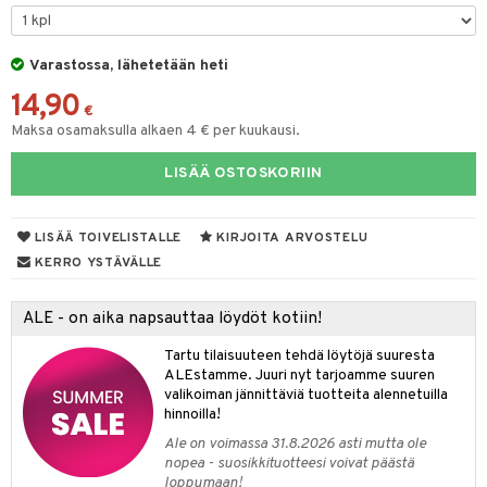
O Minecraft
entarvikkeita
gformers
blarna
taleikit
elut
GO Ninjago
ens Barn
Varastossa, lähetetään heti
ikat
tman
oleikit
neuvot
14,90
GO Speed Champions
ållan
kalut
libompa
opelit
iviteettilelut
€
alaa
Maksa osamaksulla alkaen 4 € per kuukausi.
GO Spidey
ffi Love
ney
elyvaunut
Lapsi
alaa
elit
LISÄÄ OSTOSKORIIN
O Super Heroes
mintahahmot
ney Prinsessat
ettävät lelut
0 palaa
lit
aukut
spalvelu
ic
eli
peli
lit
di
LISÄÄ TOIVELISTALLE
KIRJOITA ARVOSTELU
ksiä & vastauksia
zen
nhoito
KERRO YSTÄVÄLLE
palapelit
tuotetta
mähäkkimies
pyhuone
miaiset
ien oheistarvikkeet
kit ja käsipyyhkeet
ALE - on aika napsauttaa löydöt kotiin!
 verkkokaupasta
ry Potter
hkeet
vikkeet
aunutarvikkeita
Tartu tilaisuuteen tehdä löytöjä suuresta
lo Kitty
it & Tarvikkeet
ALEstamme. Juuri nyt tarjoamme suuren
le
valikoiman jännittäviä tuotteita alennetuilla
.L.
hinnoilla!
ossa
na/Äiti
mmi Lehmä
Ale on voimassa 31.8.2026 asti mutta ole
kut
kaus & imetys
us
nopea - suosikkituotteesi voivat päästä
le
loppumaan!