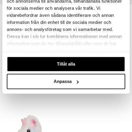
och annonserna till användarna, tillhandahålla funktioner
för sociala medier och analysera vår trafik. Vi
vidarebefordrar även sådana identifierare och annan
information från din enhet till de sociala medier och
annons- och analysföretag som vi samarbetar med.
Dessa kan i sin tur kombinera informationen med annan
information som du har tillhandahållit eller som de har
samlat in när du har använt deras tjänster. Du godkänner
våra cookies vid fortsatt användande av vår webbplats.
Tillåt alla
Saatavana useana vaihtoehtona
Teddykompaniet Kramis Dino
TK Kramis Kuplatee
TEDDYKOMPANIET
TEDDYKOMPANIET
Anpassa
11,90
10,91
€
alk.
€