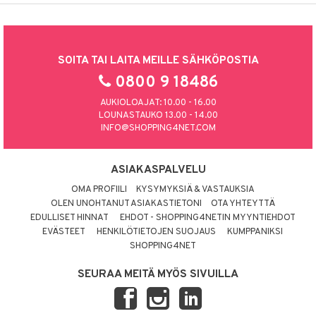
SOITA TAI LAITA MEILLE SÄHKÖPOSTIA
0800 9 18486
AUKIOLOAJAT: 10.00 - 16.00
LOUNASTAUKO 13.00 - 14.00
INFO@SHOPPING4NET.COM
ASIAKASPALVELU
OMA PROFIILI
KYSYMYKSIÄ & VASTAUKSIA
OLEN UNOHTANUT ASIAKASTIETONI
OTA YHTEYTTÄ
EDULLISET HINNAT
EHDOT - SHOPPING4NETIN MYYNTIEHDOT
EVÄSTEET
HENKILÖTIETOJEN SUOJAUS
KUMPPANIKSI
SHOPPING4NET
SEURAA MEITÄ MYÖS SIVUILLA