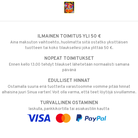
ILMAINEN TOIMITUS YLI 50 €
Aina maksuton vaihtoehto, huolimatta siitä ostatko yksittäisen
tuotteen tai koko tilauksellesi joka ylittää 50 €.
NOPEAT TOIMITUKSET
Ennen kello 13.00 tehdyt tilaukset lähetetään normaalisti samana
päivänä
EDULLISET HINNAT
Ostamalla suuria eriä tuotteita varastoomme voimme pitää hinnat
alhaisina juuri Sinua varten! Voit olla varma, että teet löytöjä sivuillamme.
TURVALLINEN OSTAMINEN
laskulla, pankkikortilla tai asiakastilin kautta