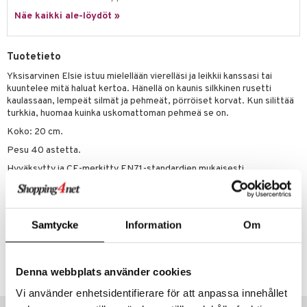
eenvarjot
istelu
nen
Näe kaikki ale-löydöt »
umi
mput
lalaput
keet
le
ten Huonekalut
ten aterimet
inkolasit
ta
Tuotetieto
 Patrol
tot
ka- & Säilytyslaatikot
ut ja lakit
ysitterit
isuus
Yksisarvinen Elsie istuu mielellään vierelläsi ja leikkii kanssasi tai
kuuntelee mitä haluat kertoa. Hänellä on kaunis silkkinen rusetti
pi Pitkätossu
lytys
tipullot & Tarvikkeet
starvikkeita
uviltti
kaulassaan, lempeät silmät ja pehmeät, pörröiset korvat. Kun silittää
sa Possu
turkkia, huomaa kuinka uskomattoman pehmeä se on.
gyn vaatteet
ipullot & Tarvikkeet
ut
iilit
Koko: 20 cm.
 MASKS
ut
ulelut & helistimet
Pesu 40 astetta.
kemon
apussit
Hyväksytty ja CE-merkitty EN71-standardien mukaisesti.
uvajumppa
ållan
Muuta
er Mario
0 kuukautta +
Samtycke
Information
Om
ru & Pesonen
Tuotenumero
TTD67-1-WI
Denna webbplats använder cookies
Vi använder enhetsidentifierare för att anpassa innehållet
Vinkkejä sinulle