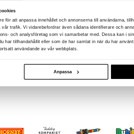
massa 31.8.2026 asti mutta ole nopea -
otteesi voivat päästä loppumaan!
cookies
i ale-löydöt »
e för att anpassa innehållet och annonserna till användarna, tillh
vår trafik. Vi vidarebefordrar även sådana identifierare och anna
nnons- och analysföretag som vi samarbetar med. Dessa kan i sin
Teddykompan
 pehmeä ja suloinen Teddykompanietin Dreamies-
har tillhandahållit eller som de har samlat in när du har använt
Dreamies Lais
istaan ja käsistään, pysyen mukana seikkailuissasi.
TEDDYKOMPANI
ortsatt användande av vår webbplats.
14,90
€
Anpassa
 mukaan