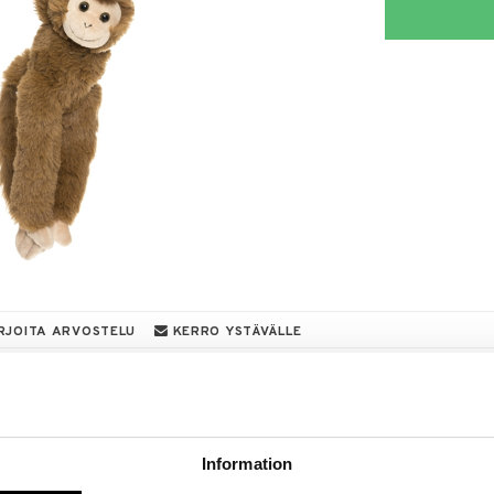
RJOITA ARVOSTELU
KERRO YSTÄVÄLLE
a löydöt kotiin!
isuuteen tehdä löytöjä suuresta ALEstamme. Juuri
mme suuren valikoiman jännittäviä tuotteita
Information
a hinnoilla!