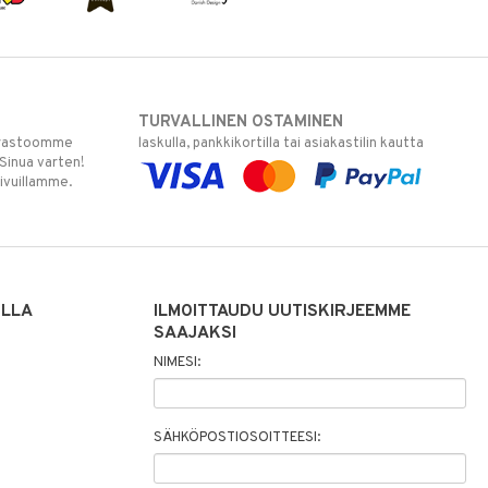
TURVALLINEN OSTAMINEN
varastoomme
laskulla, pankkikortilla tai asiakastilin kautta
 Sinua varten!
sivuillamme.
ILLA
ILMOITTAUDU UUTISKIRJEEMME
SAAJAKSI
NIMESI:
SÄHKÖPOSTIOSOITTEESI: