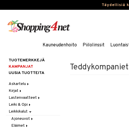
Täydellisiä 
Kauneudenhoito
Piilolinssit
Luontais
TUOTEMERKKEJÄ
Teddykompaniet 
KAMPANJAT
UUSIA TUOTTEITA
Askartelu
Kirjat
Askartelumateriaalit
Lastenvaatteet
Askartelusetti
Askartelukirjat
Leiki & Opi
Helmet
Maalauskirjat
Alaosat
Leikkikalut
Koulutarvikkeet
Päiväkirjat
Alusvaatteet & Sukat
Opetuslelut
Leggingsit
Muovailuvaha
Kengät
Oppimispelit
Ajoneuvot
Piirrä ja maalaa
Mekot
Soittimet
Eläimet
Autoradat