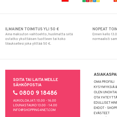
ILMAINEN TOIMITUS YLI 50 €
NOPEAT TOI
Aina maksuton vaihtoehto, huolimatta siitä
Ennen kello 13.
ostatko yksittäisen tuotteen tai koko
normaalisti sa
tilauksellesi joka ylittää 50 €.
ASIAKASPA
SOITA TAI LAITA MEILLE
OMA PROFIILI
SÄHKÖPOSTIA
KYSYMYKSIÄ &
0800 9 18486
OLEN UNOHTAN
OTA YHTEYTT
AUKIOLOAJAT: 10.00 - 16.00
EDULLISET HI
LOUNASTAUKO 13.00 - 14.00
EHDOT - SHOP
INFO@SHOPPING4NET.COM
EVÄSTEET