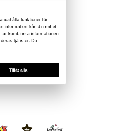
andahålla funktioner för
n information från din enhet
 tur kombinera informationen
iet
 deras tjänster. Du
kiainen
ET
Tillåt alla