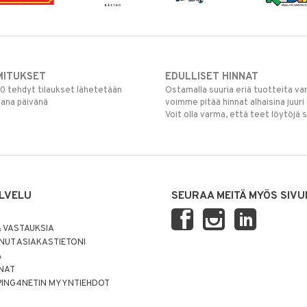
MITUKSET
EDULLISET HINNAT
00 tehdyt tilaukset lähetetään
Ostamalla suuria eriä tuotteita 
mana päivänä
voimme pitää hinnat alhaisina juuri
Voit olla varma, että teet löytöjä 
LVELU
SEURAA MEITÄ MYÖS SIVU
 VASTAUKSIA
UT ASIAKASTIETONI
Ä
NNAT
PING4NETIN MYYNTIEHDOT