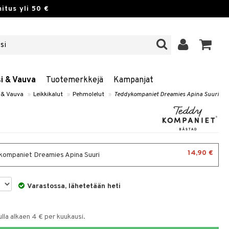
itus yli 50 €
si & Vauva
Tuotemerkkejä
Kampanjat
i & Vauva
»
Leikkikalut
»
Pehmolelut
»
Teddykompaniet Dreamies Apina Suuri
14,90 €
ompaniet Dreamies Apina Suuri
Varastossa, lähetetään heti
la alkaen 4 € per kuukausi.