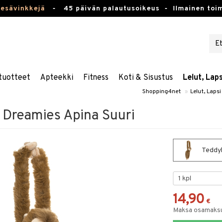
kesävinkkejä
-
45 päivän palautusoikeus -
Ilmainen toim
tuotteet
Apteekki
Fitness
Koti & Sisustus
Lelut, Lap
Shopping4net
»
Lelut, Laps
Dreamies Apina Suuri
Teddyk
14,90
€
Maksa osamaksul