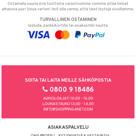
Ostamalla suuria eriä tuotteita varastoomme voimme pitää hinnat
alhaisina juuri Sinua varten! Voit olla varma, että teet löytöjä sivuillamme.
TURVALLINEN OSTAMINEN
laskulla, pankkikortilla tai asiakastilin kautta
SOITA TAI LAITA MEILLE SÄHKÖPOSTIA
0800 9 18486
AUKIOLOAJAT: 10.00 - 16.00
LOUNASTAUKO 13.00 - 14.00
INFO@SHOPPING4NET.COM
ASIAKASPALVELU
OMA PROFIILI
KYSYMYKSIÄ & VASTAUKSIA