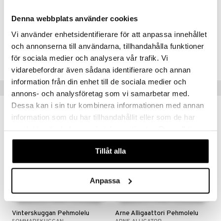
missä vain oletkin.
Korkeus 20 cm. Neljä keräiltävää hahmoa.
Denna webbplats använder cookies
Vi använder enhetsidentifierare för att anpassa innehållet
Tuotenumero
och annonserna till användarna, tillhandahålla funktioner
TSQ10-1-KNU
för sociala medier och analysera vår trafik. Vi
vidarebefordrar även sådana identifierare och annan
information från din enhet till de sociala medier och
Suositut tuotteet
annons- och analysföretag som vi samarbetar med.
Dessa kan i sin tur kombinera informationen med annan
information som du har tillhandahållit eller som de har
samlat in när du har använt deras tjänster. Du godkänner
våra cookies vid fortsatt användande av vår webbplats.
Tillåt alla
Anpassa
Vinterskuggan Pehmolelu
Arne Alligaattori Pehmolelu