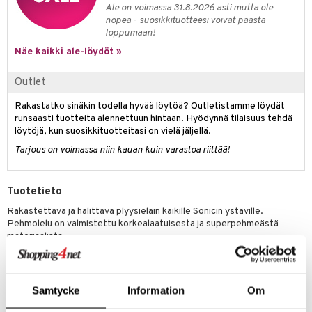
eenvarjot
istelu
nen
Ale on voimassa 31.8.2026 asti mutta ole
umi
nopea - suosikkituotteesi voivat päästä
mput
lalaput
keet
loppumaan!
le
ten Huonekalut
ten aterimet
Näe kaikki ale-löydöt »
inkolasit
ta
 Patrol
tot
ka- & Säilytyslaatikot
ut ja lakit
ysitterit
isuus
Outlet
pi Pitkätossu
lytys
tipullot & Tarvikkeet
starvikkeita
uviltti
Rakastatko sinäkin todella hyvää löytöä? Outletistamme löydät
sa Possu
runsaasti tuotteita alennettuun hintaan. Hyödynnä tilaisuus tehdä
gyn vaatteet
ipullot & Tarvikkeet
ut
iilit
löytöjä, kun suosikkituotteitasi on vielä jäljellä.
 MASKS
ut
ulelut & helistimet
Tarjous on voimassa niin kauan kuin varastoa riittää!
kemon
apussit
uvajumppa
ållan
Tuotetieto
er Mario
Rakastettava ja halittava plyysieläin kaikille Sonicin ystäville.
Pehmolelu on valmistettu korkealaatuisesta ja superpehmeästä
ru & Pesonen
materiaalista.
Squishmallowsin pehmeät ja värikkäät hahmot yhdistävät eri maailmoja
ja tarjoavat unohtumattomia elämyksiä, joita voit jakaa muiden kanssa.
Ne ovat saatavana eri värisinä ja kokoisina ja jokaisella
Samtycke
Information
Om
Squishmallowsilla on oma nimi ja oma persoonallisuus. Ne tuottavat
iloa ja seikkailun tunnetta sekä tarjoavat ystävyyttä kaikille faneilleen,