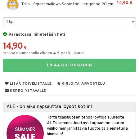
14,90 €
Tails - Squishmallows Sonic the Hedgehog 20 cm
O Minecraft
entarvikkeita
gformers
blarna
taleikit
elut
GO Ninjago
ens Barn
ikat
tman
oleikit
neuvot
GO Speed Champions
ållan
kalut
libompa
opelit
iviteettilelut
alaa
Varastossa, lähetetään heti
GO Spidey
ffi Love
ney
elyvaunut
Lapsi
alaa
elit
14,90
€
O Super Heroes
mintahahmot
ney Prinsessat
ettävät lelut
Maksa osamaksulla alkaen 4 € per kuukausi.
0 palaa
lit
aukut
spalvelu
ic
eli
peli
lit
di
LISÄÄ OSTOSKORIIN
ksiä & vastauksia
zen
nhoito
palapelit
tuotetta
mähäkkimies
LISÄÄ TOIVELISTALLE
KIRJOITA ARVOSTELU
pyhuone
miaiset
ien oheistarvikkeet
kit ja käsipyyhkeet
KERRO YSTÄVÄLLE
 verkkokaupasta
ry Potter
hkeet
vikkeet
aunutarvikkeita
lo Kitty
ALE - on aika napsauttaa löydöt kotiin!
it & Tarvikkeet
le
.L.
Tartu tilaisuuteen tehdä löytöjä suuresta
ossa
na/Äiti
ALEstamme. Juuri nyt tarjoamme suuren
mmi Lehmä
valikoiman jännittäviä tuotteita alennetuilla
kut
kaus & imetys
us
hinnoilla!
le