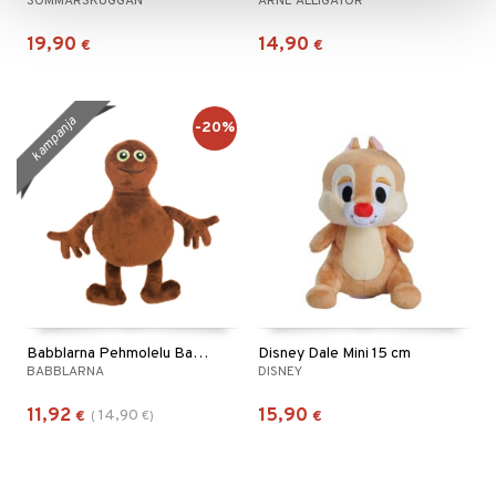
SOMMARSKUGGAN
ARNE ALLIGATOR
19,90
14,90
€
€
kampanja
-20%
Babblarna Pehmolelu Babba
Disney Dale Mini 15 cm
BABBLARNA
DISNEY
11,92
15,90
14,90
€
(
€
)
€