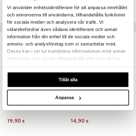
Tuotenumero
Vi använder enhetsidentifierare för att anpassa innehållet
TSQ72-1-XX
och annonserna till användarna, tillhandahålla funktioner
för sociala medier och analysera vår trafik. Vi
Suositut tuotteet
vidarebefordrar även sådana identifierare och annan
information från din enhet till de sociala medier och
annons- och analysföretag som vi samarbetar med.
Dessa kan i sin tur kombinera informationen med annan
information som du har tillhandahållit eller som de har
samlat in när du har använt deras tjänster. Du godkänner
våra cookies vid fortsatt användande av vår webbplats.
Tillåt alla
Anpassa
Vinterskuggan Pehmolelu
Arne Alligaattori Pehmolelu
SOMMARSKUGGAN
ARNE ALLIGATOR
19,90
14,90
€
€