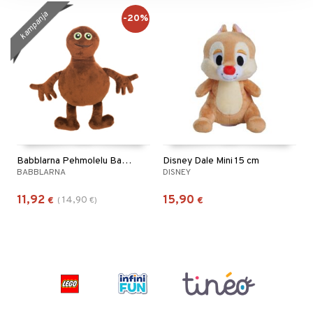
kampanja
-20%
Babblarna Pehmolelu Babba
Disney Dale Mini 15 cm
BABBLARNA
DISNEY
11,92
15,90
14,90
€
(
€
)
€