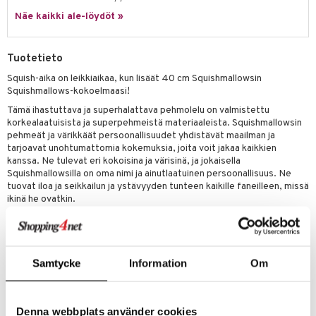
eenvarjot
istelu
nen
Näe kaikki ale-löydöt »
umi
mput
lalaput
keet
le
ten Huonekalut
ten aterimet
inkolasit
ta
Tuotetieto
 Patrol
tot
ka- & Säilytyslaatikot
ut ja lakit
ysitterit
isuus
Squish-aika on leikkiaikaa, kun lisäät 40 cm Squishmallowsin
Squishmallows-kokoelmaasi!
pi Pitkätossu
lytys
tipullot & Tarvikkeet
starvikkeita
uviltti
Tämä ihastuttava ja superhalattava pehmolelu on valmistettu
sa Possu
korkealaatuisista ja superpehmeistä materiaaleista. Squishmallowsin
gyn vaatteet
ipullot & Tarvikkeet
ut
iilit
pehmeät ja värikkäät persoonallisuudet yhdistävät maailman ja
 MASKS
tarjoavat unohtumattomia kokemuksia, joita voit jakaa kaikkien
ut
ulelut & helistimet
kanssa. Ne tulevat eri kokoisina ja värisinä, ja jokaisella
kemon
apussit
Squishmallowsilla on oma nimi ja ainutlaatuinen persoonallisuus. Ne
uvajumppa
tuovat iloa ja seikkailun ja ystävyyden tunteen kaikille faneilleen, missä
ållan
ikinä he ovatkin.
er Mario
Korkeus 40 cm.
ru & Pesonen
Lapsille kaikenikäisille.
Muuta
Samtycke
Information
Om
3 vuotta+
Denna webbplats använder cookies