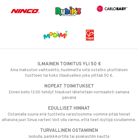
ILMAINEN TOIMITUS YLI 50 €
Aina maksuton vaihtoehto, huolimatta siitä ostatko yksittäisen
tuotteen tai koko tilauksellesi joka ylittää 50 €.
NOPEAT TOIMITUKSET
Ennen kello 13.00 tehdyt tilaukset lähetetään normaalisti samana
päivänä
EDULLISET HINNAT
Ostamalla suuria eriä tuotteita varastoomme voimme pitää hinnat
alhaisina juuri Sinua varten! Voit olla varma, että teet löytöjä sivuillamme.
TURVALLINEN OSTAMINEN
laskulla, pankkikortilla tai asiakastilin kautta