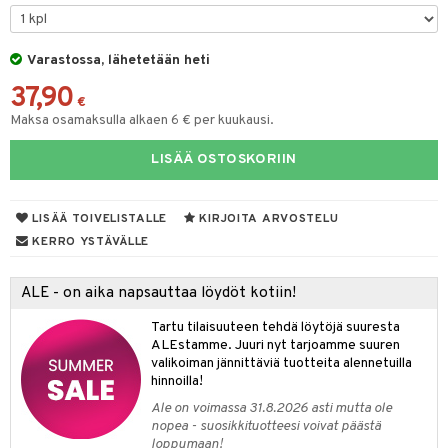
O Minecraft
entarvikkeita
gformers
blarna
taleikit
elut
GO Ninjago
ens Barn
Varastossa, lähetetään heti
ikat
tman
oleikit
neuvot
37,90
GO Speed Champions
ållan
kalut
libompa
opelit
iviteettilelut
€
alaa
Maksa osamaksulla alkaen 6 € per kuukausi.
GO Spidey
ffi Love
ney
elyvaunut
Lapsi
alaa
elit
LISÄÄ OSTOSKORIIN
O Super Heroes
mintahahmot
ney Prinsessat
ettävät lelut
0 palaa
lit
aukut
spalvelu
ic
eli
peli
lit
di
LISÄÄ TOIVELISTALLE
KIRJOITA ARVOSTELU
ksiä & vastauksia
zen
nhoito
KERRO YSTÄVÄLLE
palapelit
tuotetta
mähäkkimies
pyhuone
miaiset
ien oheistarvikkeet
kit ja käsipyyhkeet
ALE - on aika napsauttaa löydöt kotiin!
 verkkokaupasta
ry Potter
hkeet
vikkeet
aunutarvikkeita
Tartu tilaisuuteen tehdä löytöjä suuresta
lo Kitty
it & Tarvikkeet
ALEstamme. Juuri nyt tarjoamme suuren
le
valikoiman jännittäviä tuotteita alennetuilla
.L.
hinnoilla!
ossa
na/Äiti
mmi Lehmä
Ale on voimassa 31.8.2026 asti mutta ole
kut
kaus & imetys
us
nopea - suosikkituotteesi voivat päästä
le
loppumaan!