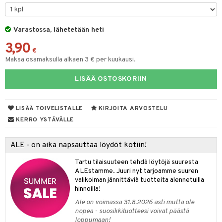
O Minecraft
entarvikkeita
gformers
blarna
taleikit
elut
GO Ninjago
ens Barn
Varastossa, lähetetään heti
ikat
tman
oleikit
neuvot
3,90
GO Speed Champions
ållan
kalut
libompa
opelit
iviteettilelut
€
alaa
Maksa osamaksulla alkaen 3 € per kuukausi.
GO Spidey
ffi Love
ney
elyvaunut
Lapsi
alaa
elit
LISÄÄ OSTOSKORIIN
O Super Heroes
mintahahmot
ney Prinsessat
ettävät lelut
0 palaa
lit
aukut
spalvelu
ic
eli
peli
lit
di
LISÄÄ TOIVELISTALLE
KIRJOITA ARVOSTELU
ksiä & vastauksia
zen
nhoito
KERRO YSTÄVÄLLE
palapelit
tuotetta
mähäkkimies
pyhuone
miaiset
ien oheistarvikkeet
kit ja käsipyyhkeet
ALE - on aika napsauttaa löydöt kotiin!
 verkkokaupasta
ry Potter
hkeet
vikkeet
aunutarvikkeita
Tartu tilaisuuteen tehdä löytöjä suuresta
lo Kitty
it & Tarvikkeet
ALEstamme. Juuri nyt tarjoamme suuren
le
valikoiman jännittäviä tuotteita alennetuilla
.L.
hinnoilla!
ossa
na/Äiti
mmi Lehmä
Ale on voimassa 31.8.2026 asti mutta ole
kut
kaus & imetys
us
nopea - suosikkituotteesi voivat päästä
le
loppumaan!