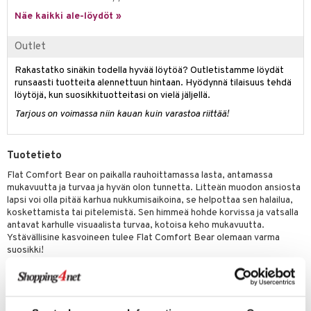
eenvarjot
istelu
nen
Näe kaikki ale-löydöt »
umi
mput
lalaput
keet
le
Outlet
ten Huonekalut
ten aterimet
inkolasit
ta
 Patrol
Rakastatko sinäkin todella hyvää löytöä? Outletistamme löydät
tot
ka- & Säilytyslaatikot
ut ja lakit
ysitterit
isuus
runsaasti tuotteita alennettuun hintaan. Hyödynnä tilaisuus tehdä
pi Pitkätossu
löytöjä, kun suosikkituotteitasi on vielä jäljellä.
lytys
tipullot & Tarvikkeet
starvikkeita
uviltti
sa Possu
Tarjous on voimassa niin kauan kuin varastoa riittää!
gyn vaatteet
ipullot & Tarvikkeet
ut
iilit
 MASKS
ut
ulelut & helistimet
Tuotetieto
kemon
apussit
uvajumppa
Flat Comfort Bear on paikalla rauhoittamassa lasta, antamassa
ållan
mukavuutta ja turvaa ja hyvän olon tunnetta. Litteän muodon ansiosta
lapsi voi olla pitää karhua nukkumisaikoina, se helpottaa sen halailua,
er Mario
koskettamista tai pitelemistä. Sen himmeä hohde korvissa ja vatsalla
antavat karhulle visuaalista turvaa, kotoisa keho mukavuutta.
ru & Pesonen
Ystävällisine kasvoineen tulee Flat Comfort Bear olemaan varma
suosikki!
Voidaan pestä koneessa.
Materiaali: 100% Polyesteri
Muuta