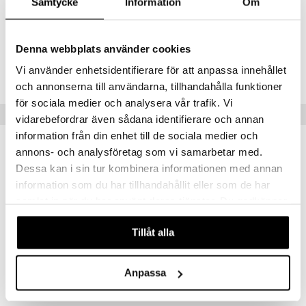
Samtycke
Information
Om
0 kk+
Denna webbplats använder cookies
Tuotenumero
Vi använder enhetsidentifierare för att anpassa innehållet
TPG32-1-XX
och annonserna till användarna, tillhandahålla funktioner
för sociala medier och analysera vår trafik. Vi
Vinkkejä sinulle
vidarebefordrar även sådana identifierare och annan
information från din enhet till de sociala medier och
annons- och analysföretag som vi samarbetar med.
Dessa kan i sin tur kombinera informationen med annan
information som du har tillhandahållit eller som de har
samlat in när du har använt deras tjänster. Du godkänner
våra cookies vid fortsatt användande av vår webbplats.
Tillåt alla
Anpassa
Playgro Dreamtime Soothing Light Hedgehog
Playgro Sensory Friend Dusty Dragon
PLAYGRO
PLAYGRO