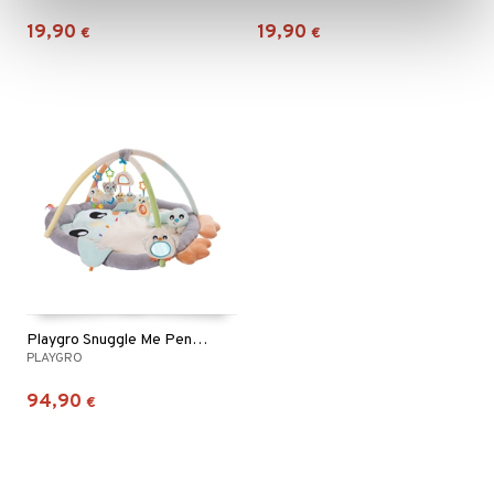
19,90
19,90
€
€
Playgro Snuggle Me Penguin Tummy Time Jumppalelu
PLAYGRO
94,90
€