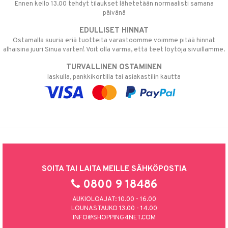
Ennen kello 13.00 tehdyt tilaukset lähetetään normaalisti samana
päivänä
EDULLISET HINNAT
Ostamalla suuria eriä tuotteita varastoomme voimme pitää hinnat
alhaisina juuri Sinua varten! Voit olla varma, että teet löytöjä sivuillamme.
TURVALLINEN OSTAMINEN
laskulla, pankkikortilla tai asiakastilin kautta
SOITA TAI LAITA MEILLE SÄHKÖPOSTIA
0800 9 18486
AUKIOLOAJAT: 10.00 - 16.00
LOUNASTAUKO 13.00 - 14.00
INFO@SHOPPING4NET.COM