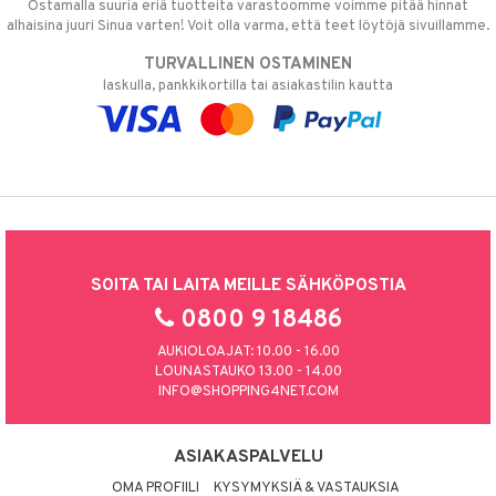
Ostamalla suuria eriä tuotteita varastoomme voimme pitää hinnat
alhaisina juuri Sinua varten! Voit olla varma, että teet löytöjä sivuillamme.
TURVALLINEN OSTAMINEN
laskulla, pankkikortilla tai asiakastilin kautta
SOITA TAI LAITA MEILLE SÄHKÖPOSTIA
0800 9 18486
AUKIOLOAJAT: 10.00 - 16.00
LOUNASTAUKO 13.00 - 14.00
INFO@SHOPPING4NET.COM
ASIAKASPALVELU
OMA PROFIILI
KYSYMYKSIÄ & VASTAUKSIA