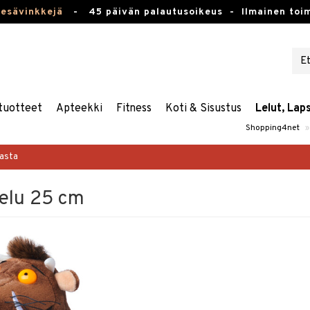
kesävinkkejä
-
45 päivän palautusoikeus -
Ilmainen toim
tuotteet
Apteekki
Fitness
Koti & Sisustus
Lelut, Lap
Shopping4net
»
masta
elu 25 cm