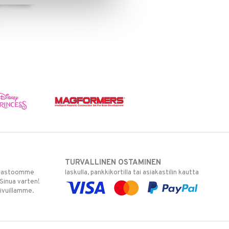
ä
 cm
TURVALLINEN OSTAMINEN
varastoomme
laskulla, pankkikortilla tai asiakastilin kautta
 Sinua varten!
sivuillamme.