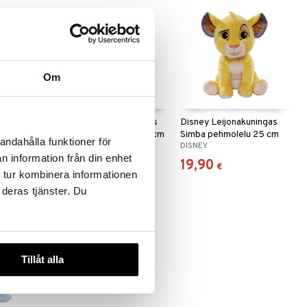
Om
Disney Leijonakuningas
Disney Leijonakuningas
ä Pehmolelu
Mufasa pehmolelu 25 cm
Simba pehmolelu 25 cm
andahålla funktioner för
DISNEY
DISNEY
n information från din enhet
19,90
19,90
€
€
 tur kombinera informationen
 deras tjänster. Du
Tillåt alla