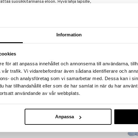
rättää suosikkitarinansa eloon. Hyvä lahja lapsille,
uovuutta.
Information
cookies
Disney Angel
Erityispehme
e för att anpassa innehållet och annonserna till användarna, tillh
DISNEY STITCH
25 cm
vår trafik. Vi vidarebefordrar även sådana identifierare och anna
20,90
€
nnons- och analysföretag som vi samarbetar med. Dessa kan i sin
har tillhandahållit eller som de har samlat in när du har använt
ortsatt användande av vår webbplats.
Anpassa