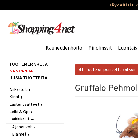
Täydellisiä 
Kauneudenhoito
Piilolinssit
Luontais
TUOTEMERKKEJÄ
Tuote on poistettu valikoi
KAMPANJAT
UUSIA TUOTTEITA
Gruffalo Pehmol
Askartelu
Kirjat
Askartelumateriaalit
Lastenvaatteet
Askartelusetti
Askartelukirjat
Leiki & Opi
Helmet
Maalauskirjat
Alaosat
Leikkikalut
Koulutarvikkeet
Päiväkirjat
Alusvaatteet & Sukat
Opetuslelut
Leggingsit
Muovailuvaha
Kengät
Oppimispelit
Ajoneuvot
Piirrä ja maalaa
Mekot
Soittimet
Eläimet
Autoradat