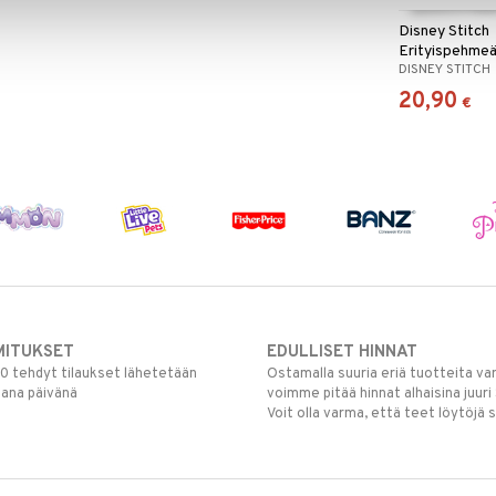
Disney Stitch
Erityispehme
DISNEY STITCH
Pehmolelu25
20,90
€
MITUKSET
EDULLISET HINNAT
00 tehdyt tilaukset lähetetään
Ostamalla suuria eriä tuotteita 
mana päivänä
voimme pitää hinnat alhaisina juuri
Voit olla varma, että teet löytöjä 