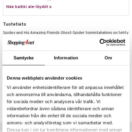
Näe kaikki ale-löydöt »
gformers
blarna
taleikit
elut
ikat
tman
oleikit
neuvot
Tuotetieto
kalut
libompa
opelit
iviteettilelut
alaa
Spidey and His Amazing Friends Ghost-Spider toimintahahmo on tehty
suuriin seikkailuihin.Sen pituus on noin 23 cm, sen voi asettaa eri
ney
elyvaunut
Lapsi
alaa
elit
asentoihin ja superhahmo on valmis leikkiin!
ney Prinsessat
ettävät lelut
0 palaa
lit
aukut
Lapsi voi kiinnittää mukana suraavan webb-asusteen käsivarteen ja
spalvelu
liikuttaa Ghost-Spider-hahmon päätä ja käsiä hauskoihin toiminta-
Samtycke
Information
Om
eli
peli
lit
di
asentoihin luodakseen Disney Junior Marvel-piirros-shown
ksiä & vastauksia
lempitilanteita.
zen
nhoito
palapelit
tuotetta
Muuta
Denna webbplats använder cookies
mähäkkimies
pyhuone
miaiset
ien oheistarvikkeet
kit ja käsipyyhkeet
3 v+
 verkkokaupasta
Vi använder enhetsidentifierare för att anpassa innehållet
ry Potter
hkeet
vikkeet
aunutarvikkeita
och annonserna till användarna, tillhandahålla funktioner
lo Kitty
Tuotenumero
it & Tarvikkeet
för sociala medier och analysera vår trafik. Vi
le
TSP14-1-XX
vidarebefordrar även sådana identifierare och annan
.L.
ossa
na/Äiti
information från din enhet till de sociala medier och
mmi Lehmä
kut
kaus & imetys
annons- och analysföretag som vi samarbetar med.
us
Vinkkejä sinulle
le
Dessa kan i sin tur kombinera informationen med annan