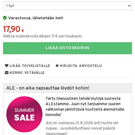
O Minecraft
entarvikkeita
GO Ninjago
ens Barn
Varastossa, lähetetään heti
17,90
GO Speed Champions
ållan
€
Maksa osamaksulla alkaen 5 € per kuukausi.
GO Spidey
ffi Love
LISÄÄ OSTOSKORIIN
O Super Heroes
imintahahmot
ic
oti
LISÄÄ TOIVELISTALLE
KIRJOITA ARVOSTELU
ndby
elut
KERRO YSTÄVÄLLE
dby Tukholma
bil
ALE - on aika napsauttaa löydöt kotiin!
umi
ut
Tartu tilaisuuteen tehdä löytöjä suuresta
pi Laiva
o
ohjattavat
ALEstamme. Juuri nyt tarjoamme suuren
valikoiman jännittäviä tuotteita alennetuilla
pi Pitkätossu Huvikumpu
badabado
a & Palikat
hinnoilla!
ki
O Builder
tuja hahmoja
Ale on voimassa 31.8.2026 asti mutta ole
nopea - suosikkituotteesi voivat päästä
omag
ot
kit
loppumaan!