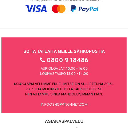
laskulla, pankkikortilla tai asiakastilin kautta
SOITA TAI LAITA MEILLE SÄHKÖPOSTIA
0800 9 18486
AUKIOLOAJAT: 10.00 - 16.00
LOUNASTAUKO 13.00 - 14.00
ASIAKASPALVELUMME PUHELIMITSE ON SULJETTUNA 29.6.–
27.7. OTA MEIHIN YHTEYTTÄ SÄHKÖPOSTITSE
NIIN AUTAMME SINUA MAHDOLLISIMMAN PIAN.
INFO@SHOPPING4NET.COM
ASIAKASPALVELU