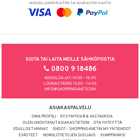
laskulla, pankkikortilla tai asiakastilin kautta
SOITA TAI LAITA MEILLE SÄHKÖPOSTIA
0800 9 18486
AUKIOLOAJAT: 10.00 - 16.00
LOUNASTAUKO 13.00 - 14.00
INFO@SHOPPING4NET.COM
ASIAKASPALVELU
OMA PROFIILI
KYSYMYKSIÄ & VASTAUKSIA
OLEN UNOHTANUT ASIAKASTIETONI
OTA YHTEYTTÄ
EDULLISET HINNAT
EHDOT - SHOPPING4NETIN MYYNTIEHDOT
EVÄSTEET
HENKILÖTIETOJEN SUOJAUS
KUMPPANIKSI