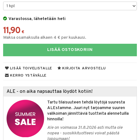
O Minecraft
entarvikkeita
GO Ninjago
ens Barn
Varastossa, lähetetään heti
11,90
GO Speed Champions
ållan
€
Maksa osamaksulla alkaen 4 € per kuukausi.
GO Spidey
ffi Love
LISÄÄ OSTOSKORIIN
O Super Heroes
imintahahmot
ic
oti
LISÄÄ TOIVELISTALLE
KIRJOITA ARVOSTELU
ndby
elut
KERRO YSTÄVÄLLE
dby Tukholma
bil
ALE - on aika napsauttaa löydöt kotiin!
umi
ut
Tartu tilaisuuteen tehdä löytöjä suuresta
pi Laiva
o
ohjattavat
ALEstamme. Juuri nyt tarjoamme suuren
valikoiman jännittäviä tuotteita alennetuilla
pi Pitkätossu Huvikumpu
badabado
a & Palikat
hinnoilla!
ki
O Builder
tuja hahmoja
Ale on voimassa 31.8.2026 asti mutta ole
nopea - suosikkituotteesi voivat päästä
omag
ot
kit
loppumaan!