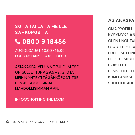
ASIAKASPA
SOITA TAI LAITA MEILLE
OMA PROFIILI
SÄHKÖPOSTIA
KYSYMYKSIÄ &
0800 9 18486
OLEN UNOHTAN
OTA YHTEYTT
AUKIOLOAJAT: 10.00 - 16.00
EDULLISET HI
LOUNASTAUKO 13.00 - 14.00
EHDOT - SHOP
EVÄSTEET
ASIAKASPALVELUMME PUHELIMITSE
HENKILÖTIETO
ON SULJETTUNA 29.6.–27.7. OTA
KUMPPANIKSI
MEIHIN YHTEYTTÄ SÄHKÖPOSTITSE
NIIN AUTAMME SINUA
SHOPPING4NE
MAHDOLLISIMMAN PIAN.
INFO@SHOPPING4NET.COM
© 2026 SHOPPING4NET
•
SITEMAP