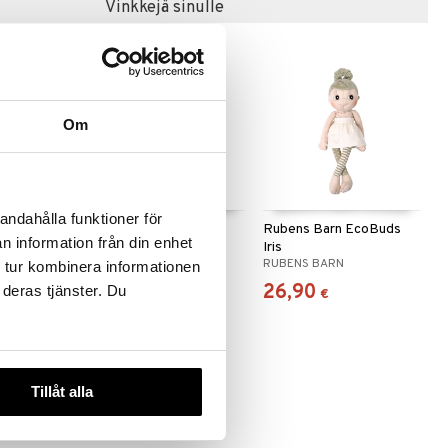
Vinkkejä sinulle
Om
andahålla funktioner för
EcoBuds
Rubens Barn EcoBuds
Rubens Barn EcoBuds
n information från din enhet
Fern
Iris
RUBENS BARN
RUBENS BARN
 tur kombinera informationen
27,90
26,90
 deras tjänster. Du
€
€
Tillåt alla