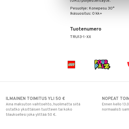
(GRS) polyesteritäyte.
Matkalle
L.O.L.
Pesuohje: Konepesu 30°
Raskaana/Äiti
Autossa
Mimmi Lehmä
Ikäsuositus: 0 kk+
Sisustus
Laukut
Raskaus & imetys
Mulle
Syöminen
Sateenvarjot
Koristelu
Muumi
Tuotenumero
Tarvikkeet
Lamput
Kuolalaput
Nalle
TRU13-1-XX
Toiminta
Lasten Huonekalut
Lasten aterimet
Aurinkolasit
Paw Patrol
Turvallisuus
Matot
Ruoka- &
Hatut ja lakit
Babysitterit
Peppi Pitkätossu
Säilytyslaatikot
Säilytys
Hiustarvikkeita
Leluviltti
Pipsa Possu
Tuttipullot & Tarvikkeet
Sängyn vaatteet
Korut
Mobiilit
PJ MASKS
Vesipullot & Tarvikkeet
Muut
Purulelut & helistimet
Pokemon
Rahapussit
Vauvajumppa
Skrållan
Super Mario
Viiru & Pesonen
ILMAINEN TOIMITUS YLI 50 €
NOPEAT TOI
Aina maksuton vaihtoehto, huolimatta siitä
Ennen kello 13.
ostatko yksittäisen tuotteen tai koko
normaalisti sa
tilauksellesi joka ylittää 50 €.