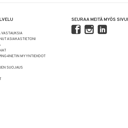
LVELU
SEURAA MEITÄ MYÖS SIVU
 VASTAUKSIA
UT ASIAKASTIETONI
Ä
NNAT
PING4NETIN MYYNTIEHDOT
JEN SUOJAUS
T