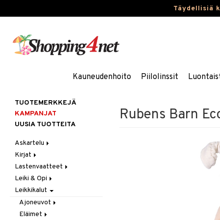
Täydellisiä 
Kauneudenhoito
Piilolinssit
Luontais
TUOTEMERKKEJÄ
Rubens Barn Ec
KAMPANJAT
UUSIA TUOTTEITA
Askartelu
Kirjat
Askartelumateriaalit
Lastenvaatteet
Askartelusetti
Askartelukirjat
Leiki & Opi
Helmet
Maalauskirjat
Alaosat
Leikkikalut
Koulutarvikkeet
Päiväkirjat
Alusvaatteet & Sukat
Opetuslelut
Leggingsit
Muovailuvaha
Kengät
Oppimispelit
Ajoneuvot
Piirrä ja maalaa
Mekot
Soittimet
Eläimet
Autoradat