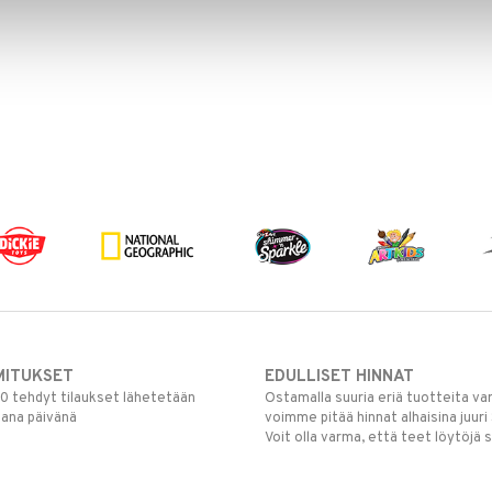
MITUKSET
EDULLISET HINNAT
00 tehdyt tilaukset lähetetään
Ostamalla suuria eriä tuotteita 
mana päivänä
voimme pitää hinnat alhaisina juuri
Voit olla varma, että teet löytöjä 