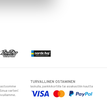
TURVALLINEN OSTAMINEN
varastoomme
laskulla, pankkikortilla tai asiakastilin kautta
 Sinua varten!
sivuillamme.