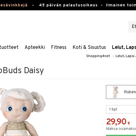
kesävinkkejä
-
45 päivän palautusoikeus -
Ilmainen toim
tuotteet
Apteekki
Fitness
Koti & Sisustus
Lelut, Lap
Shopping4net
»
Lelut, Lapsi
oBuds Daisy
Ruben
29,90
€
Maksa osamaksul