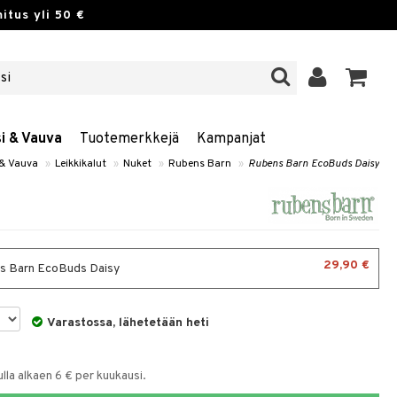
itus yli 50 €
si & Vauva
Tuotemerkkejä
Kampanjat
 & Vauva
»
Leikkikalut
»
Nuket
»
Rubens Barn
»
Rubens Barn EcoBuds Daisy
29,90 €
s Barn EcoBuds Daisy
Varastossa, lähetetään heti
la alkaen 6 € per kuukausi.