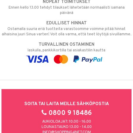
NOPEAT TOIMITUKSET
Ennen kello 13.00 tehdyt tilaukset lähetetään normaalisti samana
päivänä
EDULLISET HINNAT
Ostamalla suuria eriä tuotteita varastoomme voimme pitää hinnat
alhaisina juuri Sinua varten! Voit olla varma, että teet löytöjä sivuillamme.
TURVALLINEN OSTAMINEN
laskulla, pankkikortilla tai asiakastilin kautta
SOITA TAI LAITA MEILLE SÄHKÖPOSTIA
0800 9 18486
AUKIOLOAJAT: 10.00 - 16.00
LOUNASTAUKO 13.00 - 14.00
INFO@SHOPPING4NET.COM