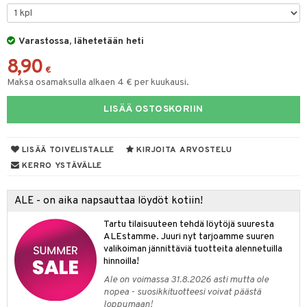
O Minecraft
.L.
ki
O Builder
tuja hahmoja
GO Ninjago
gtoys
Varastossa, lähetetään heti
omag
ot
kit
8,90
GO Speed Champions
entarvikkeita
gformers
blarna
taleikit
elut
€
Maksa osamaksulla alkaen 4 € per kuukausi.
GO Spidey
ens Barn
ikat
tman
oleikit
neuvot
LISÄÄ OSTOSKORIIN
O Super Heroes
ållan
kalut
libompa
opelit
iviteettilelut
alaa
ic
ffi Love
ney
elyvaunut
Lapsi
alaa
elit
LISÄÄ TOIVELISTALLE
KIRJOITA ARVOSTELU
mintahahmot
ney Prinsessat
ettävät lelut
0 palaa
lit
aukut
KERRO YSTÄVÄLLE
spalvelu
eli
peli
lit
di
ALE - on aika napsauttaa löydöt kotiin!
ksiä & vastauksia
zen
nhoito
palapelit
Tartu tilaisuuteen tehdä löytöjä suuresta
tuotetta
mähäkkimies
ALEstamme. Juuri nyt tarjoamme suuren
pyhuone
miaiset
ien oheistarvikkeet
kit ja käsipyyhkeet
valikoiman jännittäviä tuotteita alennetuilla
 verkkokaupasta
ry Potter
hkeet
vikkeet
hinnoilla!
aunutarvikkeita
lo Kitty
Ale on voimassa 31.8.2026 asti mutta ole
it & Tarvikkeet
le
nopea - suosikkituotteesi voivat päästä
.L.
loppumaan!