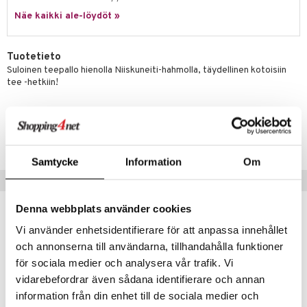
ossa
na/Äiti
Näe kaikki ale-löydöt »
mmi Lehmä
kut
kaus & imetys
us
le
eenvarjot
istelu
nen
Tuotetieto
umi
Suloinen teepallo hienolla Niiskuneiti-hahmolla, täydellinen kotoisiin
mput
lalaput
keet
tee -hetkiin!
le
ten Huonekalut
ten aterimet
inkolasit
ta
 Patrol
Tuotenumero
tot
ka- & Säilytyslaatikot
ut ja lakit
ysitterit
isuus
pi Pitkätossu
TMDEL-1-XX
lytys
tipullot & Tarvikkeet
starvikkeita
uviltti
sa Possu
Samtycke
Information
Om
gyn vaatteet
ipullot & Tarvikkeet
ut
iilit
Vinkkejä sinulle
 MASKS
ut
ulelut & helistimet
kemon
Denna webbplats använder cookies
apussit
uvajumppa
Vi använder enhetsidentifierare för att anpassa innehållet
ållan
och annonserna till användarna, tillhandahålla funktioner
er Mario
för sociala medier och analysera vår trafik. Vi
ru & Pesonen
vidarebefordrar även sådana identifierare och annan
information från din enhet till de sociala medier och