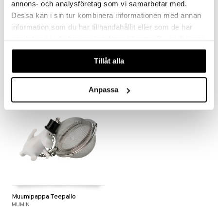
annons- och analysföretag som vi samarbetar med.
Dessa kan i sin tur kombinera informationen med annan
information som du har tillhandahållit eller som de har
Muumi Teepallo
Muumimamma Teepallo
samlat in när du har använt deras tjänster. Du godkänner
MUMIN
MUMIN
våra cookies vid fortsatt användande av vår webbplats.
8,90
8,90
Tillåt alla
€
€
Anpassa
Muumipappa Teepallo
MUMIN