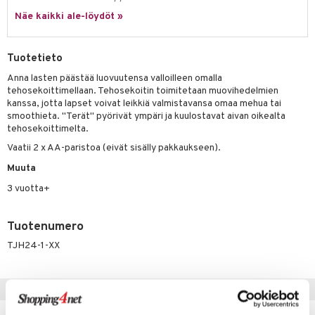
ossa
na/Äiti
Näe kaikki ale-löydöt »
mmi Lehmä
kut
kaus & imetys
us
le
eenvarjot
istelu
nen
Tuotetieto
umi
mput
lalaput
keet
Anna lasten päästää luovuutensa valloilleen omalla
tehosekoittimellaan. Tehosekoitin toimitetaan muovihedelmien
le
ten Huonekalut
ten aterimet
inkolasit
ta
kanssa, jotta lapset voivat leikkiä valmistavansa omaa mehua tai
 Patrol
smoothieta. "Terät" pyörivät ympäri ja kuulostavat aivan oikealta
tot
ka- & Säilytyslaatikot
ut ja lakit
ysitterit
isuus
tehosekoittimelta.
pi Pitkätossu
Vaatii 2 x AA-paristoa (eivät sisälly pakkaukseen).
lytys
tipullot & Tarvikkeet
starvikkeita
uviltti
sa Possu
Muuta
gyn vaatteet
ipullot & Tarvikkeet
ut
iilit
 MASKS
3 vuotta+
ut
ulelut & helistimet
kemon
apussit
uvajumppa
Tuotenumero
ållan
TJH24-1-XX
er Mario
ru & Pesonen
Vinkkejä sinulle