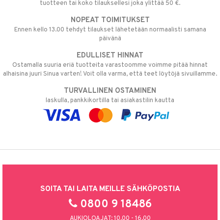
tuotteen tai koko tilauksellesi joka ylittää 50 €.
NOPEAT TOIMITUKSET
Ennen kello 13.00 tehdyt tilaukset lähetetään normaalisti samana
päivänä
EDULLISET HINNAT
Ostamalla suuria eriä tuotteita varastoomme voimme pitää hinnat
alhaisina juuri Sinua varten! Voit olla varma, että teet löytöjä sivuillamme.
TURVALLINEN OSTAMINEN
laskulla, pankkikortilla tai asiakastilin kautta
SOITA TAI LAITA MEILLE SÄHKÖPOSTIA
0800 9 18486
AUKIOLOAJAT: 10.00 - 16.00