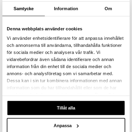
Samtycke
Information
Om
Denna webbplats använder cookies
Vi använder enhetsidentifierare för att anpassa innehållet
och annonserna till användarna, tillhandahålla funktioner
för sociala medier och analysera vår trafik. Vi
vidarebefordrar även sådana identifierare och annan
GP Batteries AA, 1.5V, 4-pack
Junior Home Kapselikahvikone
information från din enhet till de sociala medier och
GP BATTERIES
JUNIOR HOME
annons- och analysföretag som vi samarbetar med.
3,50
23,18
Dessa kan i sin tur kombinera informationen med annan
€
€
information som du har tillhandahållit eller som de har
samlat in när du har använt deras tjänster. Du godkänner
våra cookies vid fortsatt användande av vår webbplats.
Tillåt alla
Anpassa