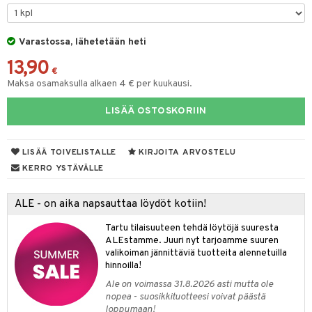
O Minecraft
.L.
ki
O Builder
tuja hahmoja
GO Ninjago
gtoys
Varastossa, lähetetään heti
omag
ot
kit
13,90
GO Speed Champions
entarvikkeita
gformers
blarna
taleikit
elut
€
Maksa osamaksulla alkaen 4 € per kuukausi.
GO Spidey
ens Barn
ikat
tman
oleikit
neuvot
LISÄÄ OSTOSKORIIN
O Super Heroes
ållan
kalut
libompa
opelit
iviteettilelut
alaa
ic
ffi Love
ney
elyvaunut
Lapsi
alaa
elit
LISÄÄ TOIVELISTALLE
KIRJOITA ARVOSTELU
mintahahmot
ney Prinsessat
ettävät lelut
0 palaa
lit
aukut
KERRO YSTÄVÄLLE
spalvelu
eli
peli
lit
di
ALE - on aika napsauttaa löydöt kotiin!
ksiä & vastauksia
zen
nhoito
palapelit
Tartu tilaisuuteen tehdä löytöjä suuresta
tuotetta
mähäkkimies
ALEstamme. Juuri nyt tarjoamme suuren
pyhuone
miaiset
ien oheistarvikkeet
kit ja käsipyyhkeet
valikoiman jännittäviä tuotteita alennetuilla
 verkkokaupasta
ry Potter
hkeet
vikkeet
hinnoilla!
aunutarvikkeita
lo Kitty
Ale on voimassa 31.8.2026 asti mutta ole
it & Tarvikkeet
le
nopea - suosikkituotteesi voivat päästä
.L.
loppumaan!