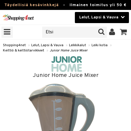
Täydellisiä kesävinkkejä
-
Ilmainen toimitus yli 50 €
Lelut, Lapsi & Vauva
ERKKEJÄ
Kauneudenhoito
JAT
UOTTEITA
Piilolinssit
Shopping4net
»
Lelut, Lapsi & Vauva
»
Leikkikalut
»
Leiki kotia
»
Keittiö & keittiötarvikkeet
»
Junior Home Juice Mixer
Luontaistuotteet
u
Apteekki
lumateriaalit
Junior Home Juice Mixer
atteet
lusetti
lukirjat
Fitness
pi
kirjat
t
Koti & Sisustus
gingsit
ut
rvikkeet
rjat
atteet & Sukat
lelut
Lelut, Lapsi & Vauva
luvaha
pelit
vot
Tuotemerkkejä
oradat
ja maalaa
et
t
Kampanjat
ot
 Real
otteet
it
lentereita