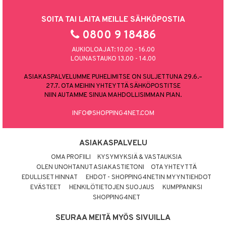
SOITA TAI LAITA MEILLE SÄHKÖPOSTIA
0800 9 18486
AUKIOLOAJAT: 10.00 - 16.00
LOUNASTAUKO 13.00 - 14.00
ASIAKASPALVELUMME PUHELIMITSE ON SULJETTUNA 29.6.–
27.7. OTA MEIHIN YHTEYTTÄ SÄHKÖPOSTITSE
NIIN AUTAMME SINUA MAHDOLLISIMMAN PIAN.
INFO@SHOPPING4NET.COM
ASIAKASPALVELU
OMA PROFIILI
KYSYMYKSIÄ & VASTAUKSIA
OLEN UNOHTANUT ASIAKASTIETONI
OTA YHTEYTTÄ
EDULLISET HINNAT
EHDOT - SHOPPING4NETIN MYYNTIEHDOT
EVÄSTEET
HENKILÖTIETOJEN SUOJAUS
KUMPPANIKSI
SHOPPING4NET
SEURAA MEITÄ MYÖS SIVUILLA