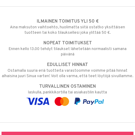
ILMAINEN TOIMITUS YLI 50 €
Aina maksuton vaihtoehto, huolimatta siitä ostatko yksittäisen
tuotteen tai koko tilauksellesi joka ylittää 50 €.
NOPEAT TOIMITUKSET
Ennen kello 13.00 tehdyt tilaukset lähetetään normaalisti samana
päivänä
EDULLISET HINNAT
Ostamalla suuria eriä tuotteita varastoomme voimme pitää hinnat
alhaisina juuri Sinua varten! Voit olla varma, että teet löytöjä sivuillamme.
TURVALLINEN OSTAMINEN
laskulla, pankkikortilla tai asiakastilin kautta