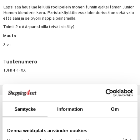
O Minecraft
Lapsi saa hauskaa leikkiä roolipelein monen tunnin ajaksi tämän Junior
.L.
ki
O Builder
tuja hahmoja
Homen blenderin kera. Paristokäyttöisessä blenderissä on sekä valo
GO Ninjago
että ääni ja se pyörii nappia painamalla.
gtoys
omag
ot
kit
Toimii 2 x AA-paristoilla (eivät sisälly)
GO Speed Champions
entarvikkeita
gformers
blarna
taleikit
elut
Muuta
GO Spidey
ens Barn
ikat
tman
oleikit
neuvot
3 v+
O Super Heroes
ållan
kalut
libompa
opelit
iviteettilelut
alaa
ic
Tuotenumero
ffi Love
ney
elyvaunut
Lapsi
alaa
elit
TJH14-1-XX
mintahahmot
ney Prinsessat
ettävät lelut
0 palaa
lit
aukut
spalvelu
eli
peli
lit
di
Vinkkejä sinulle
ksiä & vastauksia
zen
nhoito
palapelit
tuotetta
mähäkkimies
pyhuone
miaiset
ien oheistarvikkeet
kit ja käsipyyhkeet
Samtycke
Information
Om
 verkkokaupasta
ry Potter
hkeet
vikkeet
aunutarvikkeita
lo Kitty
it & Tarvikkeet
Denna webbplats använder cookies
le
.L.