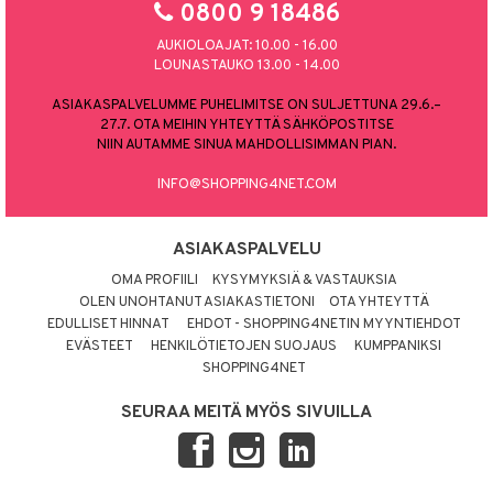
0800 9 18486
AUKIOLOAJAT: 10.00 - 16.00
LOUNASTAUKO 13.00 - 14.00
ASIAKASPALVELUMME PUHELIMITSE ON SULJETTUNA 29.6.–
27.7. OTA MEIHIN YHTEYTTÄ SÄHKÖPOSTITSE
NIIN AUTAMME SINUA MAHDOLLISIMMAN PIAN.
INFO@SHOPPING4NET.COM
ASIAKASPALVELU
OMA PROFIILI
KYSYMYKSIÄ & VASTAUKSIA
OLEN UNOHTANUT ASIAKASTIETONI
OTA YHTEYTTÄ
EDULLISET HINNAT
EHDOT - SHOPPING4NETIN MYYNTIEHDOT
EVÄSTEET
HENKILÖTIETOJEN SUOJAUS
KUMPPANIKSI
SHOPPING4NET
SEURAA MEITÄ MYÖS SIVUILLA