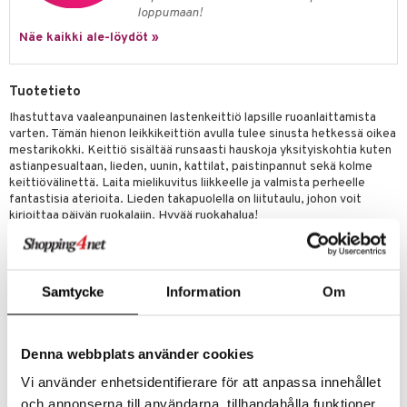
ossa
na/Äiti
loppumaan!
mmi Lehmä
kut
kaus & imetys
us
Näe kaikki ale-löydöt »
le
eenvarjot
istelu
nen
umi
Tuotetieto
mput
lalaput
keet
Ihastuttava vaaleanpunainen lastenkeittiö lapsille ruoanlaittamista
le
ten Huonekalut
ten aterimet
inkolasit
ta
varten. Tämän hienon leikkikeittiön avulla tulee sinusta hetkessä oikea
 Patrol
mestarikokki. Keittiö sisältää runsaasti hauskoja yksityiskohtia kuten
tot
ka- & Säilytyslaatikot
ut ja lakit
ysitterit
isuus
astianpesualtaan, lieden, uunin, kattilat, paistinpannut sekä kolme
pi Pitkätossu
keittiövälinettä. Laita mielikuvitus liikkeelle ja valmista perheelle
lytys
tipullot & Tarvikkeet
starvikkeita
uviltti
fantastisia aterioita. Lieden takapuolella on liitutaulu, johon voit
sa Possu
kirjoittaa päivän ruokalajin. Hyvää ruokahalua!
gyn vaatteet
ipullot & Tarvikkeet
ut
iilit
Keittiöön kuuluu liesi, uuni, tiskialla, säilytyskaappi sekä kaksi
 MASKS
ut
ulelut & helistimet
säilytyshyllyä, joissa on runsaasti tilaa kaikille keittiötarvikkeille.
Luukut voi avata ja lieteen kuuluu 2 keittolevyä niihin kuuluvine
kemon
apussit
uvajumppa
väännettävin nappuloin, joista säädät lämpötilaa. Seinässä on
Samtycke
Information
Om
ållan
koukkuja, joihin voi ripustaa keittiövälineitä.Mukaan kuuluu kaksi hienoa
kattilaa. Kun olet valmis keittiössä, voit pestä astiat tiskialtaassa.
er Mario
Joululahja tai syntymäpäivälahja, jota lapsesi tulee rakastamaan!
Denna webbplats använder cookies
Mitat: 55 x 32 x 72 cm
ru & Pesonen
Vi använder enhetsidentifierare för att anpassa innehållet
Muuta
och annonserna till användarna, tillhandahålla funktioner