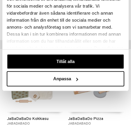
Ikäsuositus: 3 v+
för sociala medier och analysera vår trafik. Vi
vidarebefordrar även sådana identifierare och annan
Tuotenumero
information från din enhet till de sociala medier och
TJA14-1-XX
annons- och analysföretag som vi samarbetar med.
Dessa kan i sin tur kombinera informationen med annan
information som du har tillhandahållit eller som de har
Vinkkejä sinulle
samlat in när du har använt deras tjänster. Du godkänner
våra cookies vid fortsatt användande av vår webbplats.
Tillåt alla
Anpassa
JaBaDaBaDo Kokkiasu
JaBaDaBaDo Pizza
JABADABADO
JABADABADO