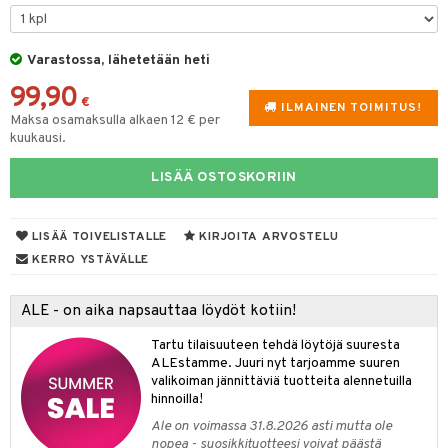
O Minecraft
.L.
ki
O Builder
tuja hahmoja
GO Ninjago
gtoys
Varastossa, lähetetään heti
omag
ot
kit
99,90
GO Speed Champions
entarvikkeita
gformers
blarna
taleikit
elut
€
ILMAINEN TOIMITUS!
Maksa osamaksulla alkaen 12 € per
GO Spidey
ens Barn
ikat
tman
oleikit
neuvot
kuukausi.
O Super Heroes
ållan
kalut
libompa
opelit
iviteettilelut
alaa
LISÄÄ OSTOSKORIIN
ic
ffi Love
ney
elyvaunut
Lapsi
alaa
elit
mintahahmot
ney Prinsessat
LISÄÄ TOIVELISTALLE
KIRJOITA ARVOSTELU
ettävät lelut
0 palaa
lit
aukut
spalvelu
KERRO YSTÄVÄLLE
eli
peli
lit
di
ksiä & vastauksia
zen
ALE - on aika napsauttaa löydöt kotiin!
nhoito
palapelit
tuotetta
mähäkkimies
Tartu tilaisuuteen tehdä löytöjä suuresta
pyhuone
miaiset
ien oheistarvikkeet
kit ja käsipyyhkeet
ALEstamme. Juuri nyt tarjoamme suuren
 verkkokaupasta
ry Potter
hkeet
vikkeet
valikoiman jännittäviä tuotteita alennetuilla
aunutarvikkeita
hinnoilla!
lo Kitty
it & Tarvikkeet
le
Ale on voimassa 31.8.2026 asti mutta ole
.L.
nopea - suosikkituotteesi voivat päästä