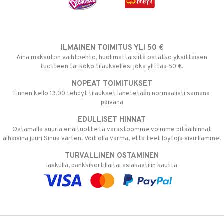
ILMAINEN TOIMITUS YLI 50 €
Aina maksuton vaihtoehto, huolimatta siitä ostatko yksittäisen
tuotteen tai koko tilauksellesi joka ylittää 50 €.
NOPEAT TOIMITUKSET
Ennen kello 13.00 tehdyt tilaukset lähetetään normaalisti samana
päivänä
EDULLISET HINNAT
Ostamalla suuria eriä tuotteita varastoomme voimme pitää hinnat
alhaisina juuri Sinua varten! Voit olla varma, että teet löytöjä sivuillamme.
TURVALLINEN OSTAMINEN
laskulla, pankkikortilla tai asiakastilin kautta