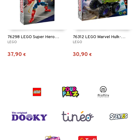
76298 LEGO Super Heroes Hahmo Iron Spider-Man
76312 LEGO Marvel Hulk-kuorma-auto vastaan Thanos
LEGO
LEGO
37,90
30,90
€
€