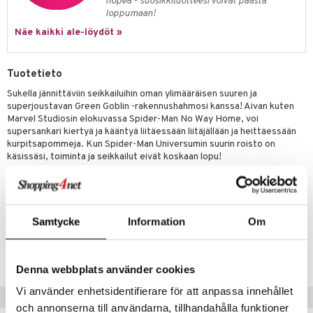
nopea - suosikkituotteesi voivat päästä
loppumaan!
py Friends
pi Pitkätossu Huvikumpu
badabado
a & Palikat
Näe kaikki ale-löydöt »
.L.
ki
O Builder
tuja hahmoja
gtoys
omag
ot
kit
Tuotetieto
entarvikkeita
gformers
blarna
taleikit
elut
Sukella jännittäviin seikkailuihin oman ylimääräisen suuren ja
superjoustavan Green Goblin -rakennushahmosi kanssa! Aivan kuten
ens Barn
ikat
tman
oleikit
neuvot
Marvel Studiosin elokuvassa Spider-Man No Way Home, voi
supersankari kiertyä ja kääntyä liitäessään liitäjällään ja heittäessään
ållan
kalut
libompa
opelit
iviteettilelut
alaa
kurpitsapommeja. Kun Spider-Man Universumin suurin roisto on
käsissäsi, toiminta ja seikkailut eivät koskaan lopu!
ffi Love
ney
elyvaunut
Lapsi
alaa
elit
Muuta
mintahahmot
ney Prinsessat
ettävät lelut
0 palaa
lit
aukut
8 vuotta+
spalvelu
eli
peli
lit
di
Samtycke
Information
Om
ksiä & vastauksia
Tuotenumero
zen
nhoito
palapelit
tuotetta
T76284-1-XX
mähäkkimies
pyhuone
miaiset
ien oheistarvikkeet
kit ja käsipyyhkeet
Denna webbplats använder cookies
 verkkokaupasta
ry Potter
hkeet
vikkeet
aunutarvikkeita
Vi använder enhetsidentifierare för att anpassa innehållet
Suositut tuotteet
lo Kitty
och annonserna till användarna, tillhandahålla funktioner
it & Tarvikkeet