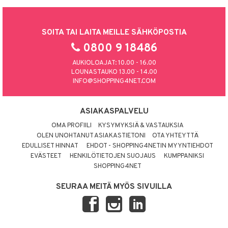
SOITA TAI LAITA MEILLE SÄHKÖPOSTIA
0800 9 18486
AUKIOLOAJAT: 10.00 - 16.00
LOUNASTAUKO 13.00 - 14.00
INFO@SHOPPING4NET.COM
ASIAKASPALVELU
OMA PROFIILI
KYSYMYKSIÄ & VASTAUKSIA
OLEN UNOHTANUT ASIAKASTIETONI
OTA YHTEYTTÄ
EDULLISET HINNAT
EHDOT - SHOPPING4NETIN MYYNTIEHDOT
EVÄSTEET
HENKILÖTIETOJEN SUOJAUS
KUMPPANIKSI
SHOPPING4NET
SEURAA MEITÄ MYÖS SIVUILLA