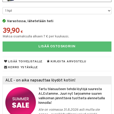
O Minecraft
GO Ninjago
Varastossa, lähetetään heti
GO Speed Champions
39,90
GO Spidey
€
Maksa osamaksulla alkaen 7 € per kuukausi.
GO Super Heroes
LISÄÄ OSTOSKORIIN
ic
otia
LISÄÄ TOIVELISTALLE
KIRJOITA ARVOSTELU
ttiö & keittiötarvikkeet
KERRO YSTÄVÄLLE
vous
y Born
oti
ALE - on aika napsauttaa löydöt kotiin!
bie
ndby
elut
Tartu tilaisuuteen tehdä löytöjä suuresta
comelon
dby Tukholma
ALEstamme. Juuri nyt tarjoamme suuren
bil
valikoiman jännittäviä tuotteita alennetuilla
ney Prinsessat
umi
hinnoilla!
ut
Ale on voimassa 31.8.2026 asti mutta ole
by's Dollhouse
pi Laiva
o
ohjattavat