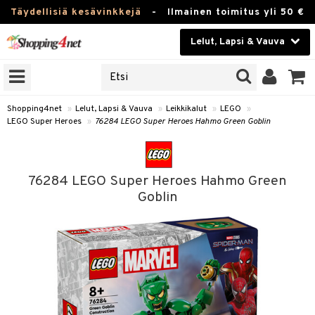
Täydellisiä kesävinkkejä
-
Ilmainen toimitus yli 50 €
Lelut, Lapsi & Vauva
ERKKEJÄ
Kauneudenhoito
JAT
UOTTEITA
Piilolinssit
Shopping4net
»
Lelut, Lapsi & Vauva
»
Leikkikalut
»
LEGO
»
LEGO Super Heroes
»
76284 LEGO Super Heroes Hahmo Green Goblin
Luontaistuotteet
u
Apteekki
lumateriaalit
76284 LEGO Super Heroes Hahmo Green
atteet
lusetti
lukirjat
Fitness
Goblin
pi
kirjat
t
Koti & Sisustus
gingsit
ut
rvikkeet
rjat
atteet & Sukat
lelut
Lelut, Lapsi & Vauva
luvaha
pelit
vot
Tuotemerkkejä
oradat
ja maalaa
et
t
Kampanjat
ot
 Real
otteet
it
lentereita