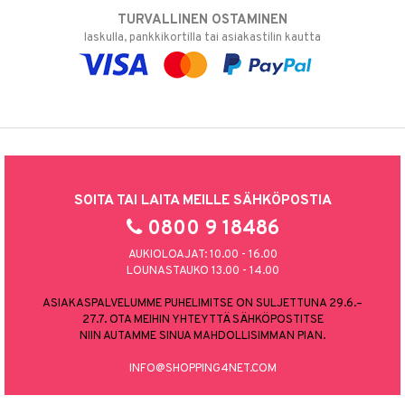
TURVALLINEN OSTAMINEN
laskulla, pankkikortilla tai asiakastilin kautta
SOITA TAI LAITA MEILLE SÄHKÖPOSTIA
0800 9 18486
AUKIOLOAJAT: 10.00 - 16.00
LOUNASTAUKO 13.00 - 14.00
ASIAKASPALVELUMME PUHELIMITSE ON SULJETTUNA 29.6.–
27.7. OTA MEIHIN YHTEYTTÄ SÄHKÖPOSTITSE
NIIN AUTAMME SINUA MAHDOLLISIMMAN PIAN.
INFO@SHOPPING4NET.COM