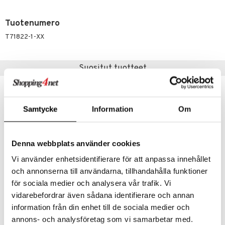
py Friends
pi Pitkätossu Huvikumpu
badabado
a & Palikat
Tuotenumero
.L.
ki
O Builder
tuja hahmoja
T71822-1-XX
gtoys
omag
ot
kit
entarvikkeita
gformers
blarna
taleikit
elut
Suositut tuotteet
ens Barn
ikat
tman
oleikit
neuvot
ållan
kalut
libompa
opelit
iviteettilelut
alaa
Samtycke
Information
Om
ffi Love
ney
elyvaunut
Lapsi
alaa
elit
mintahahmot
ney Prinsessat
ettävät lelut
0 palaa
lit
aukut
Denna webbplats använder cookies
spalvelu
eli
peli
lit
di
Vi använder enhetsidentifierare för att anpassa innehållet
ksiä & vastauksia
zen
och annonserna till användarna, tillhandahålla funktioner
nhoito
palapelit
tuotetta
för sociala medier och analysera vår trafik. Vi
mähäkkimies
pyhuone
miaiset
ien oheistarvikkeet
kit ja käsipyyhkeet
vidarebefordrar även sådana identifierare och annan
71804 LEGO Ninjago Arins taistelurobotti
71808 LEGO Ninjago Kain elementtirobotti
 verkkokaupasta
ry Potter
LEGO
LEGO
hkeet
vikkeet
information från din enhet till de sociala medier och
aunutarvikkeita
annons- och analysföretag som vi samarbetar med.
lo Kitty
14,90
32,91
it & Tarvikkeet
€
€