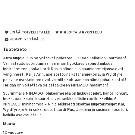
O Minecraft
GO Ninjago
GO Speed Champions
LISÄÄ TOIVELISTALLE
KIRJOITA ARVOSTELU
GO Spidey
KERRO YSTÄVÄLLE
O Super Heroes
Tuotetieto
Auta ninjoja, kun he yrittävät pelastaa Liikkeen kellarilohikäärmeen!
ic
Valmistaudu suorittamaan salainen hyökkäys vapauttaaksesi
lohikäärmeen, jonka Lordi Ras ja hänen susinaamioarmeijansa ovat
otia
vanginneet. Kai ja Arin, aseistettuina katanamiekoilla, ja Wyldfyre
ttiö & keittiötarvikkeet
palavine nyrkkeineen ovat valmiita kohtaamaan nämä pahat roistot!
Heidän on voitettava pelastaakseen NINJAGO-maailman!
vous
y Born
oti
Suurimmalla NINJAGO-lohikäärmeellä on liikkuvat jalat, häntä, lonkat,
leuka, pää, kaula ja suuret siivet seikkailullisiin roolileikkeihin. 6
bie
ndby
elut
NINJAGO-minihahmoa – Ninjaleikkisetti sisältää ninjataistelijat Kai,
Wyldfyre ja Arin sekä roistot Lordi Ras, Jordana ja susinaamiosoturi,
comelon
dby Tukholma
bil
kaikilla asevarusteilla.
ney Prinsessat
umi
ut
Muuta
by's Dollhouse
pi Laiva
o
ohjattavat
12 vuotta+