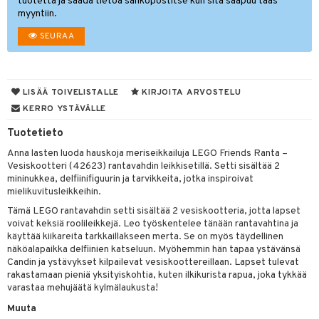
tuotetta ja saada tietoa sähköpostitse kun sitä saapuu taas
myyntiin.
O Minecraft
SEURAA
GO Ninjago
GO Speed Champions
GO Spidey
LISÄÄ TOIVELISTALLE
KIRJOITA ARVOSTELU
KERRO YSTÄVÄLLE
O Super Heroes
Tuotetieto
ic
Anna lasten luoda hauskoja meriseikkailuja LEGO Friends Ranta –
otia
Vesiskootteri (42623) rantavahdin leikkisetillä. Setti sisältää 2
mininukkea, delfiinifiguurin ja tarvikkeita, jotka inspiroivat
ttiö & keittiötarvikkeet
mielikuvitusleikkeihin.
Tämä LEGO rantavahdin setti sisältää 2 vesiskootteria, jotta lapset
vous
y Born
oti
voivat keksiä roolileikkejä. Leo työskentelee tänään rantavahtina ja
käyttää kiikareita tarkkaillakseen merta. Se on myös täydellinen
bie
ndby
elut
näköalapaikka delfiinien katseluun. Myöhemmin hän tapaa ystävänsä
comelon
dby Tukholma
Candin ja ystävykset kilpailevat vesiskoottereillaan. Lapset tulevat
bil
rakastamaan pieniä yksityiskohtia, kuten ilkikurista rapua, joka tykkää
ney Prinsessat
umi
varastaa mehujäätä kylmälaukusta!
ut
Muuta
by's Dollhouse
pi Laiva
o
ohjattavat