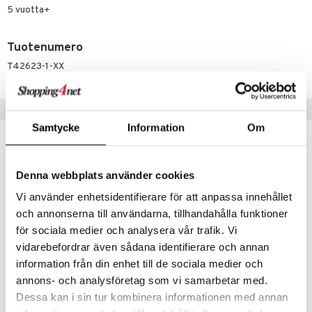
5 vuotta+
py Friends
pi Pitkätossu Huvikumpu
badabado
a & Palikat
.L.
ki
O Builder
tuja hahmoja
Tuotenumero
gtoys
T42623-1-XX
omag
ot
kit
entarvikkeita
gformers
blarna
taleikit
elut
Suositut tuotteet
ens Barn
ikat
tman
oleikit
neuvot
Samtycke
Information
Om
ållan
kalut
libompa
opelit
iviteettilelut
alaa
ffi Love
ney
elyvaunut
Lapsi
alaa
elit
Denna webbplats använder cookies
mintahahmot
ney Prinsessat
ettävät lelut
0 palaa
lit
aukut
Vi använder enhetsidentifierare för att anpassa innehållet
spalvelu
eli
och annonserna till användarna, tillhandahålla funktioner
peli
lit
di
ksiä & vastauksia
för sociala medier och analysera vår trafik. Vi
zen
nhoito
palapelit
vidarebefordrar även sådana identifierare och annan
tuotetta
mähäkkimies
pyhuone
miaiset
information från din enhet till de sociala medier och
ien oheistarvikkeet
kit ja käsipyyhkeet
 verkkokaupasta
annons- och analysföretag som vi samarbetar med.
ry Potter
hkeet
42614 LEGO Friends Vintagekauppa
42625 LEGO Friends Rantasmoothiekioski
vikkeet
aunutarvikkeita
Dessa kan i sin tur kombinera informationen med annan
LEGO
LEGO
lo Kitty
it & Tarvikkeet