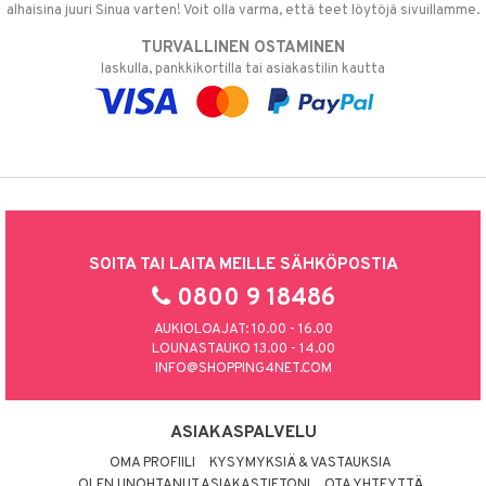
alhaisina juuri Sinua varten! Voit olla varma, että teet löytöjä sivuillamme.
TURVALLINEN OSTAMINEN
laskulla, pankkikortilla tai asiakastilin kautta
SOITA TAI LAITA MEILLE SÄHKÖPOSTIA
0800 9 18486
AUKIOLOAJAT: 10.00 - 16.00
LOUNASTAUKO 13.00 - 14.00
INFO@SHOPPING4NET.COM
ASIAKASPALVELU
OMA PROFIILI
KYSYMYKSIÄ & VASTAUKSIA
OLEN UNOHTANUT ASIAKASTIETONI
OTA YHTEYTTÄ