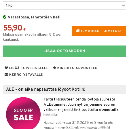
GO Minecraft
GO Ninjago
Varastossa, lähetetään heti
55,90
GO Speed Champions
€
ILMAINEN TOIMITUS!
Maksa osamaksulla alkaen 8 € per
GO Spidey
kuukausi.
O Super Heroes
LISÄÄ OSTOSKORIIN
ic
otia
LISÄÄ TOIVELISTALLE
KIRJOITA ARVOSTELU
KERRO YSTÄVÄLLE
ttiö & keittiötarvikkeet
vous
y Born
oti
ALE - on aika napsauttaa löydöt kotiin!
bie
ndby
elut
Tartu tilaisuuteen tehdä löytöjä suuresta
ALEstamme. Juuri nyt tarjoamme suuren
comelon
dby Tukholma
bil
valikoiman jännittäviä tuotteita alennetuilla
hinnoilla!
ney Prinsessat
umi
ut
Ale on voimassa 31.8.2026 asti mutta ole
by's Dollhouse
pi Laiva
o
ohjattavat
nopea - suosikkituotteesi voivat päästä