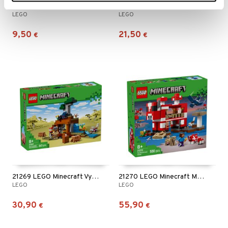
21266 LEGO Minecraft Tulitaistelu Netherissä
21268 LEGO Minecraft Possunpennun Talo
LEGO
LEGO
9,50
21,50
€
€
21269 LEGO Minecraft Vyötiäiskaivos
21270 LEGO Minecraft Mooshroom-talo
LEGO
LEGO
30,90
55,90
€
€