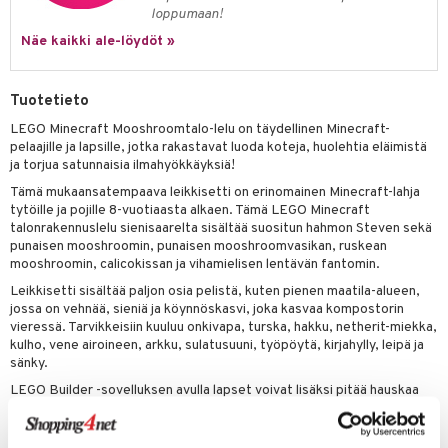
loppumaan!
py Friends
pi Pitkätossu Huvikumpu
badabado
a & Palikat
Näe kaikki ale-löydöt »
.L.
ki
O Builder
tuja hahmoja
gtoys
omag
ot
kit
Tuotetieto
entarvikkeita
LEGO Minecraft Mooshroomtalo-lelu on täydellinen Minecraft-
gformers
blarna
taleikit
elut
pelaajille ja lapsille, jotka rakastavat luoda koteja, huolehtia eläimistä
ens Barn
ikat
tman
ja torjua satunnaisia ilmahyökkäyksiä!
oleikit
neuvot
Tämä mukaansatempaava leikkisetti on erinomainen Minecraft-lahja
ållan
kalut
libompa
opelit
iviteettilelut
alaa
tytöille ja pojille 8-vuotiaasta alkaen. Tämä LEGO Minecraft
ffi Love
talonrakennuslelu sienisaarelta sisältää suositun hahmon Steven sekä
ney
elyvaunut
Lapsi
alaa
elit
punaisen mooshroomin, punaisen mooshroomvasikan, ruskean
mintahahmot
mooshroomin, calicokissan ja vihamielisen lentävän fantomin.
ney Prinsessat
ettävät lelut
0 palaa
lit
aukut
spalvelu
Leikkisetti sisältää paljon osia pelistä, kuten pienen maatila-alueen,
eli
peli
lit
di
jossa on vehnää, sieniä ja köynnöskasvi, joka kasvaa kompostorin
ksiä & vastauksia
vieressä. Tarvikkeisiin kuuluu onkivapa, turska, hakku, netherit-miekka,
zen
nhoito
palapelit
kulho, vene airoineen, arkku, sulatusuuni, työpöytä, kirjahylly, leipä ja
tuotetta
sänky.
mähäkkimies
pyhuone
miaiset
ien oheistarvikkeet
kit ja käsipyyhkeet
LEGO Builder -sovelluksen avulla lapset voivat lisäksi pitää hauskaa
 verkkokaupasta
ry Potter
käyttäessään laitettaan mallien zoomaamiseen ja pyörittämiseen 3D-
hkeet
vikkeet
aunutarvikkeita
muodossa.
lo Kitty
it & Tarvikkeet