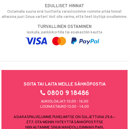
EDULLISET HINNAT
Ostamalla suuria eriä tuotteita varastoomme voimme pitää hinnat
alhaisina juuri Sinua varten! Voit olla varma, että teet löytöjä sivuillamme.
TURVALLINEN OSTAMINEN
laskulla, pankkikortilla tai asiakastilin kautta
SOITA TAI LAITA MEILLE SÄHKÖPOSTIA
0800 9 18486
AUKIOLOAJAT: 10.00 - 16.00
LOUNASTAUKO 13.00 - 14.00
ASIAKASPALVELUMME PUHELIMITSE ON SULJETTUNA 29.6.–
27.7. OTA MEIHIN YHTEYTTÄ SÄHKÖPOSTITSE
NIIN AUTAMME SINUA MAHDOLLISIMMAN PIAN.