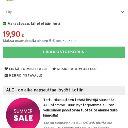
O Minecraft
GO Ninjago
Varastossa, lähetetään heti
GO Speed Champions
19,90
GO Spidey
€
Maksa osamaksulla alkaen 5 € per kuukausi.
O Super Heroes
LISÄÄ OSTOSKORIIN
ic
otia
LISÄÄ TOIVELISTALLE
KIRJOITA ARVOSTELU
ttiö & keittiötarvikkeet
KERRO YSTÄVÄLLE
vous
y Born
oti
ALE - on aika napsauttaa löydöt kotiin!
bie
ndby
elut
Tartu tilaisuuteen tehdä löytöjä suuresta
comelon
dby Tukholma
ALEstamme. Juuri nyt tarjoamme suuren
bil
valikoiman jännittäviä tuotteita alennetuilla
ney Prinsessat
umi
hinnoilla!
ut
Ale on voimassa 31.8.2026 asti mutta ole
by's Dollhouse
pi Laiva
o
ohjattavat