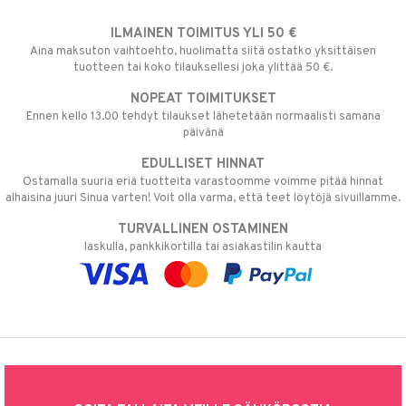
ILMAINEN TOIMITUS YLI 50 €
Aina maksuton vaihtoehto, huolimatta siitä ostatko yksittäisen
tuotteen tai koko tilauksellesi joka ylittää 50 €.
NOPEAT TOIMITUKSET
Ennen kello 13.00 tehdyt tilaukset lähetetään normaalisti samana
päivänä
EDULLISET HINNAT
Ostamalla suuria eriä tuotteita varastoomme voimme pitää hinnat
alhaisina juuri Sinua varten! Voit olla varma, että teet löytöjä sivuillamme.
TURVALLINEN OSTAMINEN
laskulla, pankkikortilla tai asiakastilin kautta