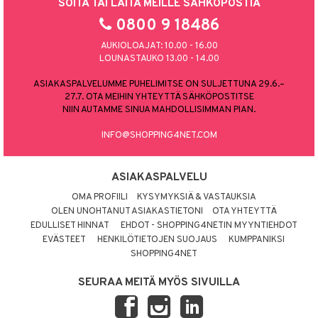
SOITA TAI LAITA MEILLE SÄHKÖPOSTIA
0800 9 18486
AUKIOLOAJAT: 10.00 - 16.00
LOUNASTAUKO 13.00 - 14.00
ASIAKASPALVELUMME PUHELIMITSE ON SULJETTUNA 29.6.–
27.7. OTA MEIHIN YHTEYTTÄ SÄHKÖPOSTITSE
NIIN AUTAMME SINUA MAHDOLLISIMMAN PIAN.
INFO@SHOPPING4NET.COM
ASIAKASPALVELU
OMA PROFIILI
KYSYMYKSIÄ & VASTAUKSIA
OLEN UNOHTANUT ASIAKASTIETONI
OTA YHTEYTTÄ
EDULLISET HINNAT
EHDOT - SHOPPING4NETIN MYYNTIEHDOT
EVÄSTEET
HENKILÖTIETOJEN SUOJAUS
KUMPPANIKSI
SHOPPING4NET
SEURAA MEITÄ MYÖS SIVUILLA