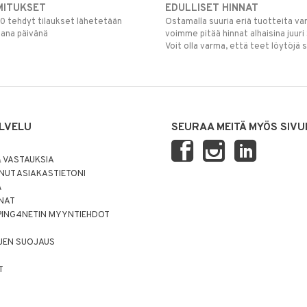
MITUKSET
EDULLISET HINNAT
00 tehdyt tilaukset lähetetään
Ostamalla suuria eriä tuotteita 
mana päivänä
voimme pitää hinnat alhaisina juuri
Voit olla varma, että teet löytöjä 
LVELU
SEURAA MEITÄ MYÖS SIVU
 VASTAUKSIA
UT ASIAKASTIETONI
Ä
NNAT
PING4NETIN MYYNTIEHDOT
JEN SUOJAUS
T