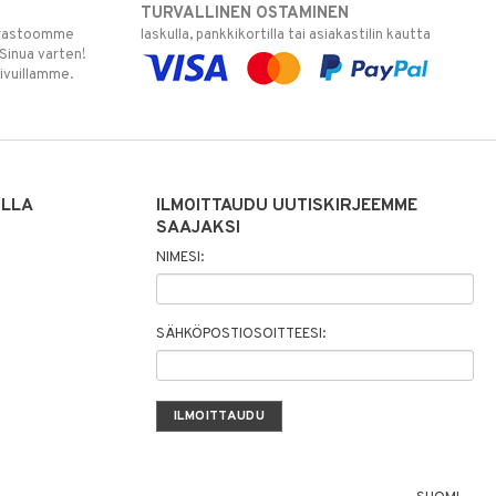
TURVALLINEN OSTAMINEN
varastoomme
laskulla, pankkikortilla tai asiakastilin kautta
 Sinua varten!
sivuillamme.
ILLA
ILMOITTAUDU UUTISKIRJEEMME
SAAJAKSI
NIMESI:
SÄHKÖPOSTIOSOITTEESI: