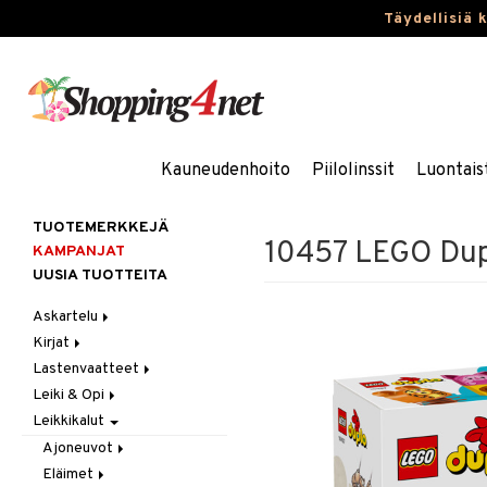
Täydellisiä 
Kauneudenhoito
Piilolinssit
Luontais
TUOTEMERKKEJÄ
10457 LEGO Dupl
KAMPANJAT
UUSIA TUOTTEITA
Askartelu
Kirjat
Askartelumateriaalit
Lastenvaatteet
Askartelusetti
Askartelukirjat
Leiki & Opi
Helmet
Maalauskirjat
Alaosat
Leikkikalut
Koulutarvikkeet
Päiväkirjat
Alusvaatteet & Sukat
Opetuslelut
Leggingsit
Muovailuvaha
Kengät
Oppimispelit
Ajoneuvot
Piirrä ja maalaa
Mekot
Soittimet
Eläimet
Autoradat