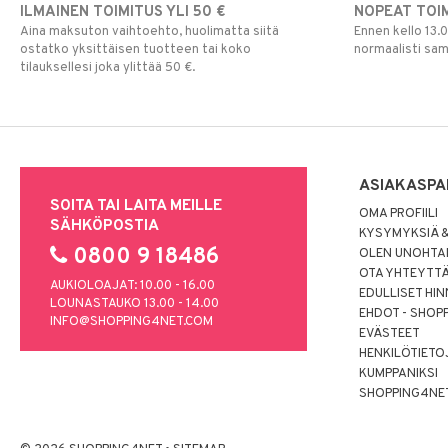
ILMAINEN TOIMITUS YLI 50 €
NOPEAT TOI
Aina maksuton vaihtoehto, huolimatta siitä
Ennen kello 13.
ostatko yksittäisen tuotteen tai koko
normaalisti sa
tilauksellesi joka ylittää 50 €.
ASIAKASPA
SOITA TAI LAITA MEILLE
OMA PROFIILI
SÄHKÖPOSTIA
KYSYMYKSIÄ &
0800 9 18486
OLEN UNOHTAN
OTA YHTEYTT
AUKIOLOAJAT: 10.00 - 16.00
EDULLISET HI
LOUNASTAUKO 13.00 - 14.00
EHDOT - SHOP
INFO@SHOPPING4NET.COM
EVÄSTEET
HENKILÖTIETO
KUMPPANIKSI
SHOPPING4NE