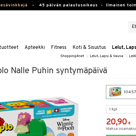
kesävinkkejä
-
45 päivän palautusoikeus -
Ilmainen toim
tuotteet
Apteekki
Fitness
Koti & Sisustus
Lelut, Lap
Shopping4net
»
Lelut, Lapsi & Vauva
»
Leik
o Nalle Puhin syntymäpäivä
10457 
20,90
€
Maksa osamaksul