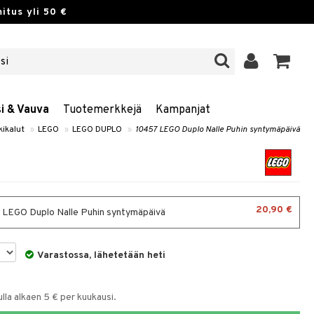
itus yli 50 €
si & Vauva
Tuotemerkkejä
Kampanjat
kikalut
»
LEGO
»
LEGO DUPLO
»
10457 LEGO Duplo Nalle Puhin syntymäpäivä
20,90 €
LEGO Duplo Nalle Puhin syntymäpäivä
Varastossa, lähetetään heti
la alkaen 5 € per kuukausi.