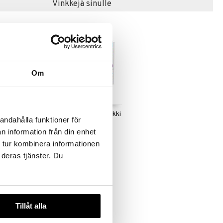
Vinkkejä sinulle
Om
uplo Pipsa
10454 LEGO Duplo Mikki
andahålla funktioner för
Hiiri ja Auto
LEGO
n information från din enhet
20,90
 tur kombinera informationen
€
 deras tjänster. Du
Tillåt alla