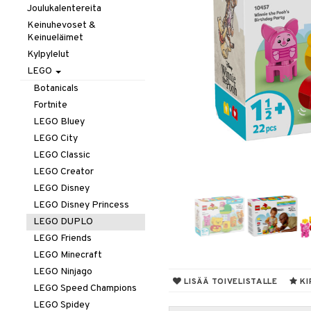
Taikuus
Pientuotteet
Testikitit
Joulukalentereita
Autot
Fur Real
Tarrat
Uima-asut & UV-vaatteet
Lippalakit &
Keinuhevoset &
Junat
Hahmot
Aurinkohatut
Keinueläimet
Vuodevaatteet
Palokunta
Littlest Pet Shop
Kylpylelut
Yläosat
Poliisi
Maatila
LEGO
Hupparit ja colleget
Työajoneuvot
Schleich - Muinaisajan
Botanicals
T-paidat
Schleich-Hevoset
Fortnite
Schleich-Wild Life
LEGO Bluey
Zhu Zhu Pets
LEGO City
LEGO Classic
LEGO Creator
LEGO Disney
LEGO Disney Princess
LEGO DUPLO
LEGO Friends
LEGO Minecraft
LEGO Ninjago
LISÄÄ TOIVELISTALLE
KI
LEGO Speed Champions
LEGO Spidey