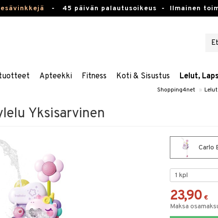
kesävinkkejä
-
45 päivän palautusoikeus -
Ilmainen toim
tuotteet
Apteekki
Fitness
Koti & Sisustus
Lelut, Lap
Shopping4net
»
Lelut
lelu Yksisarvinen
Carlo 
23,90
€
Maksa osamaksul