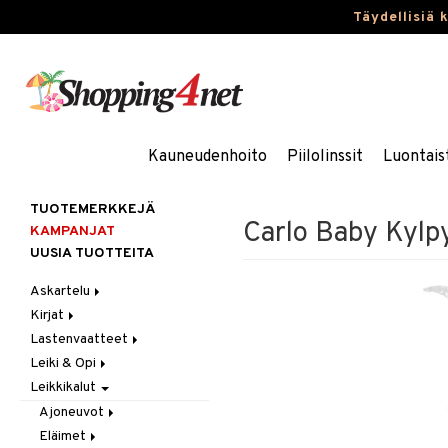
Täydellisiä 
Kauneudenhoito
Piilolinssit
Luontais
TUOTEMERKKEJÄ
Carlo Baby Kylpy
KAMPANJAT
UUSIA TUOTTEITA
Askartelu
Kirjat
Askartelumateriaalit
Lastenvaatteet
Askartelusetti
Askartelukirjat
Leiki & Opi
Helmet
Maalauskirjat
Alaosat
Leikkikalut
Koulutarvikkeet
Päiväkirjat
Alusvaatteet & Sukat
Opetuslelut
Leggingsit
Muovailuvaha
Kengät
Oppimispelit
Ajoneuvot
Piirrä ja maalaa
Mekot
Soittimet
Eläimet
Autoradat