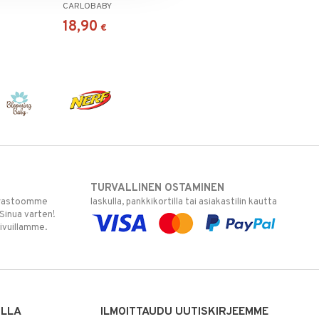
CARLOBABY
18,90
€
TURVALLINEN OSTAMINEN
varastoomme
laskulla, pankkikortilla tai asiakastilin kautta
 Sinua varten!
sivuillamme.
ILLA
ILMOITTAUDU UUTISKIRJEEMME