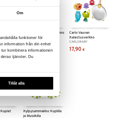
Om
topesula
Carlo Baby Kylpylelu Dino
Carlo Vauvan
Kalastusverkko
andahålla funktioner för
CARLOBABY
CARLOBABY
Leikkisetti
n information från din enhet
23,90
17,90
€
€
 tur kombinera informationen
 deras tjänster. Du
Tillåt alla
a Kuplat
Kylpysammakko Kuplilla
ja Musiikilla