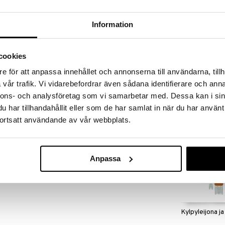
massa 31.8.2026 asti mutta ole nopea -
otteesi voivat päästä loppumaan!
i ale-löydöt »
Information
cookies
Carlo Baby Au
tällä kuplivalla vesilelulla! Yksisarvinen, kukkasuihku
Kylpylelu
e för att anpassa innehållet och annonserna till användarna, tillh
sivirtoja ja ihania kuplia, jotka herättävät lapsesi
CARLOBABY
vår trafik. Vi vidarebefordrar även sådana identifierare och anna
kylpyammeeseen tai seinään mukana tulevilla
27,90
€
nnons- och analysföretag som vi samarbetar med. Dessa kan i sin
har tillhandahållit eller som de har samlat in när du har använt
ortsatt användande av vår webbplats.
Anpassa
Kylpyleijona j