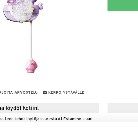
RJOITA ARVOSTELU
KERRO YSTÄVÄLLE
a löydöt kotiin!
isuuteen tehdä löytöjä suuresta ALEstamme. Juuri
mme suuren valikoiman jännittäviä tuotteita
a hinnoilla!