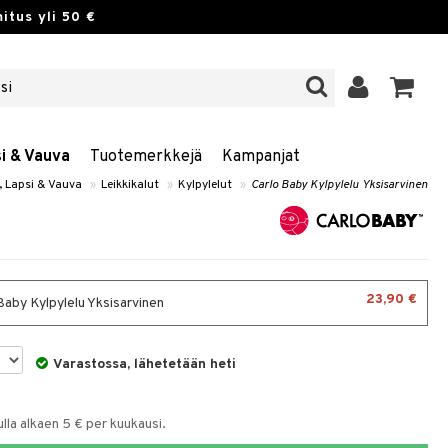
itus yli 50 €
si & Vauva
Tuotemerkkejä
Kampanjat
, Lapsi & Vauva
»
Leikkikalut
»
Kylpylelut
»
Carlo Baby Kylpylelu Yksisarvinen
23,90 €
Baby Kylpylelu Yksisarvinen
Varastossa, lähetetään heti
la alkaen 5 € per kuukausi.