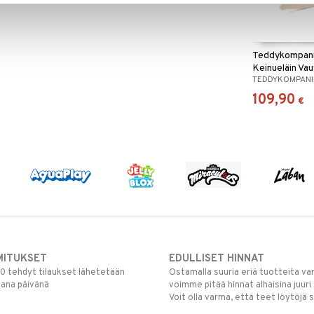
Teddykompan
Keinueläin Va
TEDDYKOMPANI
Elefantti
109,90
€
MITUKSET
EDULLISET HINNAT
00 tehdyt tilaukset lähetetään
Ostamalla suuria eriä tuotteita 
mana päivänä
voimme pitää hinnat alhaisina juuri
Voit olla varma, että teet löytöjä 