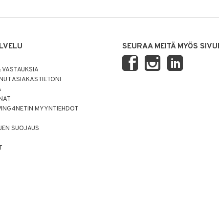
LVELU
SEURAA MEITÄ MYÖS SIVU
 VASTAUKSIA
UT ASIAKASTIETONI
Ä
NNAT
PING4NETIN MYYNTIEHDOT
JEN SUOJAUS
T