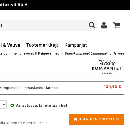
itus yli 50 €
si & Vauva
Tuotemerkkejä
Kampanjat
kalut
»
Keinuhevoset & Keinueläimet
»
Teddykompaniet Lammaskeinu Harmaa
134,90 €
kompaniet Lammaskeinu Harmaa
Varastossa, lähetetään heti
ILMAINEN TOIMITUS!
la alkaen 15 € per kuukausi.