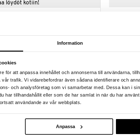
a löydöt kotiin!
isuuteen tehdä löytöjä suuresta ALEstamme. Juuri
mme suuren valikoiman jännittäviä tuotteita
a hinnoilla!
massa 31.8.2026 asti mutta ole nopea -
otteesi voivat päästä loppumaan!
Information
i ale-löydöt »
cookies
Nattou Teddy 
e för att anpassa innehållet och annonserna till användarna, tillh
a on ihana keinuhevonen, joka on niin lasten kuin
Nalle Beige
vår trafik. Vi vidarebefordrar även sådana identifierare och anna
vostama. Keinuhevonen on erittäin vakaa ja se on
NATTOU
elppo poistaa. Teddykompaniet Lammaskeinu on
nnons- och analysföretag som vi samarbetar med. Dessa kan i sin
149,90
aalit ovat tulenkestäviä ja myrkyttömiä.
€
har tillhandahållit eller som de har samlat in när du har använt
ortsatt användande av vår webbplats.
Anpassa