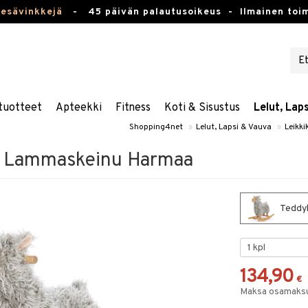
kesävinkkejä
-
45 päivän palautusoikeus -
Ilmainen toim
tuotteet
Apteekki
Fitness
Koti & Sisustus
Lelut, Lap
Shopping4net
»
Lelut, Lapsi & Vauva
»
Leikki
t Lammaskeinu Harmaa
Teddy
134,90
€
Maksa osamaksul