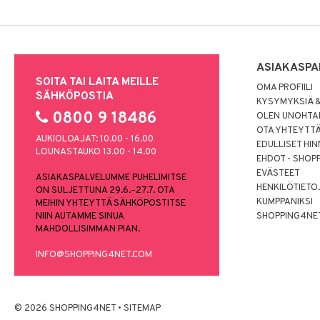
ASIAKASPA
SOITA TAI LAITA MEILLE
OMA PROFIILI
SÄHKÖPOSTIA
KYSYMYKSIÄ &
0800 9 18486
OLEN UNOHTAN
OTA YHTEYTT
AUKIOLOAJAT: 10.00 - 16.00
EDULLISET HI
LOUNASTAUKO 13.00 - 14.00
EHDOT - SHOP
EVÄSTEET
ASIAKASPALVELUMME PUHELIMITSE
HENKILÖTIETO
ON SULJETTUNA 29.6.–27.7. OTA
KUMPPANIKSI
MEIHIN YHTEYTTÄ SÄHKÖPOSTITSE
NIIN AUTAMME SINUA
SHOPPING4NE
MAHDOLLISIMMAN PIAN.
INFO@SHOPPING4NET.COM
© 2026 SHOPPING4NET
•
SITEMAP