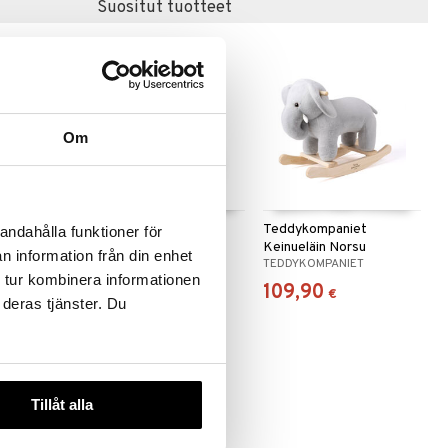
Suositut tuotteet
Om
Keinueläin
Teddykompaniet
Teddykompaniet
andahålla funktioner för
Keinueläin Hevonen
Keinueläin Norsu
n information från din enhet
TEDDYKOMPANIET
TEDDYKOMPANIET
 tur kombinera informationen
109,90
109,90
€
€
 deras tjänster. Du
Tillåt alla