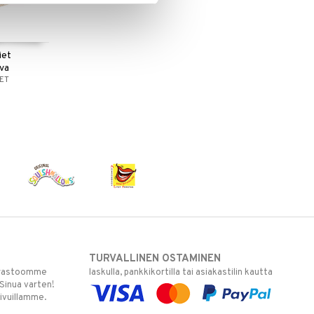
iet
uva
ET
TURVALLINEN OSTAMINEN
varastoomme
laskulla, pankkikortilla tai asiakastilin kautta
 Sinua varten!
sivuillamme.