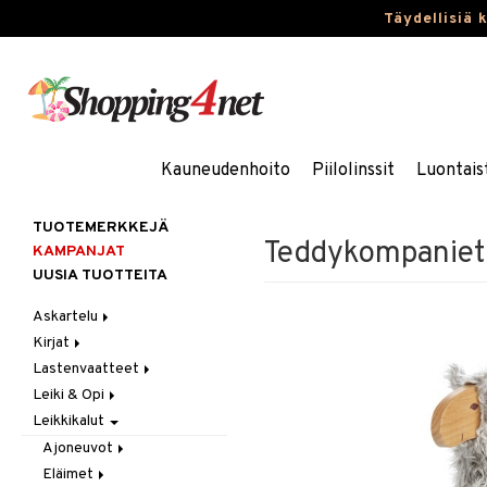
Täydellisiä 
Kauneudenhoito
Piilolinssit
Luontais
TUOTEMERKKEJÄ
Teddykompanie
KAMPANJAT
UUSIA TUOTTEITA
Askartelu
Kirjat
Askartelumateriaalit
Lastenvaatteet
Askartelusetti
Askartelukirjat
Leiki & Opi
Helmet
Maalauskirjat
Alaosat
Leikkikalut
Koulutarvikkeet
Päiväkirjat
Alusvaatteet & Sukat
Opetuslelut
Leggingsit
Muovailuvaha
Kengät
Oppimispelit
Ajoneuvot
Piirrä ja maalaa
Mekot
Soittimet
Eläimet
Autoradat