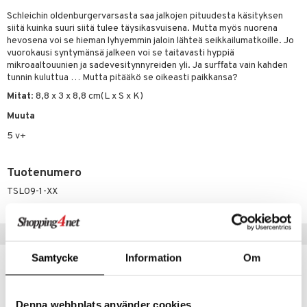
Schleichin oldenburgervarsasta saa jalkojen pituudesta käsityksen
GO Bluey
vous
y Born
oti
siitä kuinka suuri siitä tulee täysikasvuisena. Mutta myös nuorena
O City
hevosena voi se hieman lyhyemmin jaloin lähteä seikkailumatkoille. Jo
bie
ndby
elut
vuorokausi syntymänsä jalkeen voi se taitavasti hyppiä
O Classic
comelon
dby Tukholma
mikroaaltouunien ja sadevesitynnyreiden yli. Ja surffata vain kahden
bil
tunnin kuluttua … Mutta pitääkö se oikeasti paikkansa?
O Creator
ney Prinsessat
umi
ut
Mitat
: 8,8 x 3 x 8,8 cm(L x S x K)
GO Disney
by's Dollhouse
pi Laiva
o
ohjattavat
Muuta
O Disney Princess
py Friends
pi Pitkätossu Huvikumpu
5 v+
badabado
a & Palikat
GO DUPLO
.L.
ki
O Builder
tuja hahmoja
Tuotenumero
O Friends
gtoys
omag
ot
kit
TSL09-1-XX
O Minecraft
entarvikkeita
gformers
blarna
taleikit
elut
GO Ninjago
ens Barn
ikat
Vinkkejä sinulle
tman
oleikit
neuvot
GO Speed Champions
ållan
kalut
libompa
opelit
iviteettilelut
Samtycke
Information
Om
alaa
GO Spidey
ffi Love
ney
elyvaunut
Lapsi
alaa
elit
O Super Heroes
mintahahmot
ney Prinsessat
Denna webbplats använder cookies
ettävät lelut