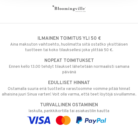
gyn vaatteet
ipullot & Tarvikkeet
ut
iilit
 MASKS
ut
ulelut & helistimet
kemon
apussit
uvajumppa
ållan
ILMAINEN TOIMITUS YLI 50 €
er Mario
Aina maksuton vaihtoehto, huolimatta siitä ostatko yksittäisen
ru & Pesonen
tuotteen tai koko tilauksellesi joka ylittää 50 €.
NOPEAT TOIMITUKSET
Ennen kello 13.00 tehdyt tilaukset lähetetään normaalisti samana
päivänä
EDULLISET HINNAT
Ostamalla suuria eriä tuotteita varastoomme voimme pitää hinnat
alhaisina juuri Sinua varten! Voit olla varma, että teet löytöjä sivuillamme.
TURVALLINEN OSTAMINEN
laskulla, pankkikortilla tai asiakastilin kautta