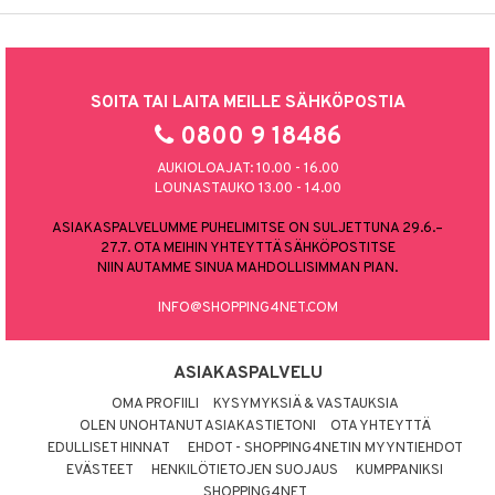
SOITA TAI LAITA MEILLE SÄHKÖPOSTIA
0800 9 18486
AUKIOLOAJAT: 10.00 - 16.00
LOUNASTAUKO 13.00 - 14.00
ASIAKASPALVELUMME PUHELIMITSE ON SULJETTUNA 29.6.–
27.7. OTA MEIHIN YHTEYTTÄ SÄHKÖPOSTITSE
NIIN AUTAMME SINUA MAHDOLLISIMMAN PIAN.
INFO@SHOPPING4NET.COM
ASIAKASPALVELU
OMA PROFIILI
KYSYMYKSIÄ & VASTAUKSIA
OLEN UNOHTANUT ASIAKASTIETONI
OTA YHTEYTTÄ
EDULLISET HINNAT
EHDOT - SHOPPING4NETIN MYYNTIEHDOT
EVÄSTEET
HENKILÖTIETOJEN SUOJAUS
KUMPPANIKSI
SHOPPING4NET