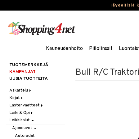
Täydellisiä 
Kauneudenhoito
Piilolinssit
Luontais
TUOTEMERKKEJÄ
Bull R/C Traktori
KAMPANJAT
UUSIA TUOTTEITA
Askartelu
Kirjat
Askartelumateriaalit
Lastenvaatteet
Askartelusetti
Askartelukirjat
Leiki & Opi
Helmet
Maalauskirjat
Alaosat
Leikkikalut
Koulutarvikkeet
Päiväkirjat
Alusvaatteet & Sukat
Opetuslelut
Leggingsit
Muovailuvaha
Kengät
Oppimispelit
Ajoneuvot
Piirrä ja maalaa
Mekot
Soittimet
Autoradat