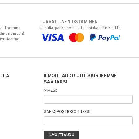
TURVALLINEN OSTAMINEN
varastoomme
laskulla, pankkikortilla tai asiakastilin kautta
 Sinua varten!
sivuillamme.
ILLA
ILMOITTAUDU UUTISKIRJEEMME
SAAJAKSI
NIMESI:
SÄHKÖPOSTIOSOITTEESI: