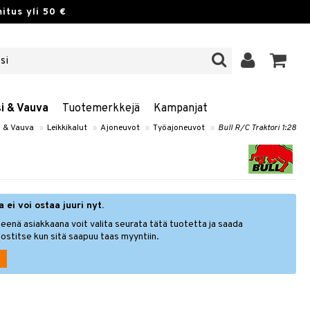
itus yli 50 €
si & Vauva
Tuotemerkkejä
Kampanjat
i & Vauva
»
Leikkikalut
»
Ajoneuvot
»
Työajoneuvot
»
Bull R/C Traktori 1:28
 ei voi ostaa juuri nyt.
eenä asiakkaana voit valita seurata tätä tuotetta ja saada
ostitse kun sitä saapuu taas myyntiin.