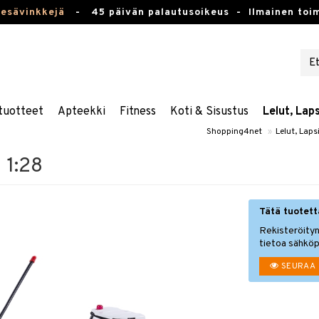
kesävinkkejä
-
45 päivän palautusoikeus -
Ilmainen toim
tuotteet
Apteekki
Fitness
Koti & Sisustus
Lelut, Lap
Shopping4net
»
Lelut, Laps
 1:28
Tätä tuotetta
Rekisteröityn
tietoa sähköp
SEURAA