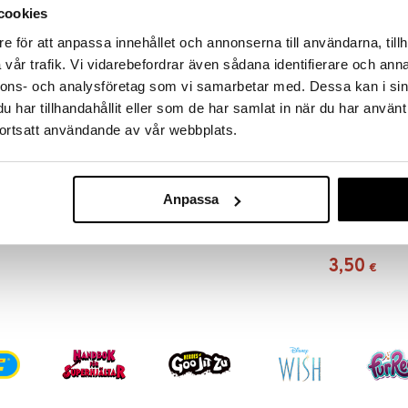
cookies
ori valoilla.
e för att anpassa innehållet och annonserna till användarna, tillh
 USB-kaapeli autoon. Ei sis. 2 kpl AA-paristoja
vår trafik. Vi vidarebefordrar även sådana identifierare och anna
nnons- och analysföretag som vi samarbetar med. Dessa kan i sin
har tillhandahållit eller som de har samlat in när du har använt
ortsatt användande av vår webbplats.
Anpassa
GP Batteries 
4-pack
GP BATTERIES
3,50
€