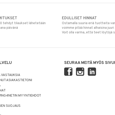
MITUKSET
EDULLISET HINNAT
00 tehdyt tilaukset lähetetään
Ostamalla suuria eriä tuotteita 
mana päivänä
voimme pitää hinnat alhaisina juuri
Voit olla varma, että teet löytöjä 
LVELU
SEURAA MEITÄ MYÖS SIVU
 VASTAUKSIA
UT ASIAKASTIETONI
Ä
NNAT
PING4NETIN MYYNTIEHDOT
JEN SUOJAUS