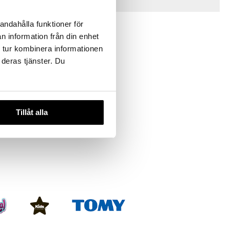
Vinkkejä sinulle
andahålla funktioner för
n information från din enhet
 tur kombinera informationen
 deras tjänster. Du
Tillåt alla
AA, 1.5V,