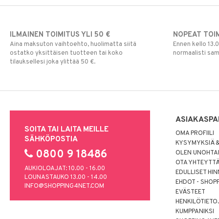
Säilytyslaatikot
Säilytys
Hiustarvikkeita
Leluviltti
Pipsa Possu
Tuttipullot & Tarvikkeet
Sängyn vaatteet
Korut
Mobiilit
PJ MASKS
Vesipullot & Tarvikkeet
Muut
Purulelut & helistimet
ILMAINEN TOIMITUS YLI 50 €
NOPEAT TOI
Pokemon
Rahapussit
Vauvajumppa
Aina maksuton vaihtoehto, huolimatta siitä
Ennen kello 13.
Skrållan
ostatko yksittäisen tuotteen tai koko
normaalisti sa
Super Mario
tilauksellesi joka ylittää 50 €.
Viiru & Pesonen
ASIAKASPA
SOITA TAI LAITA MEILLE
OMA PROFIILI
SÄHKÖPOSTIA
KYSYMYKSIÄ &
0800 9 18486
OLEN UNOHTAN
OTA YHTEYTT
AUKIOLOAJAT: 10.00 - 16.00
EDULLISET HI
LOUNASTAUKO 13.00 - 14.00
EHDOT - SHOP
INFO@SHOPPING4NET.COM
EVÄSTEET
HENKILÖTIETO
KUMPPANIKSI