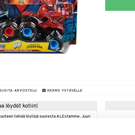
RJOITA ARVOSTELU
KERRO YSTÄVÄLLE
a löydöt kotiin!
isuuteen tehdä löytöjä suuresta ALEstamme. Juuri
mme suuren valikoiman jännittäviä tuotteita
a hinnoilla!