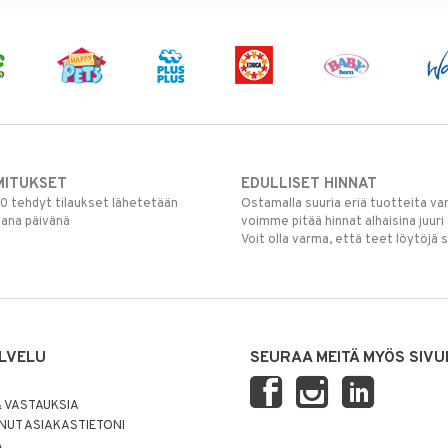
MITUKSET
EDULLISET HINNAT
00 tehdyt tilaukset lähetetään
Ostamalla suuria eriä tuotteita 
mana päivänä
voimme pitää hinnat alhaisina juuri
Voit olla varma, että teet löytöjä 
LVELU
SEURAA MEITÄ MYÖS SIVU
 VASTAUKSIA
UT ASIAKASTIETONI
Ä