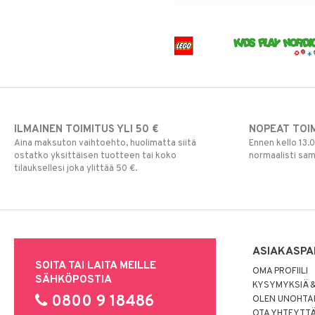
Säilytyslaatikot
Säilytys
Hiustarvikkeita
Leluviltti
Pipsa Possu
Tuttipullot & Tarvikkeet
Sängyn vaatteet
Korut
Mobiilit
PJ MASKS
Vesipullot & Tarvikkeet
Muut
Purulelut & helistimet
Pokemon
Rahapussit
Vauvajumppa
Skrållan
Super Mario
Viiru & Pesonen
ILMAINEN TOIMITUS YLI 50 €
NOPEAT TOI
Aina maksuton vaihtoehto, huolimatta siitä
Ennen kello 13.
ostatko yksittäisen tuotteen tai koko
normaalisti sa
tilauksellesi joka ylittää 50 €.
ASIAKASPA
SOITA TAI LAITA MEILLE
OMA PROFIILI
SÄHKÖPOSTIA
KYSYMYKSIÄ &
0800 9 18486
OLEN UNOHTAN
OTA YHTEYTT