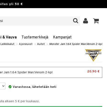
itus yli 50 €
si & Vauva
Tuotemerkkejä
Kampanjat
Leikkikalut
»
Ajoneuvot
»
Autot
»
Monster Jam 1:64 Spider Man:Venom 2-kpl
20,90 €
r Jam 1:64 Spider Man:Venom 2-kpl
Varastossa, lähetetään heti
la alkaen 5 € per kuukausi.