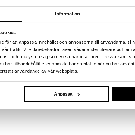
massa 31.8.2026 asti mutta ole nopea -
otteesi voivat päästä loppumaan!
Information
i ale-löydöt »
cookies
Monster Jam 
- ja Marvel Heroes-taisteluun virallisilla Marvel
e för att anpassa innehållet och annonserna till användarna, tillh
Iron:War Mach
akkauksessa, mittakaavassa 1:64.
MONSTER JAM
paketti
vår trafik. Vi vidarebefordrar även sådana identifierare och anna
a sankareita, kuten Spider-Man vastaan Black Panther!
20,90
nnons- och analysföretag som vi samarbetar med. Dessa kan i sin
€
neille autenttisilla BKT-renkailla, eloisilla
har tillhandahållit eller som de har samlat in när du har använt
a, joka on valmis Monster Jam -toimintaan.
ortsatt användande av vår webbplats.
 nämä monster truckit tuovat areenan jännityksen
a omia huimapäisiä temppuja, eeppisiä taisteluja ja
ja.
Anpassa