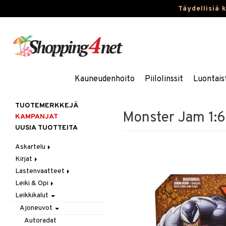
Täydellisiä 
Kauneudenhoito
Piilolinssit
Luontais
TUOTEMERKKEJÄ
Monster Jam 1:6
KAMPANJAT
UUSIA TUOTTEITA
Askartelu
Kirjat
Askartelumateriaalit
Lastenvaatteet
Askartelusetti
Askartelukirjat
Leiki & Opi
Helmet
Maalauskirjat
Alaosat
Leikkikalut
Koulutarvikkeet
Päiväkirjat
Alusvaatteet & Sukat
Opetuslelut
Leggingsit
Muovailuvaha
Kengät
Oppimispelit
Ajoneuvot
Piirrä ja maalaa
Mekot
Soittimet
Autoradat