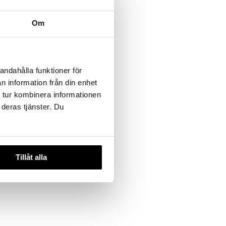
Om
1:64
andahålla funktioner för
ine 2-
n information från din enhet
 tur kombinera informationen
 deras tjänster. Du
Tillåt alla