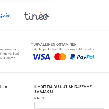
TURVALLINEN OSTAMINEN
varastoomme
laskulla, pankkikortilla tai asiakastilin kautta
 Sinua varten!
sivuillamme.
ILLA
ILMOITTAUDU UUTISKIRJEEMME
SAAJAKSI
NIMESI: