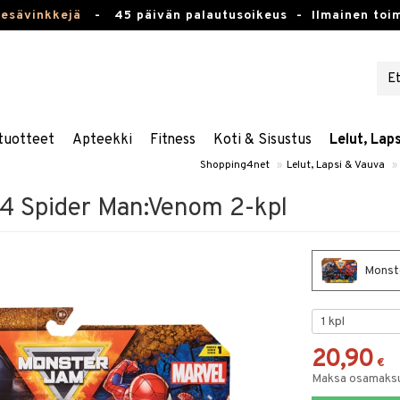
kesävinkkejä
-
45 päivän palautusoikeus -
Ilmainen toim
tuotteet
Apteekki
Fitness
Koti & Sisustus
Lelut, Lap
Shopping4net
»
Lelut, Lapsi & Vauva
»
4 Spider Man:Venom 2-kpl
Monste
20,90
€
Maksa osamaksul