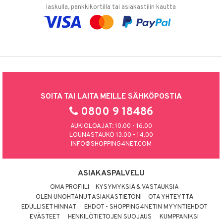
laskulla, pankkikortilla tai asiakastilin kautta
SOITA TAI LAITA MEILLE SÄHKÖPOSTIA
0800 9 18486
AUKIOLOAJAT: 10.00 - 16.00
LOUNASTAUKO 13.00 - 14.00
INFO@SHOPPING4NET.COM
ASIAKASPALVELU
OMA PROFIILI
KYSYMYKSIÄ & VASTAUKSIA
OLEN UNOHTANUT ASIAKASTIETONI
OTA YHTEYTTÄ
EDULLISET HINNAT
EHDOT - SHOPPING4NETIN MYYNTIEHDOT
EVÄSTEET
HENKILÖTIETOJEN SUOJAUS
KUMPPANIKSI