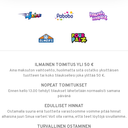
apussit
uvajumppa
ållan
er Mario
ru & Pesonen
ILMAINEN TOIMITUS YLI 50 €
Aina maksuton vaihtoehto, huolimatta siitä ostatko yksittäisen
tuotteen tai koko tilauksellesi joka ylittää 50 €.
NOPEAT TOIMITUKSET
Ennen kello 13.00 tehdyt tilaukset lähetetään normaalisti samana
päivänä
EDULLISET HINNAT
Ostamalla suuria eriä tuotteita varastoomme voimme pitää hinnat
alhaisina juuri Sinua varten! Voit olla varma, että teet löytöjä sivuillamme.
TURVALLINEN OSTAMINEN