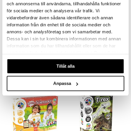
och annonserna till användarna, tillhandahålla funktioner
ru & Pesonen
för sociala medier och analysera vår trafik. Vi
vidarebefordrar även sådana identifierare och annan
information från din enhet till de sociala medier och
annons- och analysföretag som vi samarbetar med.
Dessa kan i sin tur kombinera informationen med annan
information som du har tillhandahållit eller som de har
samlat in när du har använt deras tjänster. Du godkänner
Science4you Fossiilien kaivaminen 4-in-1
Science4you Kristallitehdas
SCIENCE4YOU
SCIENCE4YOU
våra cookies vid fortsatt användande av vår webbplats.
Tillåt alla
21,90
21,90
€
€
Anpassa