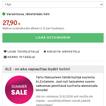
ut
nen
GO Disney
by's Dollhouse
pi Laiva
mput
o
lalaput
ohjattavat
keet
Varastossa, lähetetään heti
O Disney Princess
py Friends
pi Pitkätossu Huvikumpu
ten Huonekalut
badabado
ten aterimet
inkolasit
a & Palikat
ta
27,90
GO DUPLO
.L.
tot
ki
ka- & Säilytyslaatikot
ut ja lakit
€
O Builder
ysitterit
tuja hahmoja
isuus
Maksa osamaksulla alkaen 6 € per kuukausi.
O Friends
gtoys
lytys
tipullot & Tarvikkeet
starvikkeita
omag
uviltti
ot
kit
LISÄÄ OSTOSKORIIN
O Minecraft
entarvikkeita
gyn vaatteet
ipullot & Tarvikkeet
ut
gformers
iilit
blarna
taleikit
elut
GO Ninjago
ens Barn
ut
ikat
ulelut & helistimet
tman
oleikit
neuvot
LISÄÄ TOIVELISTALLE
KIRJOITA ARVOSTELU
GO Speed Champions
ållan
apussit
kalut
uvajumppa
libompa
opelit
iviteettilelut
KERRO YSTÄVÄLLE
GO Spidey
ffi Love
ney
elyvaunut
ALE - on aika napsauttaa löydöt kotiin!
O Super Heroes
mintahahmot
ney Prinsessat
ettävät lelut
Tartu tilaisuuteen tehdä löytöjä suuresta
ic
eli
ALEstamme. Juuri nyt tarjoamme suuren
valikoiman jännittäviä tuotteita alennetuilla
zen
hinnoilla!
Ale on voimassa 31.8.2026 asti mutta ole
mähäkkimies
nopea - suosikkituotteesi voivat päästä
loppumaan!
ry Potter