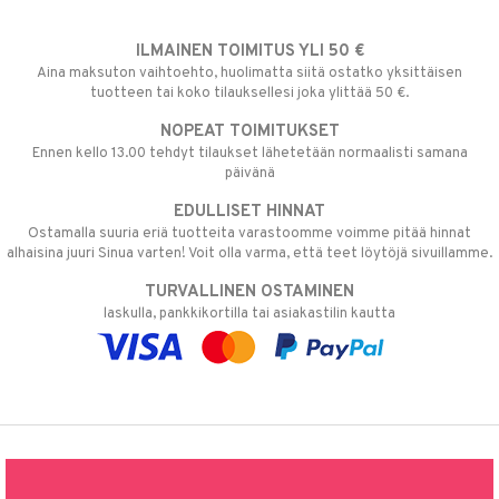
ILMAINEN TOIMITUS YLI 50 €
Aina maksuton vaihtoehto, huolimatta siitä ostatko yksittäisen
tuotteen tai koko tilauksellesi joka ylittää 50 €.
NOPEAT TOIMITUKSET
Ennen kello 13.00 tehdyt tilaukset lähetetään normaalisti samana
päivänä
EDULLISET HINNAT
Ostamalla suuria eriä tuotteita varastoomme voimme pitää hinnat
alhaisina juuri Sinua varten! Voit olla varma, että teet löytöjä sivuillamme.
TURVALLINEN OSTAMINEN
laskulla, pankkikortilla tai asiakastilin kautta