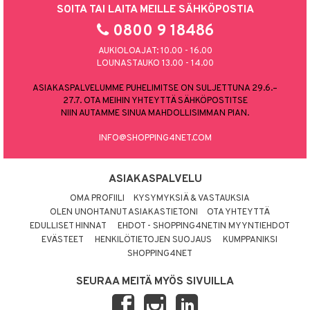
SOITA TAI LAITA MEILLE SÄHKÖPOSTIA
0800 9 18486
AUKIOLOAJAT: 10.00 - 16.00
LOUNASTAUKO 13.00 - 14.00
ASIAKASPALVELUMME PUHELIMITSE ON SULJETTUNA 29.6.–
27.7. OTA MEIHIN YHTEYTTÄ SÄHKÖPOSTITSE
NIIN AUTAMME SINUA MAHDOLLISIMMAN PIAN.
INFO@SHOPPING4NET.COM
ASIAKASPALVELU
OMA PROFIILI
KYSYMYKSIÄ & VASTAUKSIA
OLEN UNOHTANUT ASIAKASTIETONI
OTA YHTEYTTÄ
EDULLISET HINNAT
EHDOT - SHOPPING4NETIN MYYNTIEHDOT
EVÄSTEET
HENKILÖTIETOJEN SUOJAUS
KUMPPANIKSI
SHOPPING4NET
SEURAA MEITÄ MYÖS SIVUILLA