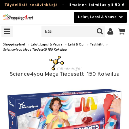
Täydellisiä kesävinkkejä
-
Ilmainen toimitus yli 50 €
Lelut, Lapsi & Vauva
ERKKEJÄ
Kauneudenhoito
JAT
UOTTEITA
Piilolinssit
Shopping4net
»
Lelut, Lapsi & Vauva
»
Leiki & Opi
»
Testikitit
»
Science4you Mega Tiedesetti 150 Kokeilua
Luontaistuotteet
u
Apteekki
lumateriaalit
Science4you Mega Tiedesetti 150 Kokeilua
atteet
lusetti
lukirjat
Fitness
pi
kirjat
t
Koti & Sisustus
gingsit
rvikkeet
rjat
atteet & Sukat
lelut
Lelut, Lapsi & Vauva
luvaha
pelit
Tuotemerkkejä
ja maalaa
et
Kampanjat
otteet
tit