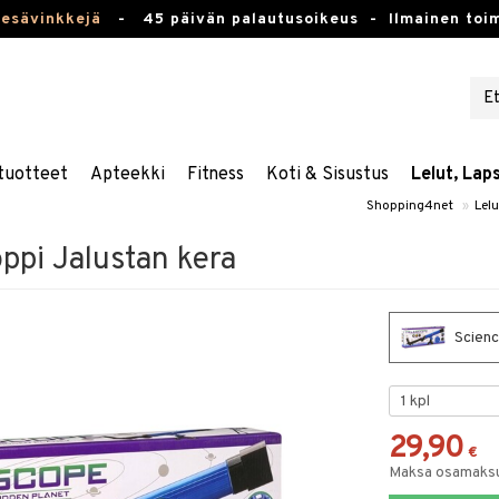
kesävinkkejä
-
45 päivän palautusoikeus -
Ilmainen toim
tuotteet
Apteekki
Fitness
Koti & Sisustus
Lelut, Lap
Shopping4net
»
Lelu
ppi Jalustan kera
Scienc
29,90
€
Maksa osamaksul