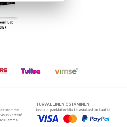
eam Lab
/SE)
TURVALLINEN OSTAMINEN
varastoomme
laskulla, pankkikortilla tai asiakastilin kautta
 Sinua varten!
sivuillamme.