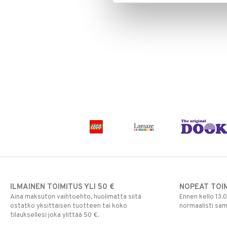
TYS44-1-XX
Pokemon
Skrållan
Super Mario
Viiru & Pesonen
ILMAINEN TOIMITUS YLI 50 €
NOPEAT TOI
Aina maksuton vaihtoehto, huolimatta siitä
Ennen kello 13.
ostatko yksittäisen tuotteen tai koko
normaalisti sa
tilauksellesi joka ylittää 50 €.