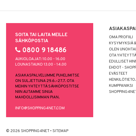
ASIAKASPA
SOITA TAI LAITA MEILLE
OMA PROFIILI
SÄHKÖPOSTIA
KYSYMYKSIÄ &
0800 9 18486
OLEN UNOHTAN
OTA YHTEYTT
AUKIOLOAJAT: 10.00 - 16.00
EDULLISET HI
LOUNASTAUKO 13.00 - 14.00
EHDOT - SHOP
EVÄSTEET
ASIAKASPALVELUMME PUHELIMITSE
HENKILÖTIETO
ON SULJETTUNA 29.6.–27.7. OTA
KUMPPANIKSI
MEIHIN YHTEYTTÄ SÄHKÖPOSTITSE
NIIN AUTAMME SINUA
SHOPPING4NE
MAHDOLLISIMMAN PIAN.
INFO@SHOPPING4NET.COM
© 2026 SHOPPING4NET
•
SITEMAP