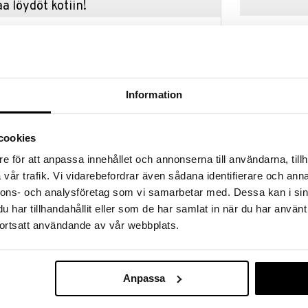
a löydöt kotiin!
isuuteen tehdä löytöjä suuresta ALEstamme. Juuri
mme suuren valikoiman jännittäviä tuotteita
a hinnoilla!
massa 31.8.2026 asti mutta ole nopea -
otteesi voivat päästä loppumaan!
Information
i ale-löydöt »
cookies
Clementoni Sc
e för att anpassa innehållet och annonserna till användarna, tillh
a on astronominen leikkiteleskooppi tukevalla
Play Parhaat 
vår trafik. Vi vidarebefordrar även sådana identifierare och anna
 keskity Linnunrataan ja uneksi. Anna mielikuvituksen
CLEMENTONI
Kokeilua
. Teleskoopin voi asettaa oikeaan tutkimiskulmaan,
nnons- och analysföretag som vi samarbetar med. Dessa kan i sin
32,90
oa. Teleskooppiin kuuluu 3 suurennuslasia ja suojus
€
har tillhandahållit eller som de har samlat in när du har använt
ortsatt användande av vår webbplats.
Anpassa