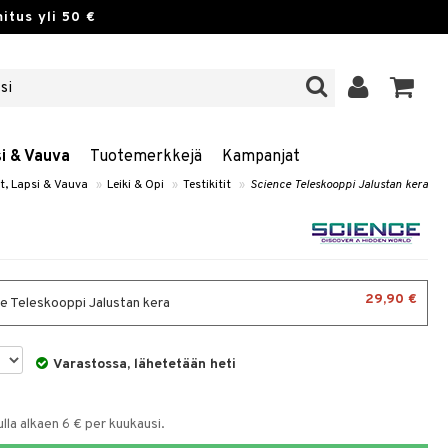
itus yli 50 €
si & Vauva
Tuotemerkkejä
Kampanjat
t, Lapsi & Vauva
»
Leiki & Opi
»
Testikitit
»
Science Teleskooppi Jalustan kera
29,90 €
e Teleskooppi Jalustan kera
Varastossa, lähetetään heti
la alkaen 6 € per kuukausi.