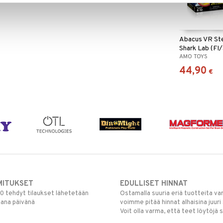
Abacus VR St
Shark Lab (FI
AMO TOYS
44,90
€
MITUKSET
EDULLISET HINNAT
00 tehdyt tilaukset lähetetään
Ostamalla suuria eriä tuotteita 
mana päivänä
voimme pitää hinnat alhaisina juuri
Voit olla varma, että teet löytöjä 