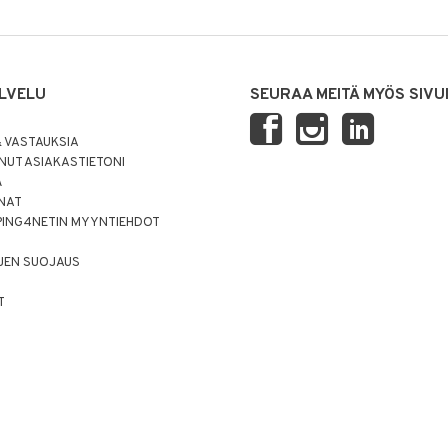
LVELU
SEURAA MEITÄ MYÖS SIVU
 VASTAUKSIA
UT ASIAKASTIETONI
Ä
NNAT
PING4NETIN MYYNTIEHDOT
JEN SUOJAUS
T