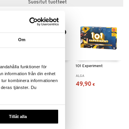
Suositut tuotteet
Om
ience &
Science Monocular
101 Experiment
andahålla funktioner för
100
Telescope
n information från din enhet
SCIENCE
ALGA
 tur kombinera informationen
6,90
49,90
€
€
 deras tjänster. Du
Tillåt alla