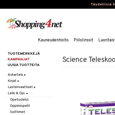
Täydellisiä 
Kauneudenhoito
Piilolinssit
Luontais
TUOTEMERKKEJÄ
Science Teleskoo
KAMPANJAT
UUSIA TUOTTEITA
Askartelu
Kirjat
Askartelumateriaalit
Lastenvaatteet
Askartelusetti
Askartelukirjat
Leiki & Opi
Helmet
Maalauskirjat
Alaosat
Koulutarvikkeet
Päiväkirjat
Alusvaatteet & Sukat
Leggingsit
Opetuslelut
Muovailuvaha
Kengät
Oppimispelit
Piirrä ja maalaa
Mekot
Soittimet