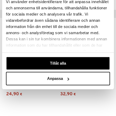
Vi använder enhetsidentifierare för att anpassa innehållet
ru & Pesonen
och annonserna till användarna, tillhandahålla funktioner
Vinkkejä sinulle
för sociala medier och analysera vår trafik. Vi
vidarebefordrar även sådana identifierare och annan
information från din enhet till de sociala medier och
annons- och analysföretag som vi samarbetar med.
Dessa kan i sin tur kombinera informationen med annan
information som du har tillhandahållit eller som de har
samlat in när du har använt deras tjänster. Du godkänner
våra cookies vid fortsatt användande av vår webbplats.
Tillåt alla
Anpassa
Clementoni Science & Play Fluo Slime Set
Clementoni Science & Play Parhaat 100 Kokeilua
CLEMENTONI
CLEMENTONI
24,90
32,90
€
€