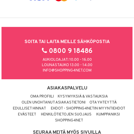
SOITA TAI LAITA MEILLE SÄHKÖPOSTIA
0800 9 18486
AUKIOLOAJAT: 10.00 - 16.00
LOUNASTAUKO 13.00 - 14.00
INFO@SHOPPING4NET.COM
ASIAKASPALVELU
OMA PROFIILI
KYSYMYKSIÄ & VASTAUKSIA
OLEN UNOHTANUT ASIAKASTIETONI
OTA YHTEYTTÄ
EDULLISET HINNAT
EHDOT - SHOPPING4NETIN MYYNTIEHDOT
EVÄSTEET
HENKILÖTIETOJEN SUOJAUS
KUMPPANIKSI
SHOPPING4NET
SEURAA MEITÄ MYÖS SIVUILLA