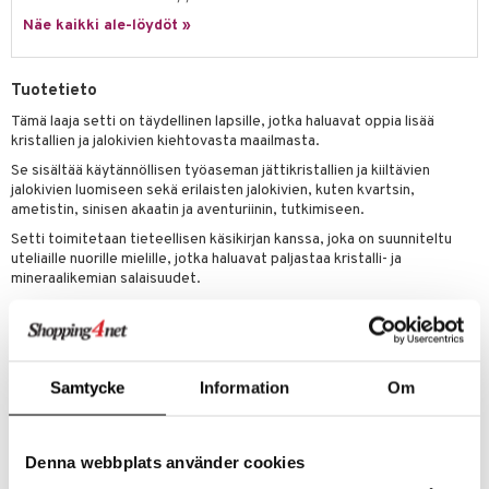
Näe kaikki ale-löydöt »
lo Kitty
.L.
Tuotetieto
mmi Lehmä
Tämä laaja setti on täydellinen lapsille, jotka haluavat oppia lisää
kristallien ja jalokivien kiehtovasta maailmasta.
le
Se sisältää käytännöllisen työaseman jättikristallien ja kiiltävien
umi
jalokivien luomiseen sekä erilaisten jalokivien, kuten kvartsin,
ametistin, sinisen akaatin ja aventuriinin, tutkimiseen.
le
Setti toimitetaan tieteellisen käsikirjan kanssa, joka on suunniteltu
 Patrol
uteliaille nuorille mielille, jotka haluavat paljastaa kristalli- ja
mineraalikemian salaisuudet.
pi Pitkätossu
Tämä opettavainen paketti on valmistettu Italiassa ja tarjoaa hauskan
ja informatiivisen kokemuksen.
sa Possu
Muuta
 MASKS
Samtycke
Information
Om
8 vuotta+
kemon
ållan
Tuotenumero
Denna webbplats använder cookies
TCM97-1-XX
er Mario