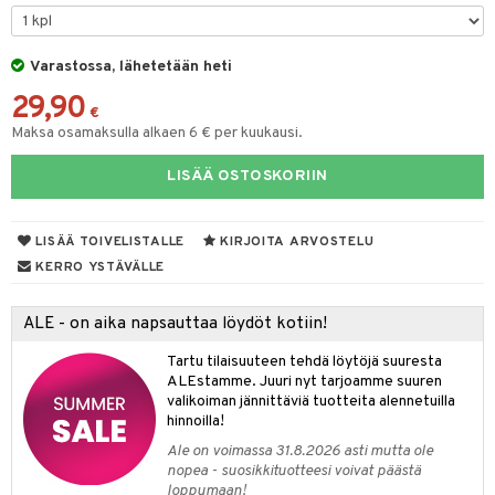
ut
nen
GO Disney
by's Dollhouse
pi Laiva
mput
o
lalaput
ohjattavat
keet
Varastossa, lähetetään heti
O Disney Princess
py Friends
pi Pitkätossu Huvikumpu
ten Huonekalut
badabado
ten aterimet
inkolasit
a & Palikat
ta
29,90
GO DUPLO
.L.
tot
ki
ka- & Säilytyslaatikot
ut ja lakit
€
O Builder
ysitterit
tuja hahmoja
isuus
Maksa osamaksulla alkaen 6 € per kuukausi.
O Friends
gtoys
lytys
tipullot & Tarvikkeet
starvikkeita
omag
uviltti
ot
kit
LISÄÄ OSTOSKORIIN
O Minecraft
entarvikkeita
gyn vaatteet
ipullot & Tarvikkeet
ut
gformers
iilit
blarna
taleikit
elut
GO Ninjago
ens Barn
ut
ikat
ulelut & helistimet
tman
oleikit
neuvot
LISÄÄ TOIVELISTALLE
KIRJOITA ARVOSTELU
GO Speed Champions
ållan
apussit
kalut
uvajumppa
libompa
opelit
iviteettilelut
KERRO YSTÄVÄLLE
GO Spidey
ffi Love
ney
elyvaunut
ALE - on aika napsauttaa löydöt kotiin!
O Super Heroes
mintahahmot
ney Prinsessat
ettävät lelut
Tartu tilaisuuteen tehdä löytöjä suuresta
ic
eli
ALEstamme. Juuri nyt tarjoamme suuren
valikoiman jännittäviä tuotteita alennetuilla
zen
hinnoilla!
Ale on voimassa 31.8.2026 asti mutta ole
mähäkkimies
nopea - suosikkituotteesi voivat päästä
loppumaan!
ry Potter