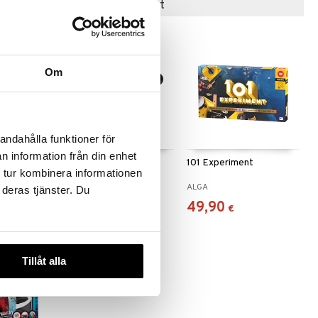
Suositut tuotteet
Om
andahålla funktioner för
n information från din enhet
ience &
Science Monocular
101 Experiment
 tur kombinera informationen
100
Telescope
SCIENCE
ALGA
 deras tjänster. Du
6,90
49,90
€
€
Tillåt alla