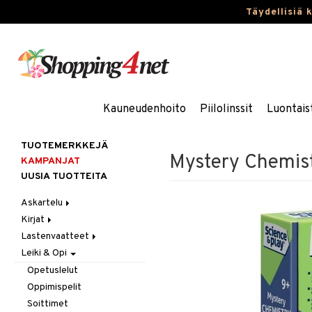
Täydellisiä 
Kauneudenhoito
Piilolinssit
Luontais
TUOTEMERKKEJÄ
Mystery Chemist
KAMPANJAT
UUSIA TUOTTEITA
Askartelu
Kirjat
Askartelumateriaalit
Lastenvaatteet
Askartelusetti
Askartelukirjat
Leiki & Opi
Helmet
Maalauskirjat
Alaosat
Koulutarvikkeet
Päiväkirjat
Alusvaatteet & Sukat
Leggingsit
Opetuslelut
Muovailuvaha
Kengät
Oppimispelit
Piirrä ja maalaa
Mekot
Soittimet