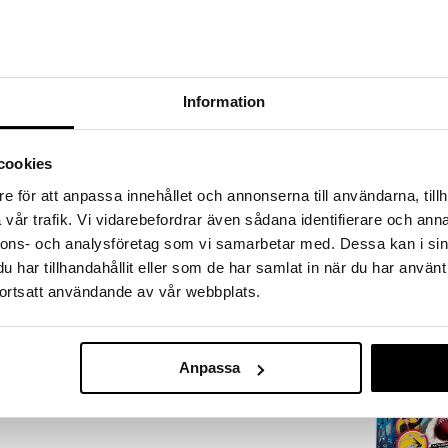
a löydöt kotiin!
isuuteen tehdä löytöjä suuresta ALEstamme. Juuri
mme suuren valikoiman jännittäviä tuotteita
a hinnoilla!
Information
massa 31.8.2026 asti mutta ole nopea -
otteesi voivat päästä loppumaan!
i ale-löydöt »
cookies
e för att anpassa innehållet och annonserna till användarna, tillh
vår trafik. Vi vidarebefordrar även sådana identifierare och anna
Clementoni Sc
män erityisen setin kautta, joka on puoliksi
nnons- och analysföretag som vi samarbetar med. Dessa kan i sin
Play Parhaat 
CLEMENTONI
Kokeilua
har tillhandahållit eller som de har samlat in när du har använt
apset olla osallisina seikkailuja ja mystisiä tilanteita
32,90
ortsatt användande av vår webbplats.
€
eri kokeiden suorittamiseen: pienen suppilon,
on muuta. Voit myös käyttää maagista, kartonkista
tamaan johtolankojen purkamisessa.
Anpassa
stejaan ja esittelee kemian periaatteita helpolla,
alla!