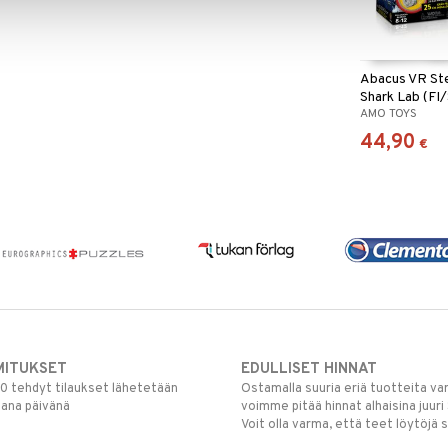
Abacus VR St
Shark Lab (FI
AMO TOYS
44,90
€
MITUKSET
EDULLISET HINNAT
00 tehdyt tilaukset lähetetään
Ostamalla suuria eriä tuotteita 
mana päivänä
voimme pitää hinnat alhaisina juuri
Voit olla varma, että teet löytöjä 