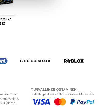
eam Lab
/SE)
TURVALLINEN OSTAMINEN
varastoomme
laskulla, pankkikortilla tai asiakastilin kautta
 Sinua varten!
sivuillamme.