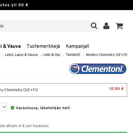
itus yli 50 €
si & Vauva
Tuotemerkkejä
Kampanjat
»
Lelut, Lapsi & Vauva
»
Leiki & Opi
»
Testikitit
»
Mystery Chemistry (SE+FI)
10,90 €
y Chemistry (SE+FI)
Varastossa, lähetetään heti
la alkaen 4 € per kuukausi.