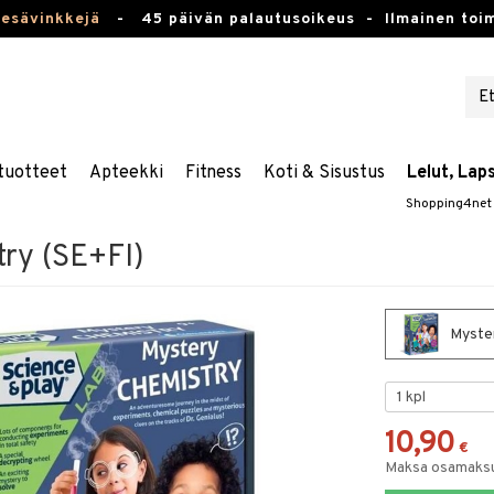
kesävinkkejä
-
45 päivän palautusoikeus -
Ilmainen toim
tuotteet
Apteekki
Fitness
Koti & Sisustus
Lelut, Lap
Shopping4net
ry (SE+FI)
Myster
10,90
€
Maksa osamaksul