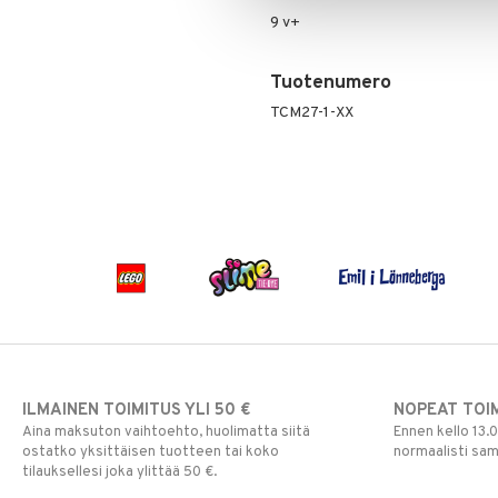
9 v+
Pokemon
Skrållan
Super Mario
Tuotenumero
Viiru & Pesonen
TCM27-1-XX
ILMAINEN TOIMITUS YLI 50 €
NOPEAT TOI
Aina maksuton vaihtoehto, huolimatta siitä
Ennen kello 13.
ostatko yksittäisen tuotteen tai koko
normaalisti sa
tilauksellesi joka ylittää 50 €.