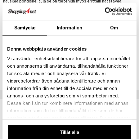
hauskaa pohdiskella, ja se on tietenkin myös erittäin haastavaa.
Mini-kuutio, 3 x 3, samalla toiminnolla kuin isompi kuutio.
lo Kitty
"Käärme", jota voi kääntää ja muotoilla suoraksi linjaksi, palloksi,
.L.
suorakulmioksi ja paljon muuksi.
Samtycke
Information
Om
mmi Lehmä
HUOM!
Värit voivat vaihdella.
Muuta
le
Denna webbplats använder cookies
3 vuotta+
umi
Vi använder enhetsidentifierare för att anpassa innehållet
le
och annonserna till användarna, tillhandahålla funktioner
Tuotenumero
för sociala medier och analysera vår trafik. Vi
 Patrol
TVE04-1-XX
vidarebefordrar även sådana identifierare och annan
pi Pitkätossu
information från din enhet till de sociala medier och
Vinkkejä sinulle
sa Possu
annons- och analysföretag som vi samarbetar med.
Dessa kan i sin tur kombinera informationen med annan
 MASKS
information som du har tillhandahållit eller som de har
kemon
samlat in när du har använt deras tjänster. Du godkänner
våra cookies vid fortsatt användande av vår webbplats.
ållan
Tillåt alla
er Mario