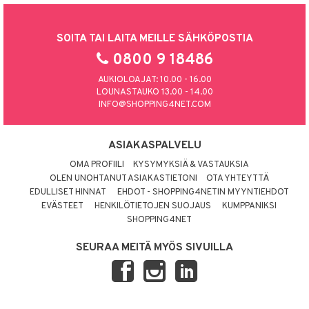
SOITA TAI LAITA MEILLE SÄHKÖPOSTIA
0800 9 18486
AUKIOLOAJAT: 10.00 - 16.00
LOUNASTAUKO 13.00 - 14.00
INFO@SHOPPING4NET.COM
ASIAKASPALVELU
OMA PROFIILI
KYSYMYKSIÄ & VASTAUKSIA
OLEN UNOHTANUT ASIAKASTIETONI
OTA YHTEYTTÄ
EDULLISET HINNAT
EHDOT - SHOPPING4NETIN MYYNTIEHDOT
EVÄSTEET
HENKILÖTIETOJEN SUOJAUS
KUMPPANIKSI
SHOPPING4NET
SEURAA MEITÄ MYÖS SIVUILLA