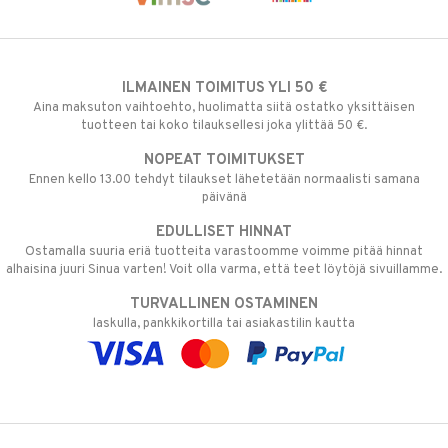
ILMAINEN TOIMITUS YLI 50 €
Aina maksuton vaihtoehto, huolimatta siitä ostatko yksittäisen
tuotteen tai koko tilauksellesi joka ylittää 50 €.
NOPEAT TOIMITUKSET
Ennen kello 13.00 tehdyt tilaukset lähetetään normaalisti samana
päivänä
EDULLISET HINNAT
Ostamalla suuria eriä tuotteita varastoomme voimme pitää hinnat
alhaisina juuri Sinua varten! Voit olla varma, että teet löytöjä sivuillamme.
TURVALLINEN OSTAMINEN
laskulla, pankkikortilla tai asiakastilin kautta