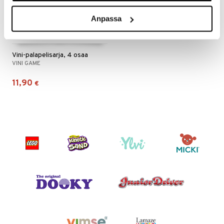
ru & Pesonen
Anpassa
Vini-palapelisarja, 4 osaa
VINI GAME
11,90
€