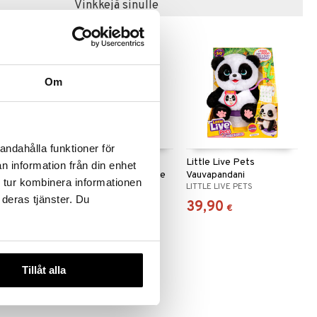
Vinkkejä sinulle
Om
andahålla funktioner för
ets Mama
Little Live Pets My
Little Live Pets
n information från din enhet
s Bunny
Really Real Bird & Cage
Vauvapandani
 tur kombinera informationen
TS
LITTLE LIVE PETS
LITTLE LIVE PETS
Rosie
 deras tjänster. Du
29,90
39,90
€
€
Tillåt alla