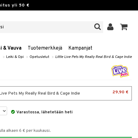
itus yli 50 €
si & Vauva
Tuotemerkkejä
Kampanjat
a
»
Leiki & Opi
»
Opetuslelut
»
Little Live Pets My Really Real Bird & Cage Indie
29,90 €
 Live Pets My Really Real Bird & Cage Indie
Varastossa, lähetetään heti
la alkaen 6 € per kuukausi.