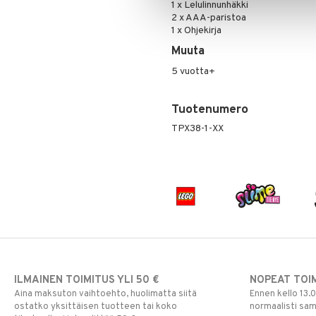
1 x Lelulinnunhäkki
Pokemon
2 x AAA-paristoa
1 x Ohjekirja
Skrållan
Super Mario
Muuta
Viiru & Pesonen
5 vuotta+
Tuotenumero
TPX38-1-XX
ILMAINEN TOIMITUS YLI 50 €
NOPEAT TOI
Aina maksuton vaihtoehto, huolimatta siitä
Ennen kello 13.
ostatko yksittäisen tuotteen tai koko
normaalisti sa