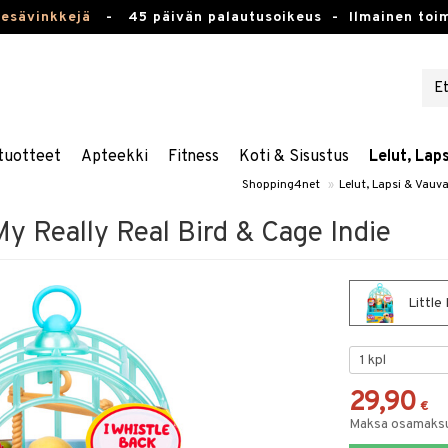
kesävinkkejä
-
45 päivän palautusoikeus -
Ilmainen toim
tuotteet
Apteekki
Fitness
Koti & Sisustus
Lelut, Lap
Shopping4net
»
Lelut, Lapsi & Vauv
 My Really Real Bird & Cage Indie
Little
29,90
€
Maksa osamaksul