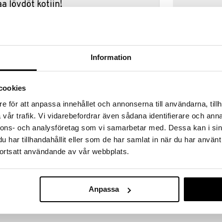
a löydöt kotiin!
isuuteen tehdä löytöjä suuresta ALEstamme. Juuri
mme suuren valikoiman jännittäviä tuotteita
a hinnoilla!
massa 31.8.2026 asti mutta ole nopea -
Information
otteesi voivat päästä loppumaan!
i ale-löydöt »
cookies
e för att anpassa innehållet och annonserna till användarna, tillh
Little Live P
vår trafik. Vi vidarebefordrar även sådana identifierare och anna
 kuulostaa aivan oikealta linnulta, aidon näköisillä
Surprise Mini
nnons- och analysföretag som vi samarbetar med. Dessa kan i sin
ertävillä linnunäänillä.
LITTLE LIVE PE
har tillhandahållit eller som de har samlat in när du har använt
inen – nokka liikkuu oikeasti ja hän rakastaa viheltää
24,90
€
omasi! Paina yläpainiketta äänittääksesi äänesi, niin
ortsatt användande av vår webbplats.
tta laulaaksesi, niin hän viheltää takaisin tahdissa!
 selän taputtaminen laukaisee suloisia ääniä. Aseta lintu
sa värikkäässä kodissaan! Häkki on täydellinen
Anpassa
en.