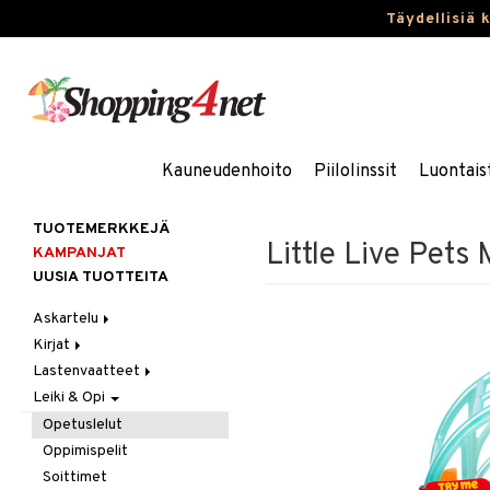
Täydellisiä 
Kauneudenhoito
Piilolinssit
Luontais
TUOTEMERKKEJÄ
Little Live Pets
KAMPANJAT
UUSIA TUOTTEITA
Askartelu
Kirjat
Askartelumateriaalit
Lastenvaatteet
Askartelusetti
Askartelukirjat
Leiki & Opi
Helmet
Maalauskirjat
Alaosat
Koulutarvikkeet
Päiväkirjat
Alusvaatteet & Sukat
Leggingsit
Opetuslelut
Muovailuvaha
Kengät
Oppimispelit
Piirrä ja maalaa
Mekot
Soittimet