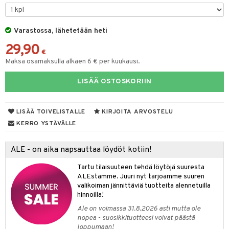
ut
nen
GO Disney
by's Dollhouse
pi Laiva
mput
o
lalaput
ohjattavat
keet
Varastossa, lähetetään heti
O Disney Princess
py Friends
pi Pitkätossu Huvikumpu
ten Huonekalut
badabado
ten aterimet
inkolasit
a & Palikat
ta
29,90
GO DUPLO
.L.
tot
ki
ka- & Säilytyslaatikot
ut ja lakit
€
O Builder
ysitterit
tuja hahmoja
isuus
Maksa osamaksulla alkaen 6 € per kuukausi.
O Friends
gtoys
lytys
tipullot & Tarvikkeet
starvikkeita
omag
uviltti
ot
kit
LISÄÄ OSTOSKORIIN
O Minecraft
entarvikkeita
gyn vaatteet
ipullot & Tarvikkeet
ut
gformers
iilit
blarna
taleikit
elut
GO Ninjago
ens Barn
ut
ikat
ulelut & helistimet
tman
oleikit
neuvot
LISÄÄ TOIVELISTALLE
KIRJOITA ARVOSTELU
GO Speed Champions
ållan
apussit
kalut
uvajumppa
libompa
opelit
iviteettilelut
KERRO YSTÄVÄLLE
GO Spidey
ffi Love
ney
elyvaunut
ALE - on aika napsauttaa löydöt kotiin!
O Super Heroes
mintahahmot
ney Prinsessat
ettävät lelut
Tartu tilaisuuteen tehdä löytöjä suuresta
ic
eli
ALEstamme. Juuri nyt tarjoamme suuren
valikoiman jännittäviä tuotteita alennetuilla
zen
hinnoilla!
Ale on voimassa 31.8.2026 asti mutta ole
mähäkkimies
nopea - suosikkituotteesi voivat päästä
loppumaan!
ry Potter