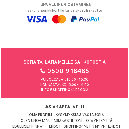
TURVALLINEN OSTAMINEN
laskulla, pankkikortilla tai asiakastilin kautta
SOITA TAI LAITA MEILLE SÄHKÖPOSTIA
0800 9 18486
AUKIOLOAJAT: 10.00 - 16.00
LOUNASTAUKO 13.00 - 14.00
INFO@SHOPPING4NET.COM
ASIAKASPALVELU
OMA PROFIILI
KYSYMYKSIÄ & VASTAUKSIA
OLEN UNOHTANUT ASIAKASTIETONI
OTA YHTEYTTÄ
EDULLISET HINNAT
EHDOT - SHOPPING4NETIN MYYNTIEHDOT