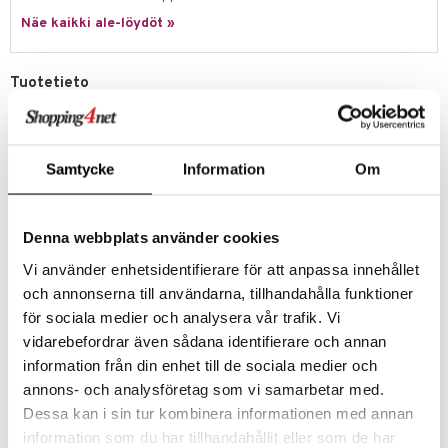
Näe kaikki ale-löydöt »
lo Kitty
.L.
Tuotetieto
mmi Lehmä
Aja motocrossia – sormilla!
le
Flip Pro Spin Bike on tehty villeihin stuntteihin, siisteihin flippeihin ja
nonstop-toimintaan teräskuulalaakereilla salamannopeisiin
umi
Samtycke
Information
Om
pyörähdyksiin ja tarkkaan hallintaan.
le
Flip Pro Bike -pyörän lisäksi tämä Stunt Park -setti sisältää
vaihdettavat pyörät, 2 ramppia, 8 tynnyriä ja 4 kartiota, joten sinulla
Denna webbplats använder cookies
 Patrol
on kaikki mitä tarvitset oman stunttiradan rakentamiseen ja leikin
viemiseen seuraavalle tasolle.
Vi använder enhetsidentifierare för att anpassa innehållet
pi Pitkätossu
och annonserna till användarna, tillhandahålla funktioner
Muuta
sa Possu
för sociala medier och analysera vår trafik. Vi
5 vuotta+
 MASKS
vidarebefordrar även sådana identifierare och annan
information från din enhet till de sociala medier och
kemon
Tuotenumero
annons- och analysföretag som vi samarbetar med.
TAS36-1-XX
ållan
Dessa kan i sin tur kombinera informationen med annan
information som du har tillhandahållit eller som de har
er Mario