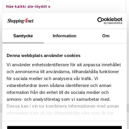
Näe kaikki ale-löydöt »
lo Kitty
.L.
Tuotetieto
mmi Lehmä
Trendikäs mini-digikamera, jonka voit ottaa mukaasi kaikkialle! Kiinnitä
Samtycke
Information
Om
se laukkuusi avainrenkaalla ja ota kuvia ja tallenna videoita missä
le
tahansa, milloin tahansa. Sisältää mininäytön, värisuodattimen.
umi
Denna webbplats använder cookies
le
Muuta
Vi använder enhetsidentifierare för att anpassa innehållet
8 vuotta+
 Patrol
och annonserna till användarna, tillhandahålla funktioner
pi Pitkätossu
för sociala medier och analysera vår trafik. Vi
Tuotenumero
vidarebefordrar även sådana identifierare och annan
sa Possu
TAS50-1-XX
information från din enhet till de sociala medier och
 MASKS
annons- och analysföretag som vi samarbetar med.
Dessa kan i sin tur kombinera informationen med annan
Vinkkejä sinulle
kemon
information som du har tillhandahållit eller som de har
ållan
samlat in när du har använt deras tjänster. Du godkänner
våra cookies vid fortsatt användande av vår webbplats.
er Mario