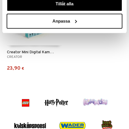
Tillåt alla
ru & Pesonen
Anpassa
Creator Mini Digital Kamera Kompakti Roosa
CREATOR
23,90
€