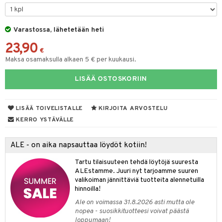
ut
nen
GO Disney
by's Dollhouse
pi Laiva
mput
o
lalaput
ohjattavat
keet
Varastossa, lähetetään heti
O Disney Princess
py Friends
pi Pitkätossu Huvikumpu
ten Huonekalut
badabado
ten aterimet
inkolasit
a & Palikat
ta
23,90
GO DUPLO
.L.
tot
ki
ka- & Säilytyslaatikot
ut ja lakit
€
O Builder
ysitterit
tuja hahmoja
isuus
Maksa osamaksulla alkaen 5 € per kuukausi.
O Friends
gtoys
lytys
tipullot & Tarvikkeet
starvikkeita
omag
uviltti
ot
kit
LISÄÄ OSTOSKORIIN
O Minecraft
entarvikkeita
gyn vaatteet
ipullot & Tarvikkeet
ut
gformers
iilit
blarna
taleikit
elut
GO Ninjago
ens Barn
ut
ikat
ulelut & helistimet
tman
oleikit
neuvot
LISÄÄ TOIVELISTALLE
KIRJOITA ARVOSTELU
GO Speed Champions
ållan
apussit
kalut
uvajumppa
libompa
opelit
iviteettilelut
KERRO YSTÄVÄLLE
GO Spidey
ffi Love
ney
elyvaunut
ALE - on aika napsauttaa löydöt kotiin!
O Super Heroes
mintahahmot
ney Prinsessat
ettävät lelut
Tartu tilaisuuteen tehdä löytöjä suuresta
ic
eli
ALEstamme. Juuri nyt tarjoamme suuren
valikoiman jännittäviä tuotteita alennetuilla
zen
hinnoilla!
Ale on voimassa 31.8.2026 asti mutta ole
mähäkkimies
nopea - suosikkituotteesi voivat päästä
loppumaan!
ry Potter