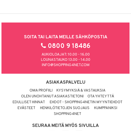
SOITA TAI LAITA MEILLE SÄHKÖPOSTIA
0800 9 18486
AUKIOLOAJAT: 10.00 - 16.00
LOUNASTAUKO 13.00 - 14.00
INFO@SHOPPING4NET.COM
ASIAKASPALVELU
OMA PROFIILI
KYSYMYKSIÄ & VASTAUKSIA
OLEN UNOHTANUT ASIAKASTIETONI
OTA YHTEYTTÄ
EDULLISET HINNAT
EHDOT - SHOPPING4NETIN MYYNTIEHDOT
EVÄSTEET
HENKILÖTIETOJEN SUOJAUS
KUMPPANIKSI
SHOPPING4NET
SEURAA MEITÄ MYÖS SIVUILLA