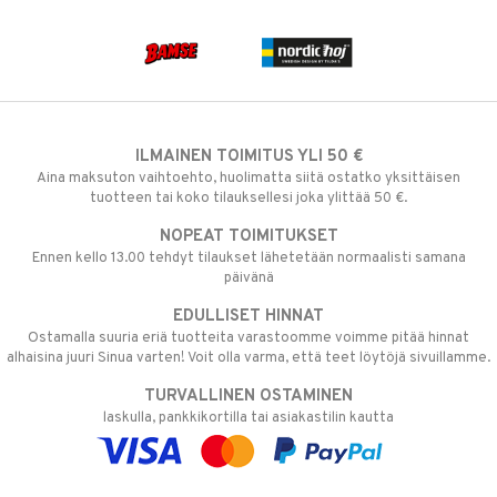
ILMAINEN TOIMITUS YLI 50 €
Aina maksuton vaihtoehto, huolimatta siitä ostatko yksittäisen
tuotteen tai koko tilauksellesi joka ylittää 50 €.
NOPEAT TOIMITUKSET
Ennen kello 13.00 tehdyt tilaukset lähetetään normaalisti samana
päivänä
EDULLISET HINNAT
Ostamalla suuria eriä tuotteita varastoomme voimme pitää hinnat
alhaisina juuri Sinua varten! Voit olla varma, että teet löytöjä sivuillamme.
TURVALLINEN OSTAMINEN
laskulla, pankkikortilla tai asiakastilin kautta