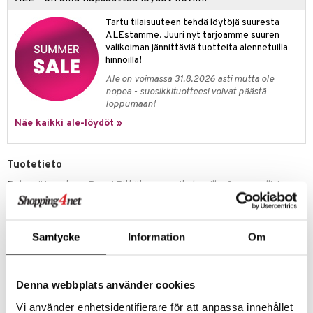
apussit
kalut
uvajumppa
libompa
opelit
iviteettilelut
GO Spidey
ffi Love
Tartu tilaisuuteen tehdä löytöjä suuresta
ney
elyvaunut
ALEstamme. Juuri nyt tarjoamme suuren
O Super Heroes
mintahahmot
valikoiman jännittäviä tuotteita alennetuilla
ney Prinsessat
ettävät lelut
hinnoilla!
ic
eli
Ale on voimassa 31.8.2026 asti mutta ole
nopea - suosikkituotteesi voivat päästä
zen
loppumaan!
mähäkkimies
Näe kaikki ale-löydöt »
ry Potter
Tuotetieto
lo Kitty
Pehmeä ja mukava Peppi Pitkätossu -paita lapsille. Suora malli, jossa
.L.
on pitkät hihat, pyöreä pääntie ja hauska, suuri ja vino tasku Peppi-
painatuksella. Tuote sisältää sertifioitua luomupuuvillaa.
mmi Lehmä
Materiaali
: 95% luomupuuvillaa, 5% elastaania.
Samtycke
Information
Om
le
umi
Tuotenumero
Denna webbplats använder cookies
TMX91-1-95
le
Vi använder enhetsidentifierare för att anpassa innehållet
 Patrol