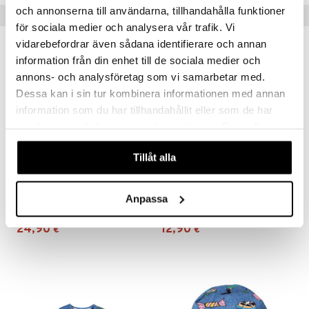
och annonserna till användarna, tillhandahålla funktioner
Vinkkejä sinulle
pi Pitkätossu
för sociala medier och analysera vår trafik. Vi
vidarebefordrar även sådana identifierare och annan
sa Possu
information från din enhet till de sociala medier och
 MASKS
annons- och analysföretag som vi samarbetar med.
Dessa kan i sin tur kombinera informationen med annan
kemon
information som du har tillhandahållit eller som de har
ållan
samlat in när du har använt deras tjänster. Du godkänner
er Mario
våra cookies vid fortsatt användande av vår webbplats.
Tillåt alla
ru & Pesonen
Saatavana useana vaihtoehtona
Saatavana useana vaihtoehtona
Juhla Peppi Mekko Denim
Juhla Pippi Leggingsit Denimissä
Anpassa
PIPPI LÅNGSTRUMP
PIPPI LÅNGSTRUMP
24,90
12,90
€
€