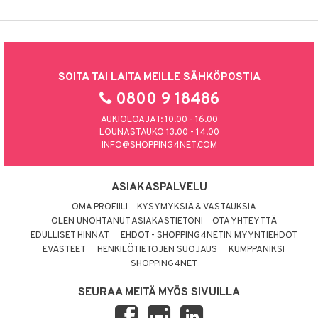
SOITA TAI LAITA MEILLE SÄHKÖPOSTIA
0800 9 18486
AUKIOLOAJAT: 10.00 - 16.00
LOUNASTAUKO 13.00 - 14.00
INFO@SHOPPING4NET.COM
ASIAKASPALVELU
OMA PROFIILI
KYSYMYKSIÄ & VASTAUKSIA
OLEN UNOHTANUT ASIAKASTIETONI
OTA YHTEYTTÄ
EDULLISET HINNAT
EHDOT - SHOPPING4NETIN MYYNTIEHDOT
EVÄSTEET
HENKILÖTIETOJEN SUOJAUS
KUMPPANIKSI
SHOPPING4NET
SEURAA MEITÄ MYÖS SIVUILLA