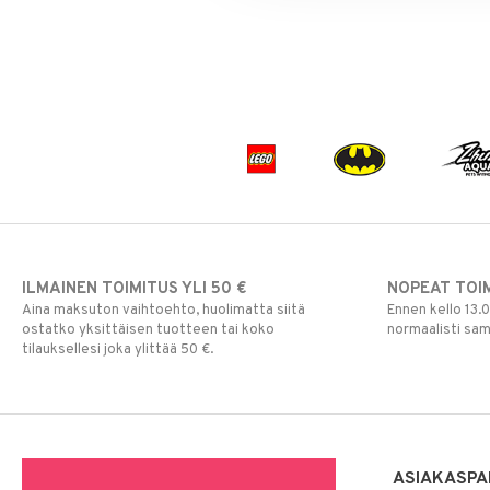
Muumi
Nalle
Paw Patrol
Peppi Pitkätossu
Pipsa Possu
PJ MASKS
Pokemon
Skrållan
Super Mario
Viiru & Pesonen
ILMAINEN TOIMITUS YLI 50 €
NOPEAT TOI
Aina maksuton vaihtoehto, huolimatta siitä
Ennen kello 13.
ostatko yksittäisen tuotteen tai koko
normaalisti sa
tilauksellesi joka ylittää 50 €.
ASIAKASPA