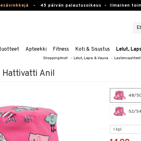
kesävinkkejä
-
45 päivän palautusoikeus -
Ilmainen toim
tuotteet
Apteekki
Fitness
Koti & Sisustus
Lelut, Lap
Shopping4net
»
Lelut, Lapsi & Vauva
»
Lastenvaatteet
Hattivatti Anil
48/50 
52/54 