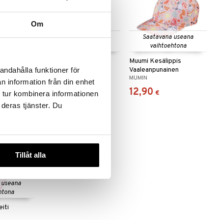
Om
 useana
Saatavana useana
Saatavana useana
htona
vaihtoehtona
vaihtoehtona
imapaita
Muumi Kesä Uimapuku
Muumi Kesälippis
en
Vaaleanpunainen
Vaaleanpunainen
andahålla funktioner för
MUMIN
MUMIN
n information från din enhet
19,90
12,90
€
€
 tur kombinera informationen
 deras tjänster. Du
Tillåt alla
 useana
htona
iti