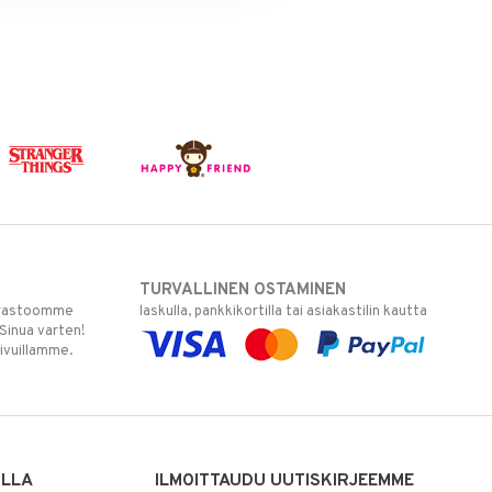
TURVALLINEN OSTAMINEN
varastoomme
laskulla, pankkikortilla tai asiakastilin kautta
 Sinua varten!
sivuillamme.
ILLA
ILMOITTAUDU UUTISKIRJEEMME