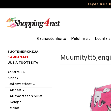
Täydellisiä 
Kauneudenhoito
Piilolinssit
Luontais
TUOTEMERKKEJÄ
Muumityttöjengi 
KAMPANJAT
UUSIA TUOTTEITA
Askartelu
Kirjat
Askartelumateriaalit
Lastenvaatteet
Askartelusetti
Askartelukirjat
Helmet
Maalauskirjat
Alaosat
Koulutarvikkeet
Päiväkirjat
Alusvaatteet & Sukat
Leggingsit
Muovailuvaha
Kengät
Piirrä ja maalaa
Mekot