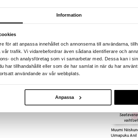
massa 31.8.2026 asti mutta ole nopea -
otteesi voivat päästä loppumaan!
i ale-löydöt »
Information
Saatavana
vaihtoe
cookies
Muumi Kesä U
tu lapsille. Aurinkohatussa on vuori ja sen lieri
Vaaleanpunain
e för att anpassa innehållet och annonserna till användarna, tillh
ältää sertifioitua luomupuuvillaa.
MUMIN
vår trafik. Vi vidarebefordrar även sådana identifierare och anna
% elastaania.
19,90
€
nnons- och analysföretag som vi samarbetar med. Dessa kan i sin
har tillhandahållit eller som de har samlat in när du har använt
ortsatt användande av vår webbplats.
Anpassa
Saatavana
vaihtoe
Muumi Niiskune
Uimapuku Anil