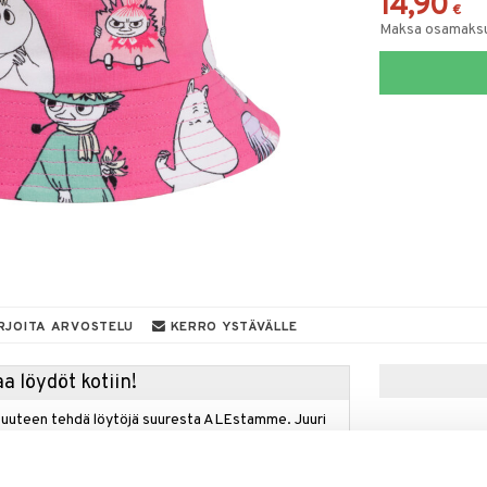
14,90
€
Maksa osamaksul
RJOITA ARVOSTELU
KERRO YSTÄVÄLLE
a löydöt kotiin!
isuuteen tehdä löytöjä suuresta ALEstamme. Juuri
mme suuren valikoiman jännittäviä tuotteita
a hinnoilla!